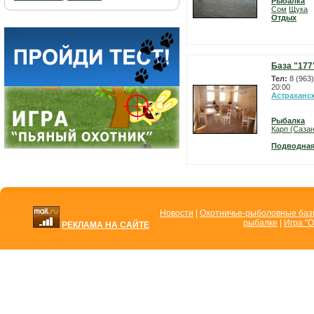
Рыбалка
Сом
Щука
Отдых
База "177
Тел:
8 (963
20:00
Астраханс
Рыбалка
Карп (Сазан
Подводная
Новости
|
Охотничье-рыболовные ба
рыбалке
|
Игра "О
РЕКЛАМА НА САЙТЕ