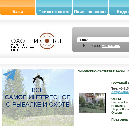
Базы
Поиск по карте
Поиск по шоссе
Водо
Астрахань
Например:
Рыболовно-охотничьи базы
/ 
Гостевой 
Тел:
+7-915
Астраханс
Охота
Глухарь
Гу
Рыбалка
Жерех
Карп
Отдых
Подводная