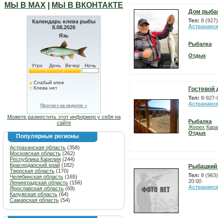
МЫ В МАХ
|
МЫ В ВКОНТАКТЕ
Дом рыбак
Тел:
8 (927
Календарь клева рыбы
Астраханс
8.08.2026
Язь
Рыбалка
Отдых
Утро
День
Вечер
Ночь
Слабый клев
Клева нет
Гостевой 
Тел:
8-927-
Астраханс
Прогноз на неделю »
Можете разместить этот информер у себя на
Рыбалка
сайте
Жерех
Кара
Отдых
Популярные регионы
Астраханская область
(358)
Московская область
(262)
Республика Карелия
(244)
Краснодарский край
(182)
Рыбацкий
Тверская область
(170)
Тел:
8 (963
Челябинская область
(165)
20:00
Ленинградская область
(156)
Астраханс
Ярославская область
(69)
Калужская область
(64)
Самарская область
(54)