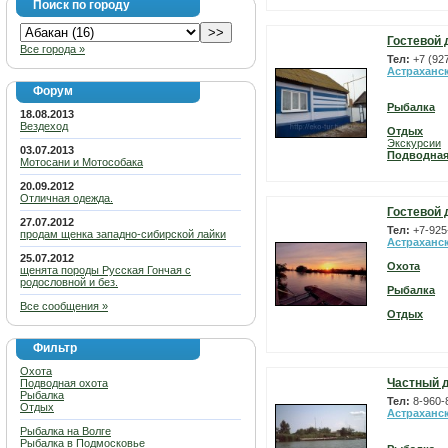
Поиск по городу
Гостевой 
Все города »
Тел:
+7 (92
Астраханс
Форум
Рыбалка
18.08.2013
Вездеход
Отдых
Экскурсии
03.07.2013
Подводная
Мотосани и Мотособака
20.09.2012
Отличная одежда.
Гостевой 
27.07.2012
Тел:
+7-925
продам щенка западно-сибирской лайки
Астраханс
25.07.2012
Охота
щенята породы Русская Гончая с
родословной и без.
Рыбалка
Все сообщения »
Отдых
Фильтр
Охота
Частный д
Подводная охота
Рыбалка
Тел:
8-960-
Отдых
Астраханс
Рыбалка на Волге
Рыбалка в Подмосковье