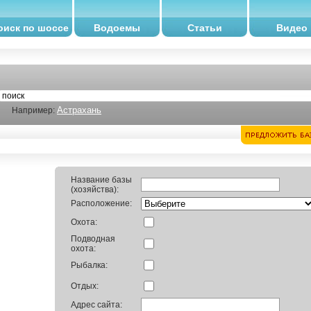
оиск по шоссе
Водоемы
Статьи
Видео
Астрахань
Например:
Название базы
(хозяйства):
Расположение:
Охота:
Подводная
охота:
Рыбалка:
Отдых:
Адрес сайта: