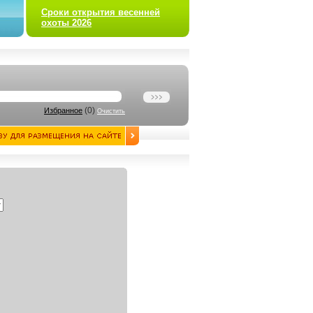
Сроки открытия весенней
охоты 2026
(
0
)
Избранное
Очистить