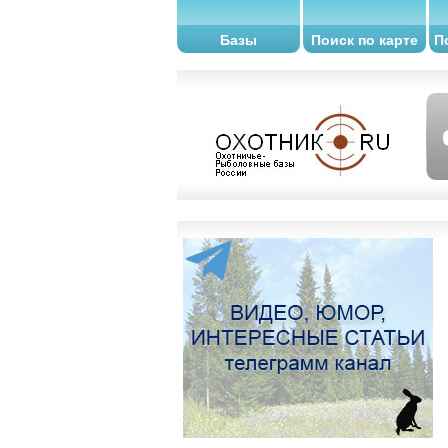
Базы
Поиск по карте
П