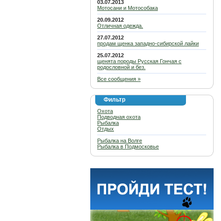
03.07.2013
Мотосани и Мотособака
20.09.2012
Отличная одежда.
27.07.2012
продам щенка западно-сибирской лайки
25.07.2012
щенята породы Русская Гончая с
родословной и без.
Все сообщения »
Фильтр
Охота
Подводная охота
Рыбалка
Отдых
Рыбалка на Волге
Рыбалка в Подмосковье