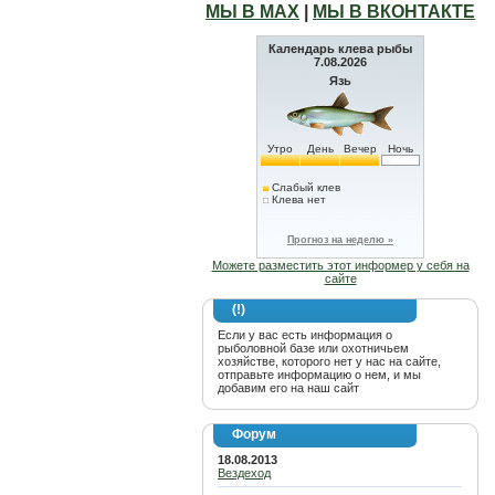
МЫ В МАХ
|
МЫ В ВКОНТАКТЕ
Календарь клева рыбы
7.08.2026
Язь
Утро
День
Вечер
Ночь
Слабый клев
Клева нет
Прогноз на неделю »
Можете разместить этот информер у себя на
сайте
(!)
Если у вас есть информация о
рыболовной базе или охотничьем
хозяйстве, которого нет у нас на сайте,
отправьте информацию о нем, и мы
добавим его на наш сайт
Форум
18.08.2013
Вездеход