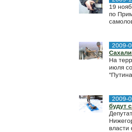
19 нояб
по При
самолов
2009-0
Сахали
На терр
июля с
"Путина
2009-0
будут 
Депутат
Нижегор
власти 