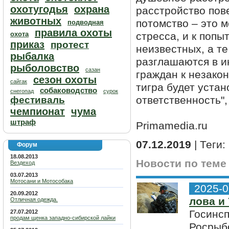
охотугодья
охрана
расстройство пове
животных
потомство – это 
подводная
правила охоты
охота
стресса, и к попы
приказ
протест
неизвестных, а те
рыбалка
разглашаются в и
рыболовство
сазан
граждан к незако
сезон охоты
сайгак
тигра будет устан
собаководство
снегопад
сурок
ответственность"
фестиваль
чемпионат
чума
штраф
Primamedia.ru
07.12.2019
| Теги:
Форум
18.08.2013
Новости по теме
Вездеход
03.07.2013
Мотосани и Мотособака
2025-0
20.09.2012
лова и
Отличная одежда.
Госинс
27.07.2012
продам щенка западно-сибирской лайки
Росрыбо