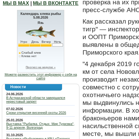
проверка на их пр
МЫ В МАХ
|
МЫ В ВКОНТАКТЕ
пресс-службе АНО
Календарь клева рыбы
5.08.2026
Как рассказал ру
Язь
тигр" — инспекто
и ООПТ Приморско
Утро
День
Вечер
Ночь
выявлены в общед
Приморского края
Слабый клев
Клева нет
"4 декабря 2019 
Прогноз на неделю »
км от села Новов
Можете разместить этот информер у себя на
производит незак
сайте
совместно с сотр
Новости
охотничьего надз
24.06.2026
В Астраханской области завершился
мы выдвинулись н
нерестовый запрет
информации. В хо
07.02.2026
Сроки открытия весенней охоты 2026
браконьеров нами
25.01.2026
Выставка "Рыбалка. Отдых. Мир Туризма",
насильственной с
9-11 апреля, Волгоград
месте, мы вышли 
31.10.2025
Выставка «Рыболовер» в КВЦ «Патриот