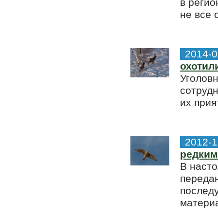
в регио
не все 
2014-0
охотил
Уголов
сотрудн
их прия
2012-1
редким
В наст
переда
послед
материа