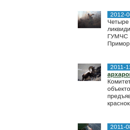
2012-0
Четыре
ликвиди
ГУМЧС Р
Приморс
2011-1
архаро
Комитет
объекто
предъяв
краснок
2011-0