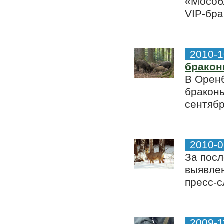
«Мособ
VIP-бра
2010-1
бракон
В Оренб
браконь
сентябр
2010-0
За посл
выявлен
пресс-с
2009-1