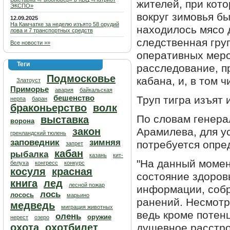
жителей, при кот
ЭКСПО»
вокруг зимовья б
12.09.2025
На Камчатке за неделю изъято 58 орудий
находилось мясо 
лова и 7 транспортных средств
следственная гру
Все новости »»
оперативных меро
Теги
расследование, п
Подмосковье
кабана, и, в том 
Златоуст
Приморье
авария
байкальская
бешенство
Труп тигра изъят 
нерпа
баран
браконьерство
волк
По словам генера
выставка
ворона
закон
Арамилева, для у
гренландский тюлень
заповедник
зимняя
потребуется опре
запрет
кабан
рыбалка
казань
кит-
"На данный момен
белуха
конгресс
конкурс
косуля
красная
состояние здоровь
книга
лед
лесной пожар
информации, собр
лось
лосось
марьино
ранений. Несмотр
медведь
миграция животных
ведь кроме потен
олень
оружие
нерест
озеро
охота
охотбилет
душевное расстро