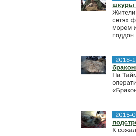
шкуры 
Жители
сетях 
морем и
поддон.
2018-1
бракон
На Тай
операт
«Бракон
2015-0
подстр
К сожа