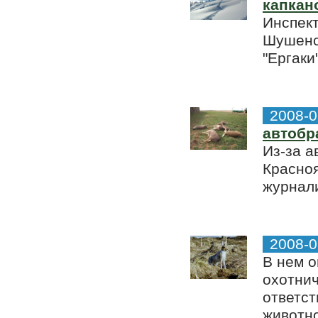
капкан
Инспект
Шушенск
"Ергаки
2008-0
автобр
Из-за а
Красноя
журнали
2008-0
В нем о
охотнич
ответст
животно