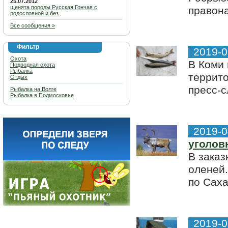
25.07.2012
щенята породы Русская Гончая с
правона
родословной и без.
Все сообщения »
Фильтр
2019-0
Охота
В Коми
Подводная охота
Рыбалка
террит
Отдых
пресс-
Рыбалка на Волге
Рыбалка в Подмосковье
2019-0
уголов
В зака
оленей.
по Саха
2019-0