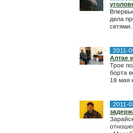
уголов
Впервы
дела пр
сетями.
2011-0
Алтае 
Трое по
борта в
18 мая 
2011-0
задерж
Зарайск
отношен