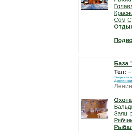
Голав
Красн
Сом
С
Отды
Подво
База 
Тел:
+
Тверская 
Дарвински
Ленин
Охота
Вальд
Заяц-
Рябчи
Рыба