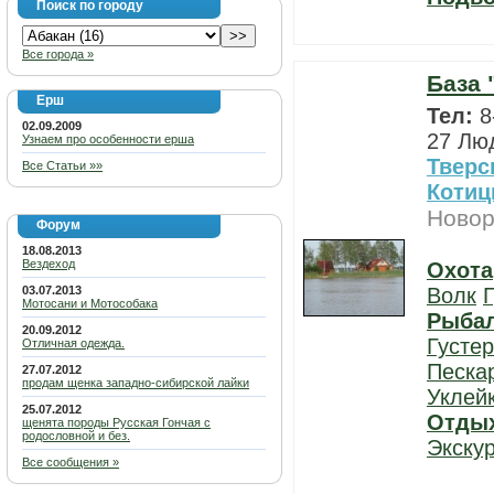
Поиск по городу
Все города »
База 
Ерш
Тел:
8
02.09.2009
27 Лю
Узнаем про особенности ерша
Тверс
Все Статьи »»
Коти
Новор
Форум
18.08.2013
Вездеход
Охота
03.07.2013
Волк
Г
Мотосани и Мотособака
Рыба
20.09.2012
Густе
Отличная одежда.
Песка
27.07.2012
продам щенка западно-сибирской лайки
Уклей
25.07.2012
Отды
щенята породы Русская Гончая с
родословной и без.
Экску
Все сообщения »