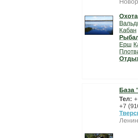
Новор
Охота
Вальд
Кабан
Рыба
Ерш
К
Плотв
Отды
База 
Тел:
+
+7 (91
Тверс
Ленин