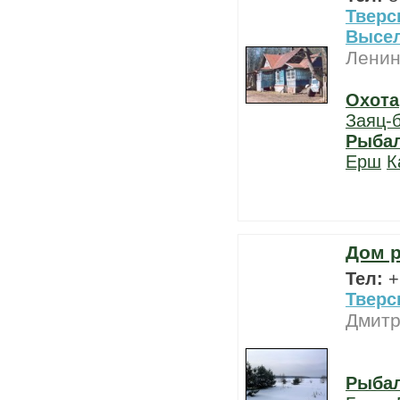
Тверс
Высе
Ленин
Охота
Заяц-
Рыба
Ерш
К
Дом 
Тел:
+
Тверс
Дмитр
Рыба