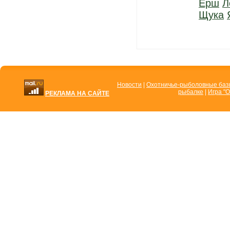
Ерш
Л
Щука
Новости
|
Охотничье-рыболовные ба
рыбалке
|
Игра "О
РЕКЛАМА НА САЙТЕ