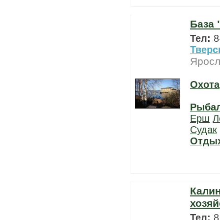
База
Тел:
8
Тверс
Яросл
Охота
Рыба
Ерш
Л
Судак
Отды
Кали
хозяй
Тел:
8