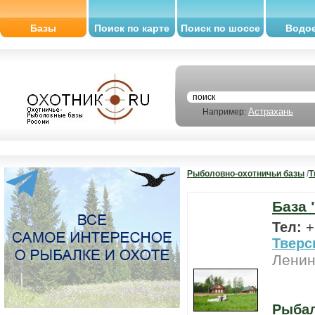
Базы
Поиск по карте
Поиск по шоссе
Водо
Астрахань
Например:
Рыболовно-охотничьи базы
/
Т
База 
Тел:
+
Тверс
Ленин
Рыба