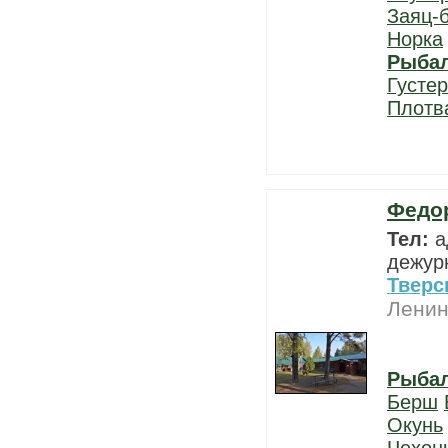
Заяц-
Норка
Рыба
Густе
Плотв
Федо
Тел:
а
дежурн
Тверс
Ленин
Рыба
Берш
Окунь