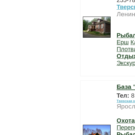
255-78
Тверс
Ленин
Рыба
Ерш
К
Плотв
Отды
Экску
База 
Тел:
8
Тверская 
Яросл
Охота
Переп
Рыба