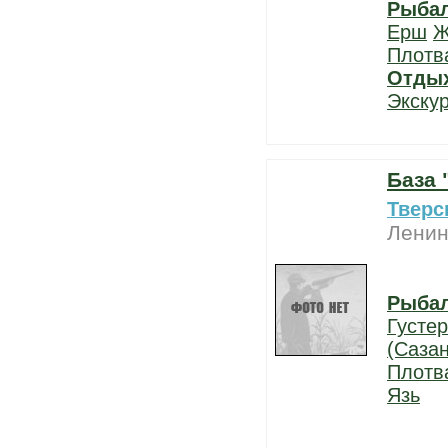
Рыба
Ерш
Ж
Плотв
Отды
Экску
База
Тверс
Ленин
Рыба
Густе
(Сазан
Плотв
Язь