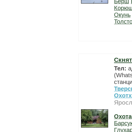
Берш
Корюш
Окунь
Толст
Скнят
Тел:
а
(Whats
станци
Тверс
Охотх
Яросл
Охота
Барсу
Глуха