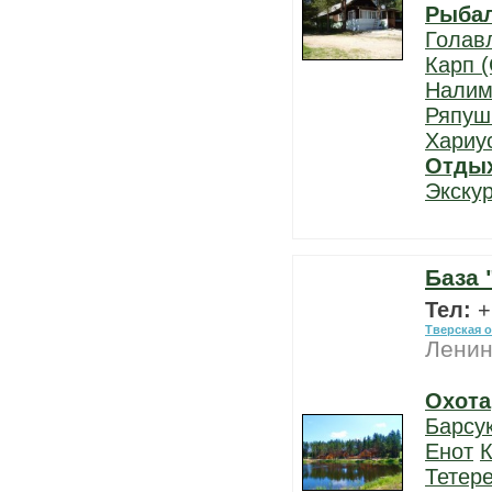
Рыба
Голав
Карп (
Нали
Ряпуш
Хариу
Отды
Экску
База 
Тел:
+
Тверская 
Ленин
Охота
Барсу
Енот
К
Тетер