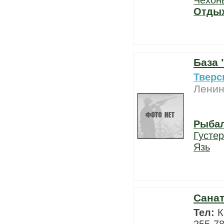
Чехон
Отды
База 
Тверс
Ленин
Рыба
Густе
Язь
Санат
Тел:
К