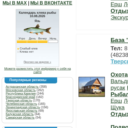
МЫ В МАХ
|
МЫ В ВКОНТАКТЕ
Ерш
Л
Отды
Календарь клева рыбы
10.08.2026
Экску
Язь
База 
Утро
День
Вечер
Ночь
Тел:
8
Слабый клев
Клева нет
(48238
Тверс
Прогноз на неделю »
Можете разместить этот информер у себя на
сайте
Охота
Популярные регионы
Вальд
русак
Астраханская область
(358)
Московская область
(262)
Рыба
Республика Карелия
(244)
Краснодарский край
(182)
Ерш
Л
Тверская область
(170)
Челябинская область
(165)
Щука
Ленинградская область
(156)
Ярославская область
(69)
Отды
Калужская область
(64)
Самарская область
(54)
Подво