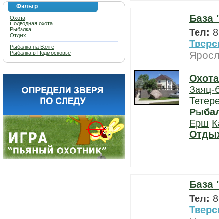
Фильтр
База 
Охота
Подводная охота
Рыбалка
Тел:
8
Отдых
Тверс
Рыбалка на Волге
Яросл
Рыбалка в Подмосковье
Охота
Заяц-
Тетер
Рыба
Ерш
К
Отды
База 
Тел:
8
Тверс