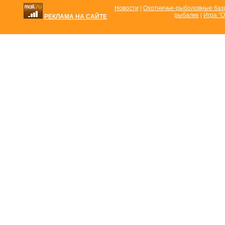
Новости
|
Охотничье-рыболовные ба
рыбалке
|
Игра "О
РЕКЛАМА НА САЙТЕ