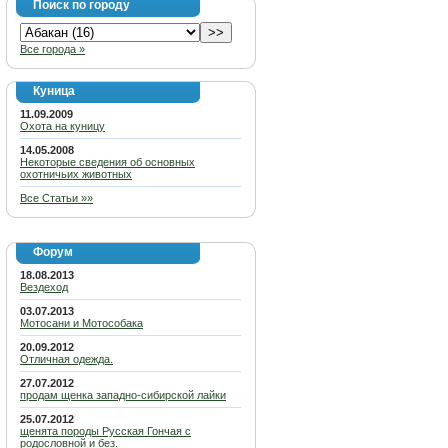
Поиск по городу
Все города »
Куница
11.09.2009
Охота на куницу
14.05.2008
Некоторые сведения об основных
охотничьих животных
Все Статьи »»
Форум
18.08.2013
Вездеход
03.07.2013
Мотосани и Мотособака
20.09.2012
Отличная одежда.
27.07.2012
продам щенка западно-сибирской лайки
25.07.2012
щенята породы Русская Гончая с
родословной и без.