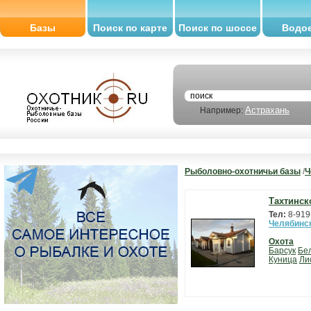
Базы
Поиск по карте
Поиск по шоссе
Водо
Астрахань
Например:
Рыболовно-охотничьи базы
/
Ч
Тахтинск
Тел:
8-919
Челябинс
Охота
Барсук
Бе
Куница
Ли