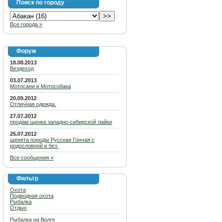
Поиск по городу
Все города »
Форум
18.08.2013
Вездеход
03.07.2013
Мотосани и Мотособака
20.09.2012
Отличная одежда.
27.07.2012
продам щенка западно-сибирской лайки
25.07.2012
щенята породы Русская Гончая с
родословной и без.
Все сообщения »
Фильтр
Охота
Подводная охота
Рыбалка
Отдых
Рыбалка на Волге