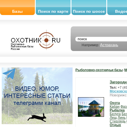
Базы
Поиск по карте
Поиск по шоссе
Водо
Астрахань
Например:
Рыболовно-охотничьи базы
/
М
Загородн
Тел:
+7 (4
Московск
Новорижс
Охота
Кабан
Фаз
Рыбалка
Белуга
Бе
Лещ
Линь
Стерлядь
Отдых