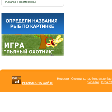
Рыбалка в Подмосковье
Новости
|
Охотничье-рыболовные ба
рыбалке
|
Игра "О
РЕКЛАМА НА САЙТЕ