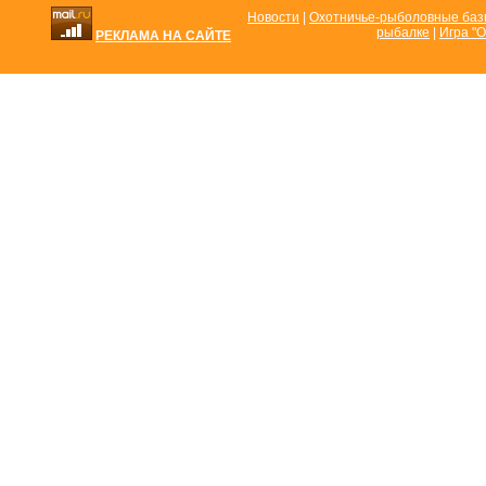
Новости
|
Охотничье-рыболовные ба
рыбалке
|
Игра "О
РЕКЛАМА НА САЙТЕ