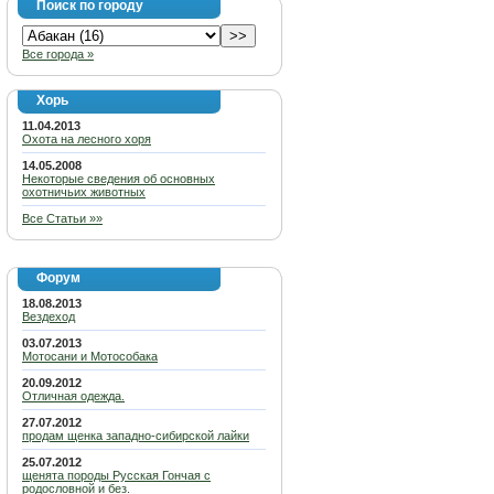
Поиск по городу
Все города »
Хорь
11.04.2013
Охота на лесного хоря
14.05.2008
Некоторые сведения об основных
охотничьих животных
Все Статьи »»
Форум
18.08.2013
Вездеход
03.07.2013
Мотосани и Мотособака
20.09.2012
Отличная одежда.
27.07.2012
продам щенка западно-сибирской лайки
25.07.2012
щенята породы Русская Гончая с
родословной и без.