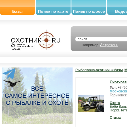
Базы
Поиск по карте
Поиск по шоссе
Водо
Астрахань
Например:
Рыболовно-охотничьи базы
/
М
Охотхозя
Тел:
+7 (9
Московск
Горьковск
Охота
Бобр
Вал
Норка
Тет
Отдых