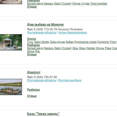
Рыбалка
Белый амур
Карась
Карп (Сазан)
Окунь
Судак
Толстолобик
Отдых
Дом рыбака на Маныче
Тел:
8 (928) 773-05-78 Наталья Петровна
Ростовская область
/
хутор Новоселовка
Охота
Гусь
Заяц-беляк
Заяц-русак
Кабан
Куропатка серая
Ондатра
Утка
Рыбалка
Белый амур
Карась
Карп (Сазан)
Лещ
Линь
Налим
Окунь
Раки
Со
Щука
Язь
Отдых
Донплот
Тел:
8 (800) 755-87-88
Ростовская область
/
Ростов-на-Дону
Рыбалка
Отдых
База "Тихая заводь"