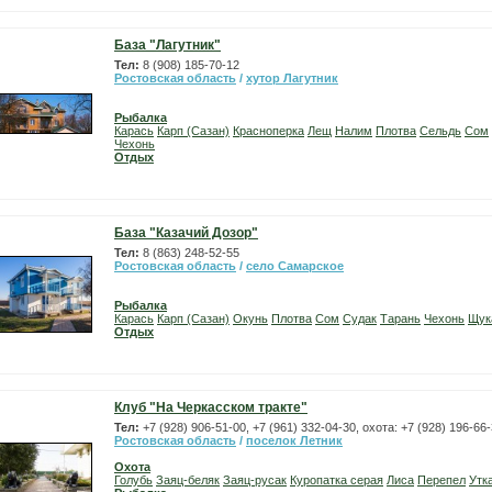
База "Лагутник"
Тел:
8 (908) 185-70-12
Ростовская область
/
хутор Лагутник
Рыбалка
Карась
Карп (Сазан)
Красноперка
Лещ
Налим
Плотва
Сельдь
Сом
Чехонь
Отдых
База "Казачий Дозор"
Тел:
8 (863) 248-52-55
Ростовская область
/
село Самарское
Рыбалка
Карась
Карп (Сазан)
Окунь
Плотва
Сом
Судак
Тарань
Чехонь
Щук
Отдых
Клуб "На Черкасском тракте"
Тел:
+7 (928) 906-51-00, +7 (961) 332-04-30, охота: +7 (928) 196-66
Ростовская область
/
поселок Летник
Охота
Голубь
Заяц-беляк
Заяц-русак
Куропатка серая
Лиса
Перепел
Утк