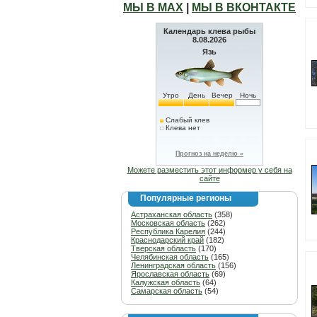
МЫ В МАХ
|
МЫ В ВКОНТАКТЕ
Календарь клева рыбы
8.08.2026
Язь
Утро
День
Вечер
Ночь
Слабый клев
Клева нет
Прогноз на неделю »
Можете разместить этот информер у себя на
сайте
Популярные регионы
Астраханская область
(358)
Московская область
(262)
Республика Карелия
(244)
Краснодарский край
(182)
Тверская область
(170)
Челябинская область
(165)
Ленинградская область
(156)
Ярославская область
(69)
Калужская область
(64)
Самарская область
(54)