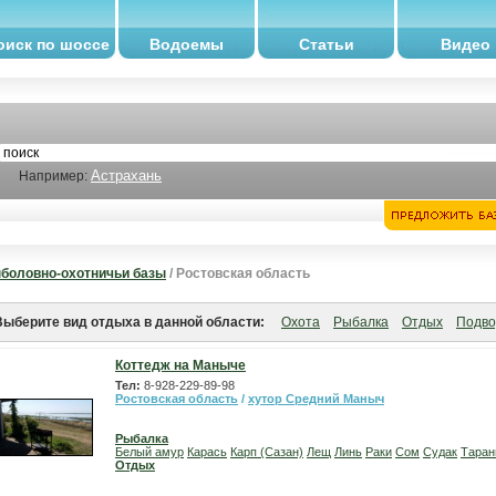
оиск по шоссе
Водоемы
Статьи
Видео
Астрахань
Например:
боловно-охотничьи базы
/ Ростовская область
Выберите вид отдыха в данной области:
Охота
Рыбалка
Отдых
Подво
Коттедж на Маныче
Тел:
8-928-229-89-98
Ростовская область
/
хутор Средний Маныч
Рыбалка
Белый амур
Карась
Карп (Сазан)
Лещ
Линь
Раки
Сом
Судак
Таран
Отдых