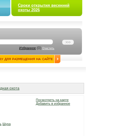
Сроки открытия весенней
охоты 2026
(
0
)
Избранное
Очистить
дная охота
Посмотреть на карте
Добавить в избранное
ь
Щука