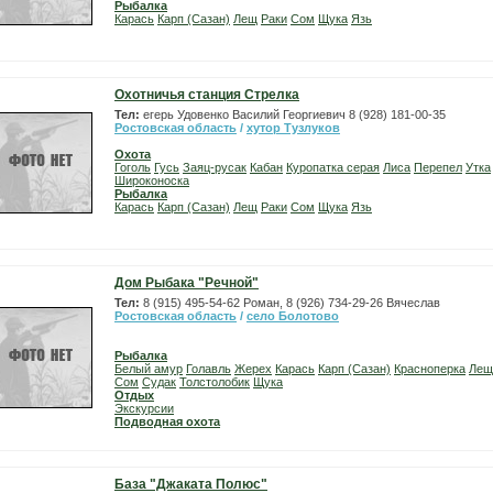
Рыбалка
Карась
Карп (Сазан)
Лещ
Раки
Сом
Щука
Язь
Охотничья станция Стрелка
Тел:
егерь Удовенко Василий Георгиевич 8 (928) 181-00-35
Ростовская область
/
хутор Тузлуков
Охота
Гоголь
Гусь
Заяц-русак
Кабан
Куропатка серая
Лиса
Перепел
Утка
Широконоска
Рыбалка
Карась
Карп (Сазан)
Лещ
Раки
Сом
Щука
Язь
Дом Рыбака "Речной"
Тел:
8 (915) 495-54-62 Роман, 8 (926) 734-29-26 Вячеслав
Ростовская область
/
село Болотово
Рыбалка
Белый амур
Голавль
Жерех
Карась
Карп (Сазан)
Красноперка
Лещ
Сом
Судак
Толстолобик
Щука
Отдых
Экскурсии
Подводная охота
База "Джаката Полюс"