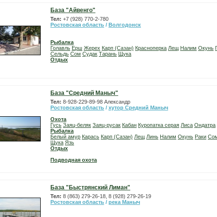
База "Айвенго"
Тел:
+7 (928) 770-2-780
Ростовская область
/
Волгодонск
Рыбалка
Голавль
Ерш
Жерех
Карп (Сазан)
Красноперка
Лещ
Налим
Окунь
Сельдь
Сом
Судак
Тарань
Щука
Отдых
База "Средний Маныч"
Тел:
8-928-229-89-98 Александр
Ростовская область
/
хутор Средний Маныч
Охота
Гусь
Заяц-беляк
Заяц-русак
Кабан
Куропатка серая
Лиса
Ондатра
Рыбалка
Белый амур
Карась
Карп (Сазан)
Лещ
Линь
Налим
Окунь
Раки
Со
Щука
Язь
Отдых
Подводная охота
База "Быстрянский Лиман"
Тел:
8 (863) 279-26-18, 8 (928) 279-26-19
Ростовская область
/
река Маныч