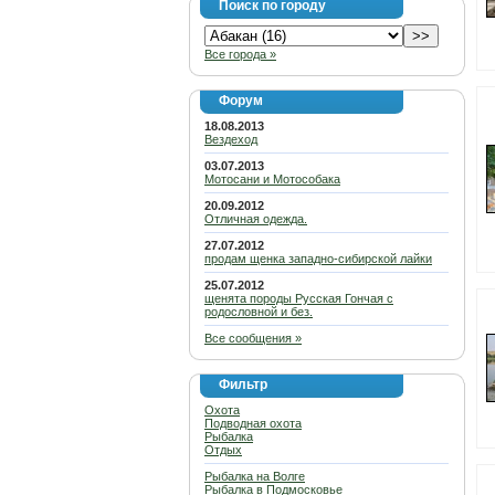
Поиск по городу
Все города »
Форум
18.08.2013
Вездеход
03.07.2013
Мотосани и Мотособака
20.09.2012
Отличная одежда.
27.07.2012
продам щенка западно-сибирской лайки
25.07.2012
щенята породы Русская Гончая с
родословной и без.
Все сообщения »
Фильтр
Охота
Подводная охота
Рыбалка
Отдых
Рыбалка на Волге
Рыбалка в Подмосковье