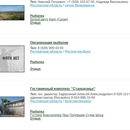
Тел:
Николай Петрович: +7 (928) 102-67-00, Надежда Васильевна: 
Ростовская область
/
хутор Ведерников
Рыбалка
Белый амур
Карп (Сазан)
Отдых
Организация рыбалки
Тел:
8 (928) 909-43-94
Ростовская область
/
Ростов-на-Дону
Рыбалка
Отдых
Гостиничный комплекс "Стародонье"
Тел:
ген. директор Задорожний Алексей Александрович 8-928-112-
администратор (Reception) 8-919-898-15-69
Ростовская область
/
Константиновск
Рыбалка
Густера
Красноперка
Лещ
Подлещик
Судак
Щука
Отдых