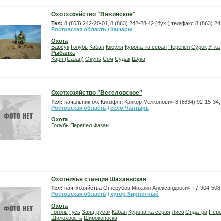
Охотхозяйство "Вяжинское"
Тел:
8 (863) 242-20-01, 8 (863) 242-28-42 (бух.) тел/факс 8 (863) 2
Ростовская область
/
Кашары
Охота
Барсук
Голубь
Кабан
Косуля
Куропатка серая
Перепел
Сурок
Утка
Рыбалка
Карп (Сазан)
Окунь
Сом
Судак
Щука
Охотхозяйство "Веселовское"
Тел:
начальник о/х Килафян Крикор Мелконович 8 (8634) 92-15-34, 
Ростовская область
/
село Чалтырь
Охота
Голубь
Перепел
Фазан
Охотничья станция Шахаевская
Тел:
нач. хозяйства Огнерубов Михаил Александрович +7-904-508
Ростовская область
/
хутор Кирпичный
Охота
Гоголь
Гусь
Заяц-русак
Кабан
Куропатка серая
Лиса
Ондатра
Пер
Шилохвость
Широконоска