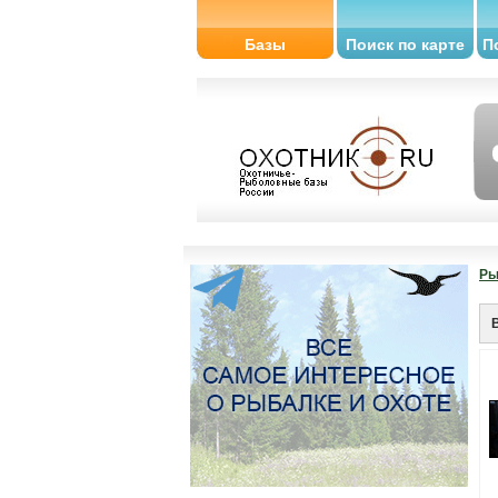
Базы
Поиск по карте
П
Ры