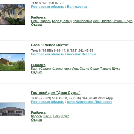
Тел:
8-928-758-07-78
Ростовская область
/
Волгодонск
Рыбалка
Берш
Карась
Карп (Сазан)
Красноперка
Лещ
Плотва
Чехонь
Щука
Отдых
База "Клевое место"
Тел:
8 (86358) 6-88-44, 8 (863) 241-43-58
Ростовская область
/
поселок Веселый
Рыбалка
Карп (Сазан)
Красноперка
Лещ
Окунь
Судак
Тарань
Щука
Отдых
Гостевой дом "Двор Сурка"
Тел:
+7 (989) 514-49-58, +7 (916) 344-78-48 WhatsApp
Ростовская область
/
село Алексеево-Лозовское
Рыбалка
Карась
Окунь
Раки
Щука
Отдых