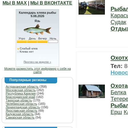
МЫ В МАХ
|
МЫ В ВКОНТАКТЕ
Рыба
Календарь клева рыбы
Карас
9.08.2026
Судак
Язь
Отды
Утро
День
Вечер
Ночь
Слабый клев
Клева нет
Охотх
Прогноз на неделю »
Тел:
8
Можете разместить этот информер у себя на
Новос
сайте
Популярные регионы
Охота
Астраханская область
(358)
Московская область
(262)
Белка
Республика Карелия
(244)
Краснодарский край
(182)
Тетер
Тверская область
(170)
Челябинская область
(165)
Рыба
Ленинградская область
(156)
Ярославская область
(69)
Ерш
К
Калужская область
(64)
Самарская область
(54)