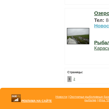
Озеро
Тел:
8
Новос
Рыба
Карас
Страницы:
1
2
Новости
|
Охотничье-рыболовные ба
рыбалке
|
Игра "О
РЕКЛАМА НА САЙТЕ