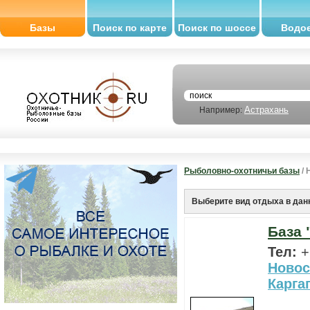
Базы
Поиск по карте
Поиск по шоссе
Водо
Астрахань
Например:
Рыболовно-охотничьи базы
/ 
Выберите вид отдыха в дан
База 
Тел:
+
Новос
Карга