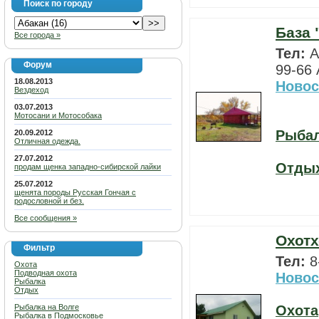
Поиск по городу
База 
Все города »
Тел:
А
Форум
99-66
18.08.2013
Новос
Вездеход
03.07.2013
Мотосани и Мотособака
Рыба
20.09.2012
Отличная одежда.
27.07.2012
Отды
продам щенка западно-сибирской лайки
25.07.2012
щенята породы Русская Гончая с
родословной и без.
Все сообщения »
Охотх
Фильтр
Тел:
8
Охота
Подводная охота
Новос
Рыбалка
Отдых
Рыбалка на Волге
Охота
Рыбалка в Подмосковье