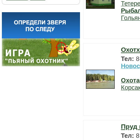
Тетер
Рыба
Голья
Охотх
Тел:
8
Новос
Охота
Корса
Пруд 
Тел:
8