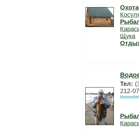
Охота
Косул
Рыба
Карас
Щука
Отды
Водо
Тел:
(
212-07
Новосибир
Рыба
Карас