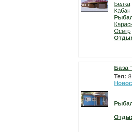
Белка
Кабан
Рыба
Карас
Осетр
Отды
База 
Тел:
8
Новос
Рыба
Отды