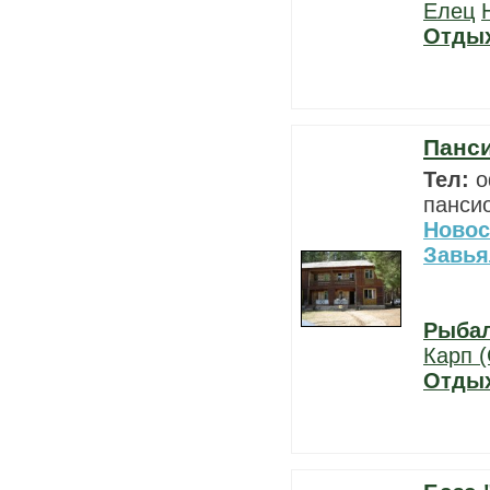
Елец
Отды
Панс
Тел:
о
пансио
Новос
Завья
Рыба
Карп (
Отды