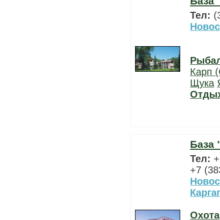
База 
Тел:
(
Новос
Рыба
Карп (
Щука
Отды
База 
Тел:
+
+7 (38
Новос
Карга
Охота