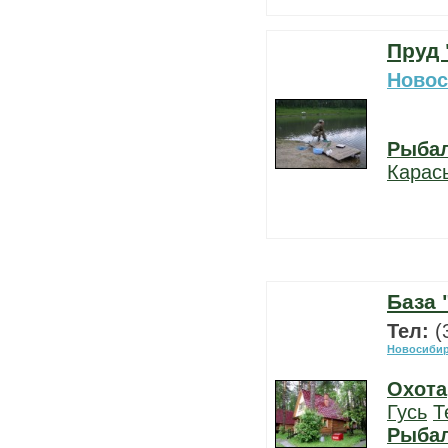
Пруд 
Новос
Рыба
Карас
База 
Тел:
(
Новосибир
Охота
Гусь
Т
Рыба