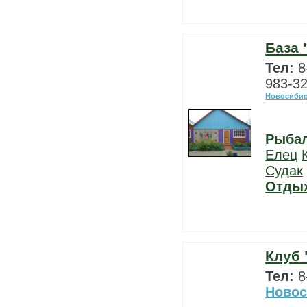
База 
Тел:
8
983-32
Новосибир
Рыба
Елец
Судак
Отды
Клуб 
Тел:
8
Новос