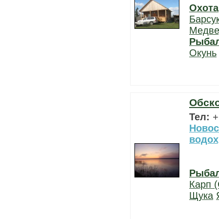
Охота
Барсу
Медве
Рыба
Окунь
Обск
Тел:
+
Новос
водо
Рыба
Карп (
Щука