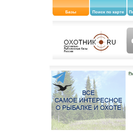
Базы
Поиск по карте
П
Ры