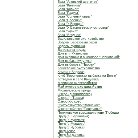
База "Аленький цветочек"
База "Калинка"
База "Ковчег"
База "Радуга"
База "Соленый овраг"
База "Сосенки"
База "У Бороды"
База "У Васильевских островов"
База "Удача"
База "Ягодное"
Васильевское охотхозяйство
Водоем Березовый овраг
Водоем Купринка
Данилкины пруды
Дом в п. Рязанский
Дом охотника и рыболова "Черновский"
Дом рыбака Кутулуке
Дом рыболова "Проран"
Кануевское охотхозяйство
Кемпинг Водолаз
Клуб "Королевская рыбалка на Волге"
Коттеджи в селе Кануевка
Любицкое охотхозяйство
Майтужное охотхозяйство
Михайловские пруды
Озера (д.Кирилловка)
Озера (п.Ташла)
Озеро Хилково
Охотхозяйство "Волжское"
Охотхозяйство "Пестравка"
Поляковское водохранилище (Победа)
Пруд (с. Бариновка)
Пруд (с.Курумоч)
Пруд (с.Мордово)
Пруд (с.Чубовка)
Пруд Аглос
Пруд Богдановка