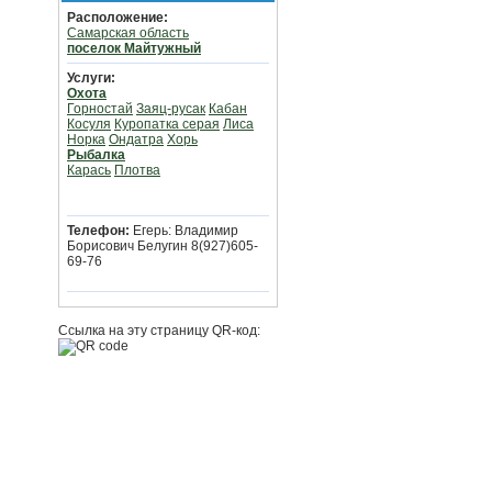
Расположение:
Самарская область
поселок Майтужный
Услуги:
Охота
Горностай
Заяц-русак
Кабан
Косуля
Куропатка серая
Лиса
Норка
Ондатра
Хорь
Рыбалка
Карась
Плотва
Телефон:
Егерь: Владимир
Борисович Белугин 8(927)605-
69-76
Ссылка на эту страницу QR-код: