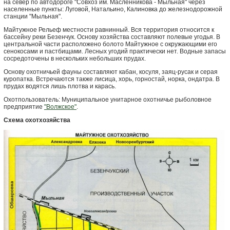
на север по автодороге "Совхоз им. Масленникова - Мыльная" через
населенные пункты: Луговой, Натальино, Калиновка до железнодорожной
станции "Мыльная".
Майтужное Рельеф местности равнинный. Вся территория относится к
бассейну реки Безенчук. Основу хозяйства составляют полевые угодья. В
центральной части расположено болото Майтужное с окружающими его
сенокосами и пастбищами. Лесных угодий практически нет. Водные запасы
сосредоточены в нескольких небольших прудах.
Основу охотничьей фауны составляют кабан, косуля, заяц-русак и серая
куропатка. Встречаются также лисица, хорь, горностай, норка, ондатра. В
прудах водятся лишь плотва и карась.
Охотпользователь: Муниципальное унитарное охотничье рыболовное
предприятие
"Волжское"
.
Схема охотхозяйства