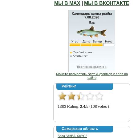
МЫ В МАХ
|
МЫ В ВКОНТАКТЕ
Календарь клева рыбы
7.08.2026
Язь
Утро
День
Вечер
Ночь
Слабый клев
Клева нет
Прогноз на неделю »
Можете разместить этот информер у себя на
сайте
Рейтинг
1383 Rating:
2.4
/5 (108 votes )
Самарская область
База "АКВА-ХАУС"