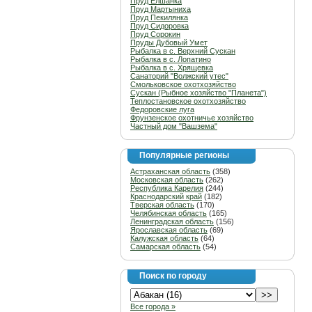
Пруд Елшанка
Пруд Мартыниха
Пруд Пекилянка
Пруд Сидоровка
Пруд Сорокин
Пруды Дубовый Умет
Рыбалка в с. Верхний Сускан
Рыбалка в с. Лопатино
Рыбалка в с. Хрящевка
Санаторий "Волжский утес"
Смольковское охотхозяйство
Сускан (Рыбное хозяйство "Планета")
Теплостановское охотхозяйство
Федоровские луга
Фрунзенское охотничье хозяйство
Частный дом "Вашзема"
Популярные регионы
Астраханская область
(358)
Московская область
(262)
Республика Карелия
(244)
Краснодарский край
(182)
Тверская область
(170)
Челябинская область
(165)
Ленинградская область
(156)
Ярославская область
(69)
Калужская область
(64)
Самарская область
(54)
Поиск по городу
Все города »