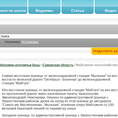
оиск по шоссе
Водоемы
Статьи
Видео
Астрахань
Например:
боловно-охотничьи базы
/
Самарская область
/ Майтужное охотхозяйство
Северо-восточная граница: от железнодорожной станции "Мыльная" на юго-
восток по железной дороге "Октябрьск - Безенчук" до железнодорожной
станции "Майтуга".
Юго-восточная граница: от железнодорожной станции "Майтуга" на юго-вост
по проселочной дороге через населенные пункты: Красноселки,
Звенигородский, Николаевка, Ольгино по административной границе с
Хворостянским районом, далее на запад по этой границе до автодороги
"Совхоз им. Масленникова - Мыльная", исключая озеро Майтужное со 100-
метровой береговой линией по периметру озера.
Западная граница: по административной границе с Хворостянским районом