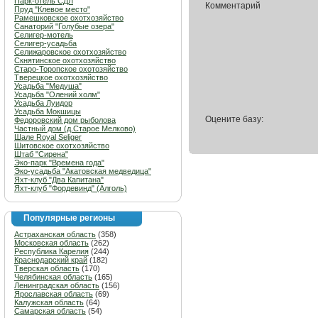
Парк-отель СДЛ
Комментарий
Пруд "Клевое место"
Рамешковское охотхозяйство
Санаторий "Голубые озера"
Селигер-мотель
Селигер-усадьба
Селижаровское охотхозяйство
Скнятинское охотхозяйство
Старо-Торопское охотозяйство
Тверецкое охотхозяйство
Усадьба "Медуша"
Усадьба "Олений холм"
Усадьба Луидор
Усадьба Мокшицы
Оцените базу:
Федоровский дом рыболова
Частный дом (д.Старое Мелково)
Шале Royal Seliger
Шитовское охотхозяйство
Штаб "Сирена"
Эко-парк "Времена года"
Эко-усадьба "Акатовская медведица"
Яхт-клуб "Два Капитана"
Яхт-клуб "Фордевинд" (Алголь)
Популярные регионы
Астраханская область
(358)
Московская область
(262)
Республика Карелия
(244)
Краснодарский край
(182)
Тверская область
(170)
Челябинская область
(165)
Ленинградская область
(156)
Ярославская область
(69)
Калужская область
(64)
Самарская область
(54)