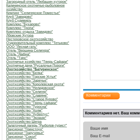
Загородный отель "Любашин хуторок"
Калининское охотничье-рыболовное
хозяйство
Кемпинг "Селигерское Поместье"
Клуб "Завидово"
Клуб Судимиръ
Комплекс "Бухарово"
Комплекс "Тропа"
Комплекс отдыха "Завидово"
Лбовские Хутора
Нестеровское охотхозяйство
Оздоровительный комплекс "Тетьково"
ООО "Лесная гать"
Отель "Вершина Селигера"
Отель "Дафна"
Отель "Тирс"
Охотничье хозяйство "Тверь-Сафари"
Охотничьи дачи "Русалочьи Пороги"
Охотхозяйство "Батуринское"
Охотхозяйство "Белка"
Охотхозяйство "Горские Устья"
Охотхозяйство "Заречье"
Охотхозяйство "Королевская охота"
Охотхозяйство "Нелидовское"
Охотхозяйство "Селигер"
Комментарии
Охотхозяйство "Славяне"
Охотхозяйство "Старое Курово"
Охотхозяйство "Тверь-сафари"
Охотхозяйство "Туросна"
Охотхозяйство "Холм"
Комментариев нет. Ваш комм
Охотхозяйство "Хубертус"
Охотхозяйство "Экомир"
Охотхозяйство Шегра
Палаточный лагерь "Рыболов-турист"
Ваше имя
Пансионат "Гринстоун"
Пансионат "Заручевье"
Ваш E-mail
Пансионат "Сокол"