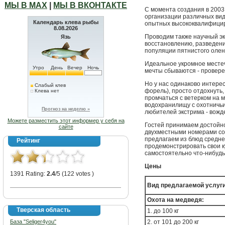
МЫ В МАХ
|
МЫ В ВКОНТАКТЕ
С момента создания в 200
организации различных вид
Календарь клева рыбы
опытных высококвалифицир
8.08.2026
Проводим также научный э
Язь
восстановлению, разведен
популяции пятнистого олен
Идеальное укромное местечк
Утро
День
Вечер
Ночь
мечты сбываются - провере
Но у нас одинаково интерес
Слабый клев
форель), просто отдохнуть, 
Клева нет
промчаться с ветерком на 
водохранилищу с охотничьи
Прогноз на неделю »
любителей экстрима - вожд
Можете разместить этот информер у себя на
Гостей принимаем достойно
сайте
двухместными номерами со
предлагаем из блюд средне
Рейтинг
продемонстрировать свои к
самостоятельно что-нибудь
Цены
1391 Rating:
2.4
/5 (122 votes )
Вид предлагаемой услуг
Охота на медведя:
Тверская область
1. до 100 кг
База "Seliger4you"
2. от 101 до 200 кг