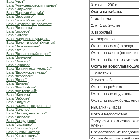
База "Аист"
3. свыше 200 кг
База "Александровский причал"
База "Бадачево"
Охота на кабана:
База "Барская Усадьба"
База "Барсуково"
1. до 1 года
База "Белая Медведица"
База "Берлога" (не работает)
2. от 1 до 2-х лет
База "Биосфера"
База "Боровое"
3. взрослый
База "Ботово"
База "Валдайская усадьба"
4. трофейный
База "Валентиновка" (Хивитэк)
Охота на лося (на реву)
База "Верхневолжье"
База "Весь"
Охота на оленя (пятнистог
База "Весьегонский остров"
База "Волжанка"
Охота на болотно-луговую
База "Волчица"
База "Горбово"
Охота на водоплавающую
База "Данилинская усадьба"
База "Дворянское гнездо"
1. участок А
База "Дербовеж"
База "Диана"
2. участок В
База "Динамо"
Охота на рябчика
База "Дом Рыбака"
База "Достоевский"
Охота на лисицу, зайца
База "Желниха"
База "Заборье"
Охота на норку, белку, ено
База "Задубье"
База "Заимка" (не работает)
Рыбалка (2 часа)
База "Залучье"
База "Заповедные Устья"
Фото и видеосъёмка
База "Заполек"
База "Запруднево"
Экскурсия в вольерное хо
База "Кишарино"
олень)
База "Клевый берег"
База "Княжий остров"
Предоставление квадроцик
База "Княжья речка"