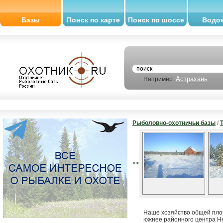
Базы
Поиск по карте
Поиск по шоссе
Водо
Астрахань
Например:
Рыболовно-охотничьи базы
/
<<
Наше хозяйство общей пло
южнее районного центра Н