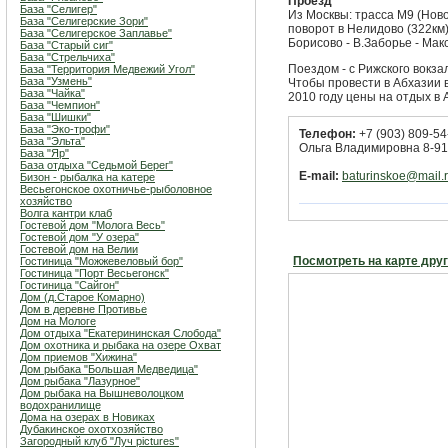
Проезд
База "Селигер"
Из Москвы: трасса М9 (Ново
База "Селигерские Зори"
поворот в Нелидово (322км)
База "Селигерское Заплавье"
Борисово - В.Заборье - Мак
База "Старый сиг"
База "Стрельчиха"
Поездом - с Рижского вокза
База "Территория Медвежий Угол"
База "Узмень"
Чтобы провести в Абхазии 
База "Чайка"
2010 году цены на отдых в
База "Чемпион"
База "Шишки"
База "Эко-трофи"
Телефон:
+7 (903) 809-54
База "Эльта"
Ольга Владимировна 8-91
База "Яр"
База отдыха "Седьмой Берег"
E-mail:
baturinskoe@mail.
Бизон - рыбалка на катере
Весьегонское охотничье-рыболовное
хозяйство
Волга кантри клаб
Гостевой дом "Молога Весь"
Гостевой дом "У озера"
Гостевой дом на Велии
Посмотреть на карте дру
Гостиница "Можжевеловый бор"
Гостиница "Порт Весьегонск"
Гостиница "Сайгон"
Дом (д.Старое Комарно)
Дом в деревне Противье
Дом на Мологе
Дом отдыха "Екатерининская Слобода"
Дом охотника и рыбака на озере Охват
Дом приемов "Хижина"
Дом рыбака "Большая Медведица"
Дом рыбака "Лазурное"
Дом рыбака на Вышневолоцком
водохранилище
Дома на озерах в Новиках
Дубакинское охотхозяйство
Загородный клуб "Луч pictures"