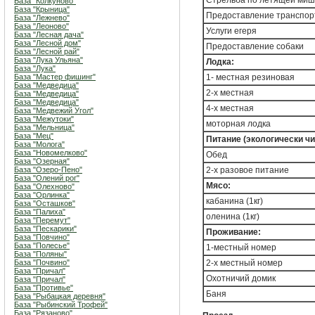
Стрельба по летящей миш
База "Колкуново"
База "Крыница"
Предоставление транспор
База "Лежнево"
База "Леоново"
Услуги егеря
База "Лесная дача"
База "Лесной дом"
Предоставление собаки
База "Лесной рай"
База "Лука Ульяна"
Лодка:
База "Лука"
База "Мастер фишинг"
1- местная резиновая
База "Медведица"
2-х местная
База "Медведица"
База "Медведица"
4-х местная
База "Медвежий Угол"
База "Межутоки"
моторная лодка
База "Мельница"
База "Мец"
Питание (экологически ч
База "Молога"
База "Новомелково"
Обед
База "Озерная"
База "Озеро-Пено"
2-х разовое питание
База "Олений рог"
Мясо:
База "Олехново"
База "Орлинка"
кабанина (1кг)
База "Осташков"
База "Палиха"
оленина (1кг)
База "Перемут"
База "Пескарики"
Проживание:
База "Повчино"
База "Полесье"
1-местный номер
База "Поляны"
База "Почвино"
2-х местный номер
База "Причал"
Охотничий домик
База "Причал"
База "Противье"
Баня
База "Рыбацкая деревня"
База "Рыбинский Трофей"
База "Рязаново"