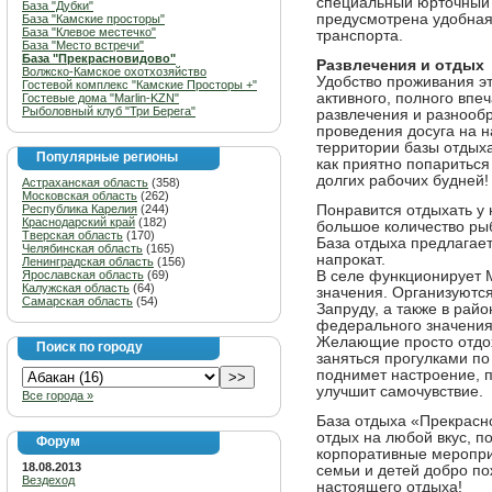
специальный юрточный к
База "Дубки"
предусмотрена удобная
База "Камские просторы"
База "Клевое местечко"
транспорта.
База "Место встречи"
База "Прекрасновидово"
Развлечения и отдых
Волжско-Камское охотхозяйство
Удобство проживания эт
Гостевой комплекс "Камские Просторы +"
активного, полного впе
Гостевые дома "Marlin-KZN"
Рыболовный клуб "Три Берега"
развлечения и разнооб
проведения досуга на н
территории базы отдыха
Популярные регионы
как приятно попариться 
долгих рабочих будней!
Астраханская область
(358)
Московская область
(262)
Республика Карелия
(244)
Понравится отдыхать у 
Краснодарский край
(182)
большое количество рыб
Тверская область
(170)
База отдыха предлагает
Челябинская область
(165)
напрокат.
Ленинградская область
(156)
Ярославская область
(69)
В селе функционирует 
Калужская область
(64)
значения. Организуются
Самарская область
(54)
Запруду, а также в рай
федерального значения
Желающие просто отдох
Поиск по городу
заняться прогулками по
поднимет настроение, п
улучшит самочувствие.
Все города »
База отдыха «Прекрасн
отдых на любой вкус, п
Форум
корпоративные меропри
18.08.2013
семьи и детей добро по
Вездеход
настоящего отдыха!