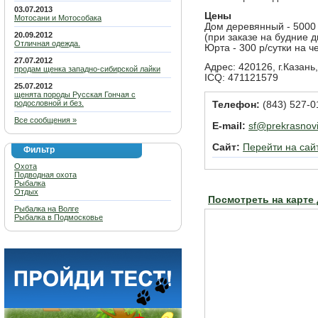
03.07.2013
Цены
Мотосани и Мотособака
Дом деревянный - 5000 
20.09.2012
(при заказе на будние д
Отличная одежда.
Юрта - 300 р/сутки на ч
27.07.2012
Адрес: 420126, г.Казань
продам щенка западно-сибирской лайки
ICQ: 471121579
25.07.2012
щенята породы Русская Гончая с
родословной и без.
Телефон:
(843) 527-0
Все сообщения »
E-mail:
sf@prekrasnovi
Сайт:
Перейти на сай
Фильтр
Охота
Подводная охота
Рыбалка
Отдых
Посмотреть на карте
Рыбалка на Волге
Рыбалка в Подмосковье