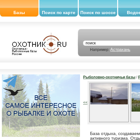
Базы
Поиск по карте
Поиск по шоссе
Водо
Астрахань
Например:
Рыболовно-охотничьи базы
/
<<
База отдыха, создаваем
активного туризма. От