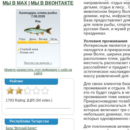
МЫ В МАХ
|
МЫ В ВКОНТАКТЕ
направления: отдых ко
детьми, отдых в лесу..
живописном берегу Волг
Календарь клева рыбы
домики, юрты, инфрастр
7.08.2026
База предоставляет для
Язь
для ловли рыбы, спорти
русская баня, и музей 
праздниках.
Утро
День
Вечер
Ночь
Условия проживания
Интересным является у
Слабый клев
находится в прекрасном
Клева нет
реки Волги, ширина рек
расположен пляж, удобн
местность располагает 
Прогноз на неделю »
расслабляет и придает 
Можете разместить этот информер у себя на
эстетическое наслажден
сайте
массу развлечений для 
Рейтинг
Для своих клиентов баз
проживания и отдыха. К
кто-то будет сидеть в 
проживания тоже немал
1793 Rating:
2.2
/5 (94 votes )
Прекрасновидово позаб
удобно располагаться.
которые включают три сп
небольших домиках, пос
которых одновременно м
Республика Татарстан
Для поклонников активн
База "Вятский Берег"