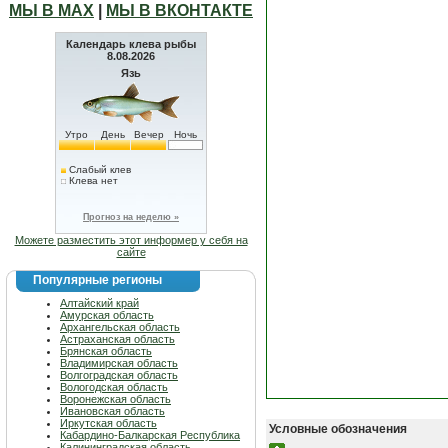
МЫ В МАХ
|
МЫ В ВКОНТАКТЕ
Календарь клева рыбы
8.08.2026
Язь
Утро
День
Вечер
Ночь
Слабый клев
Клева нет
Прогноз на неделю »
Можете разместить этот информер у себя на
сайте
Популярные регионы
Алтайский край
Амурская область
Архангельская область
Астраханская область
Брянская область
Владимирская область
Волгоградская область
Вологодская область
Воронежская область
Ивановская область
Иркутская область
Условные обозначения
Кабардино-Балкарская Республика
Калининградская область