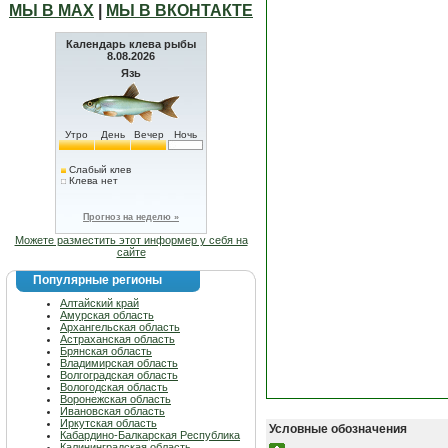
МЫ В МАХ
|
МЫ В ВКОНТАКТЕ
Календарь клева рыбы
8.08.2026
Язь
Утро
День
Вечер
Ночь
Слабый клев
Клева нет
Прогноз на неделю »
Можете разместить этот информер у себя на
сайте
Популярные регионы
Алтайский край
Амурская область
Архангельская область
Астраханская область
Брянская область
Владимирская область
Волгоградская область
Вологодская область
Воронежская область
Ивановская область
Иркутская область
Условные обозначения
Кабардино-Балкарская Республика
Калининградская область