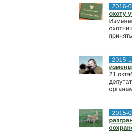
2016-0
охоту 
Изменен
охотнич
приняты
2015-1
измене
21 октя
депутат
органам
2015-0
разгра
сохран