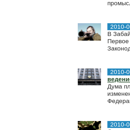
промысл
2010-0
В Забай
Первое
Законод
2010-0
ведени
Дума пл
изменен
Федера
2010-0