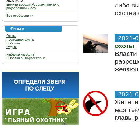
25.07.2012
либо в
щенята породы Русская Гончая с
родословной и без.
охотнич
Все сообщения »
Фильтр
Охота
2021-0
Подводная охота
Рыбалка
охоты
Отдых
Власти 
Рыбалка на Волге
Рыбалка в Подмосковье
разреше
желающ
2021-0
Жители 
мая тек
главы р