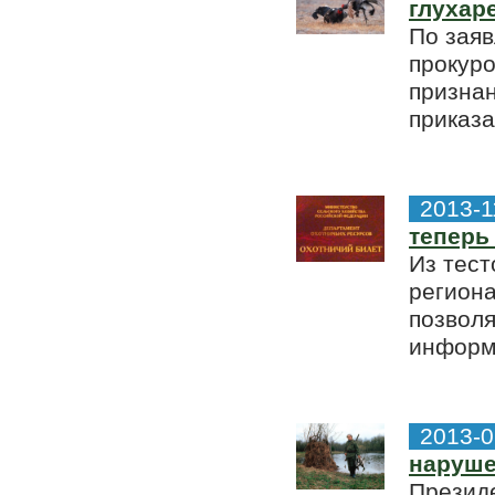
глухар
По зая
прокур
признан
приказа.
2013-1
теперь
Из тест
региона
позволя
информ
2013-0
наруше
Презид