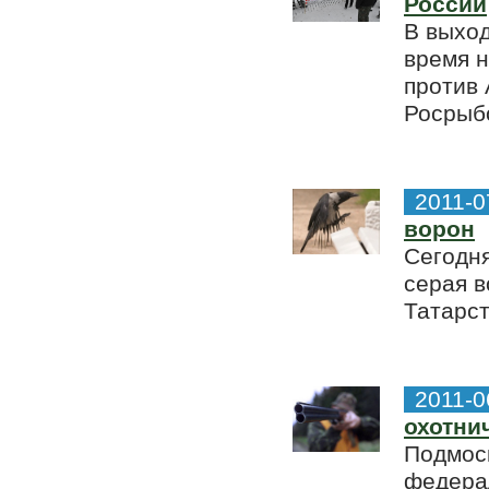
России
В выход
время н
против 
Росрыб
2011-0
ворон
Сегодня
серая в
Татарст
2011-0
охотни
Подмоск
федера