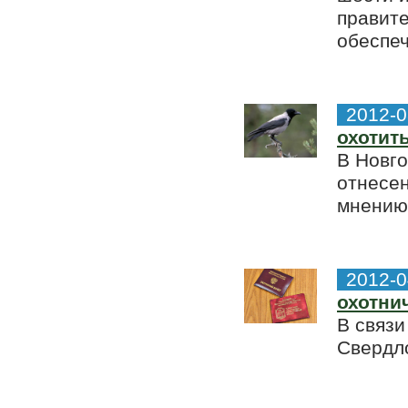
правите
обеспеч
2012-0
охотит
В Новго
отнесен
мнению
2012-0
охотни
В связ
Свердло