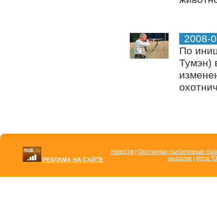
2008-0
По иниц
Тумэн) 
изменен
охотнич
Новости
|
Охотничье-рыболовные ба
рыбалке
|
Игра "О
РЕКЛАМА НА САЙТЕ