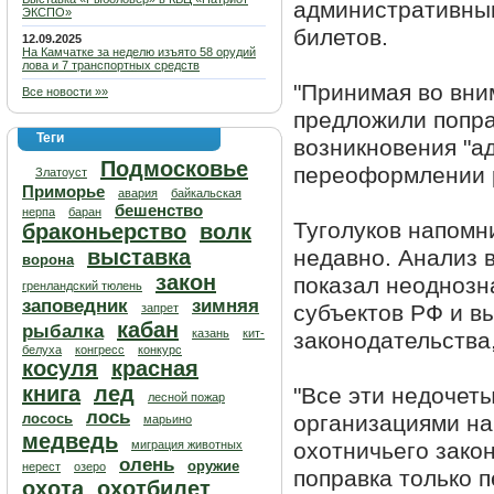
административны
ЭКСПО»
билетов.
12.09.2025
На Камчатке за неделю изъято 58 орудий
лова и 7 транспортных средств
"Принимая во вни
Все новости »»
предложили попра
Теги
возникновения "а
Подмосковье
переоформлении р
Златоуст
Приморье
авария
байкальская
бешенство
нерпа
баран
Туголуков напомни
браконьерство
волк
выставка
недавно. Анализ 
ворона
закон
показал неоднозн
гренландский тюлень
заповедник
зимняя
субъектов РФ и в
запрет
кабан
рыбалка
казань
кит-
законодательства
белуха
конгресс
конкурс
косуля
красная
книга
лед
"Все эти недочет
лесной пожар
лось
лосось
организациями н
марьино
медведь
миграция животных
охотничьего зако
олень
оружие
нерест
озеро
поправка только п
охота
охотбилет