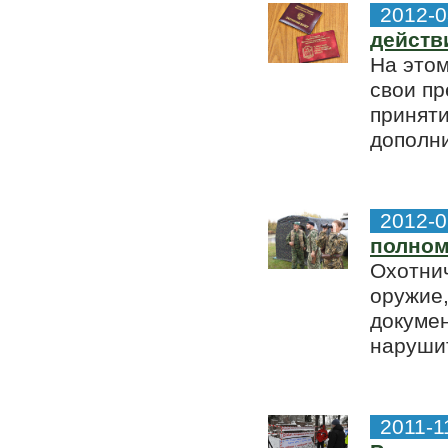
2012-0
действ
На этом
свои п
приняти
дополни
2012-0
полном
Охотни
оружие,
докумен
нарушит
2011-1