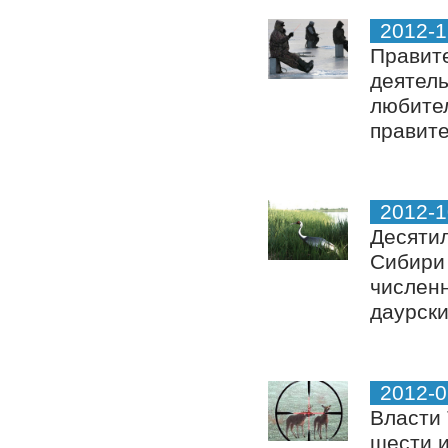
2012-1
Правите
деятель
любите
правите
2012-1
Десятил
Сибири 
численн
даурски
2012-0
Власти 
шести и