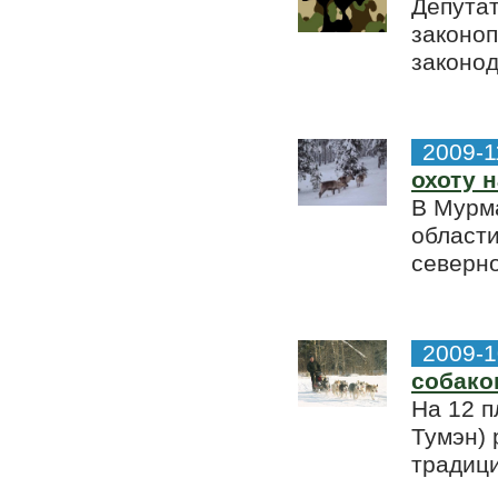
Депутат
законоп
законод
2009-1
охоту н
В Мурм
области
северно
2009-1
собако
На 12 п
Тумэн) 
традици