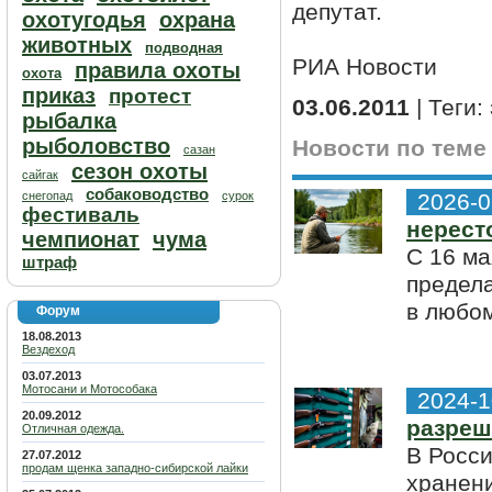
депутат.
охотугодья
охрана
животных
подводная
РИА Новости
правила охоты
охота
приказ
протест
03.06.2011
| Теги:
рыбалка
рыболовство
Новости по теме
сазан
сезон охоты
сайгак
собаководство
снегопад
сурок
2026-0
фестиваль
нерест
чемпионат
чума
С 16 ма
штраф
предела
в любом
Форум
18.08.2013
Вездеход
03.07.2013
Мотосани и Мотособака
2024-1
20.09.2012
разреш
Отличная одежда.
В Росс
27.07.2012
продам щенка западно-сибирской лайки
хранени