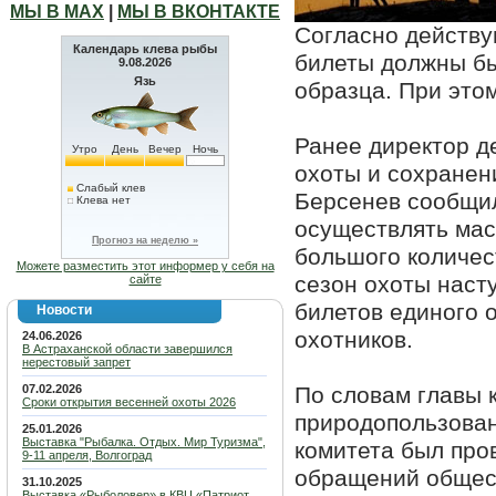
МЫ В МАХ
|
МЫ В ВКОНТАКТЕ
Согласно действу
Календарь клева рыбы
билеты должны б
9.08.2026
Язь
образца. При это
Ранее директор д
Утро
День
Вечер
Ночь
охоты и сохранен
Слабый клев
Берсенев сообщил
Клева нет
осуществлять мас
Прогноз на неделю »
большого количес
Можете разместить этот информер у себя на
сезон охоты насту
сайте
билетов единого 
Новости
охотников.
24.06.2026
В Астраханской области завершился
нерестовый запрет
07.02.2026
По словам главы 
Сроки открытия весенней охоты 2026
природопользован
25.01.2026
Выставка "Рыбалка. Отдых. Мир Туризма",
комитета был про
9-11 апреля, Волгоград
обращений общес
31.10.2025
Выставка «Рыболовер» в КВЦ «Патриот