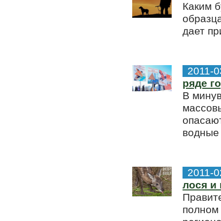
Каким б
образца
дает пр
2011-0
ряде г
В мину
массов
опасают
водные
2011-0
лося и
Правит
полном 