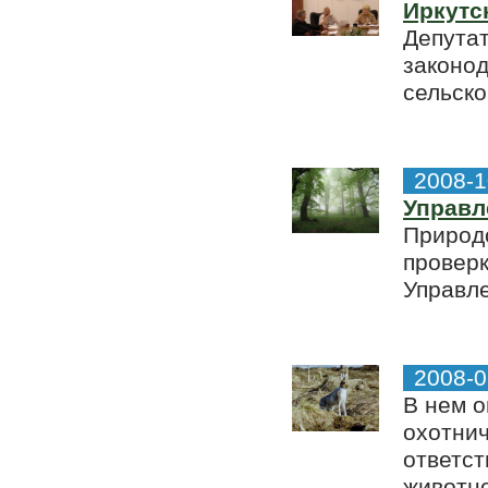
Иркутс
Депутат
законод
сельско
2008-1
Управл
Природ
проверк
Управл
2008-0
В нем о
охотнич
ответст
животно