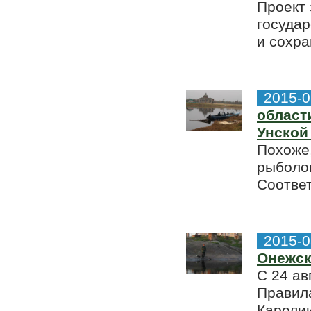
Проект 
государ
и сохра
2015-0
област
Унской
Похоже,
рыболов
Соответ
2015-0
Онежск
С 24 ав
Правил
Карели