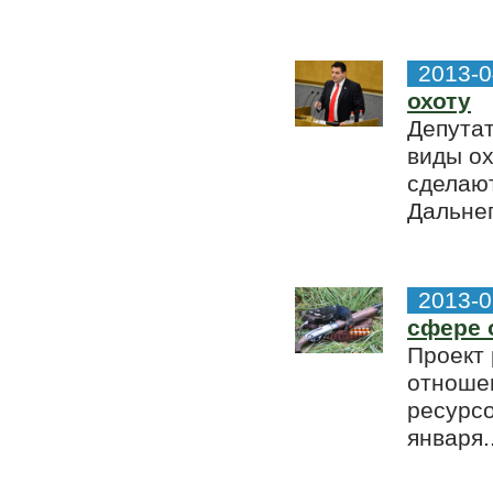
2013-0
охоту
Депутат
виды о
сделают
Дальнег
2013-0
сфере 
Проект 
отноше
ресурсо
января..