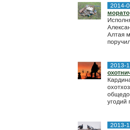
2014-0
морато
Исполн
Алекса
Алтая м
поручил
2013-1
охотни
Кардина
охотхоз
общедос
угодий 
2013-1