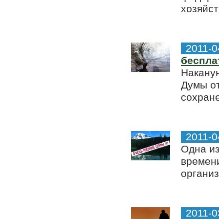
хозяйст
2011-0
беспла
Наканун
Думы от
сохране
2011-0
Одна и
времени
организ
2011-0