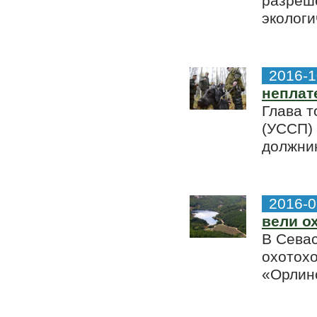
разреше
экологи
2016-1
неплат
Глава т
(УССП)
должник
2016-0
вели о
В Севас
охотохо
«Орлино