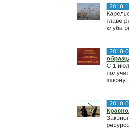
2010-1
Карель
главе р
клуба р
2010-0
образц
С 1 июл
получит
закону,
2010-0
Красно
Законоп
ресурсо