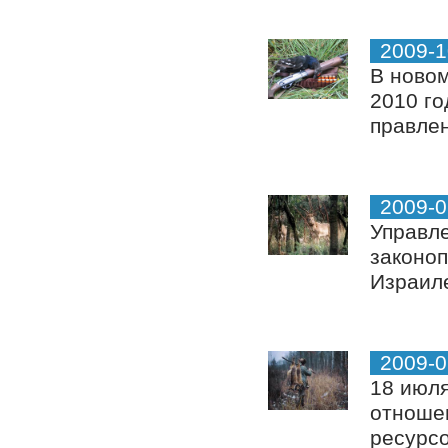
2009-1
В новом
2010 го
правлен
2009-0
Управле
законоп
Израиле
2009-0
18 июл
отноше
ресурсо