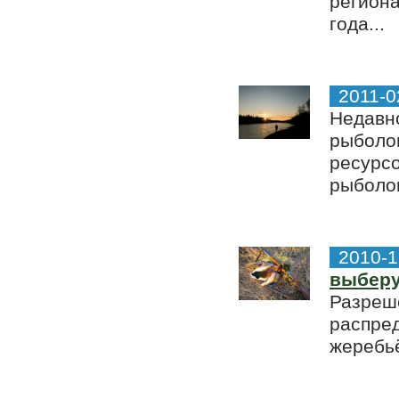
региона
года...
2011-0
Недавно
рыболо
ресурсо
рыболов
2010-1
выберу
Разреш
распре
жеребьё