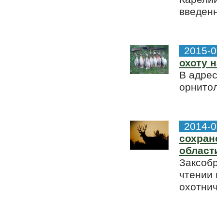
введенн
2015-0
охоту н
В адрес
орнитол
2014-0
сохран
област
Заксоб
чтении 
охотнич