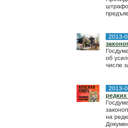
штрафов
предъяв
2013-0
законо
Госдума
об усил
числе з
2013-0
редких
Госдума
законо
на редк
Докумен