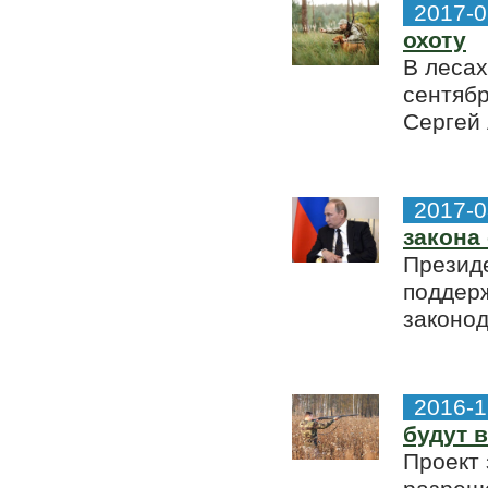
2017-0
охоту
В лесах
сентябр
Сергей 
2017-0
закона
Презид
поддерж
законод
2016-1
будут 
Проект