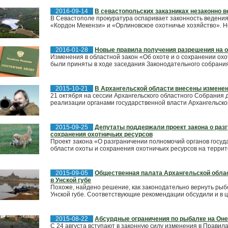
2016-09-14
В севастопольских заказниках незаконно в
В Севастополе прокуратура оспаривает законность ведения
«Кордон Мекензи» и «Орлиновское охотничье хозяйство». Но
2016-01-28
Новые правила получения разрешения на о
Изменения в областной закон «Об охоте и о сохранении охо
были приняты в ходе заседания Законодательного собрания.
2015-10-21
В Архангельской области внесены изменени
21 октября на сессии Архангельского областного Собрания 
реализации органами государственной власти Архангельской
2015-09-25
Депутаты поддержали проект закона о раз
сохранения охотничьих ресурсов
Проект закона «О разграничении полномочий органов госуд
области охоты и сохранения охотничьих ресурсов на террито
2015-09-05
Общественная палата Архангельской обла
в Унской губе
Похоже, найдено решение, как законодательно вернуть рыбо
Унской губе. Соответствующие рекомендации обсудили и в ц
2015-08-22
Абсурдные ограничения по рыбалке на Он
С 24 августа вступают в законную силу изменения в Правил