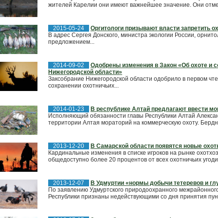
жителей Карелии они имеют важнейшее значение. Они отме
2015-05-24
Оргитологи призывают власти запретить ох
В адрес Сергея Донского, министра экологии России, орнит
предложением...
2014-09-02
Одобрены изменения в Закон «Об охоте и с
Нижегородской области»
Заксобрание Нижегородской области одобрило в первом чте
сохранении охотничьих...
2014-01-23
В республике Алтай предлагают ввести мо
Исполняющий обязанности главы Республики Алтай Алексан
территории Алтая мораторий на коммерческую охоту. Бердни
2013-12-20
В Самарской области появятся новые охот
Кардинальные изменения в списке игроков на рынке охотхоз
общедоступно более 20 процентов от всех охотничьих угодий
2013-12-07
В Удмуртии «нормы добычи тетеревов и г
По заявлению Удмуртского природоохранного межрайонног
Республики признаны недействующими со дня принятия пункт