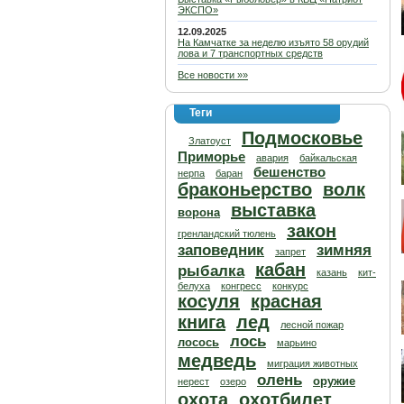
ЭКСПО»
12.09.2025
На Камчатке за неделю изъято 58 орудий
лова и 7 транспортных средств
Все новости »»
Теги
Подмосковье
Златоуст
Приморье
авария
байкальская
бешенство
нерпа
баран
браконьерство
волк
выставка
ворона
закон
гренландский тюлень
заповедник
зимняя
запрет
кабан
рыбалка
казань
кит-
белуха
конгресс
конкурс
косуля
красная
книга
лед
лесной пожар
лось
лосось
марьино
медведь
миграция животных
олень
оружие
нерест
озеро
охота
охотбилет