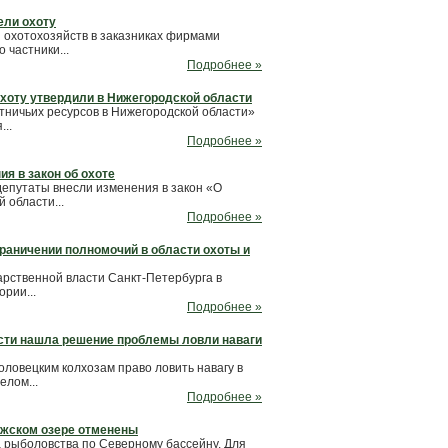
ели охоту
 охотохозяйств в заказниках фирмами
 частники...
Подробнее »
хоту утвердили в Нижегородской области
тничьих ресурсов в Нижегородской области»
..
Подробнее »
я в закон об охоте
депутаты внесли изменения в закон «О
 области...
Подробнее »
граничении полномочий в области охоты и
арственной власти Санкт-Петербурга в
рии...
Подробнее »
сти нашла решение проблемы ловли наваги
ловецким колхозам право ловить навагу в
елом...
Подробнее »
ежском озере отменены
а рыболовства по Северному бассейну. Для