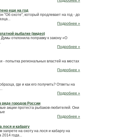
Подробнее »
лено еще на год
н "Об охоте", который продлевает на год - до
зца...
Подробнее »
платной рыбалке (видео)
 Думы отклонила поправку к закону «О
.
Подробнее »
 - попытка региональных властей на местах
Подробнее »
бразца, где и как его получить? Ответы на
..
Подробнее »
в ряде городов России
вые акции протеста рыбаков-любителей. Они
ные
Подробнее »
а лося и кабаргу
запрете на охоту на лося и кабаргу на
 2014 года...