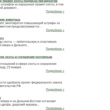
е правил охоты подписан президентом
 штрафов за нарушение правил охоты, в том
й документ...
Подробнее »
дких животных
оект, многократно повышающий штрафы за
ументом предусматривается...
Подробнее »
оту
ды охоты — любительскую и спортивную.
евера и Дальнего...
Подробнее »
ере охоты и сохранения охотничьих
 отношений в сфере охоты и сохранения
ду, 23 января...
Подробнее »
ости одобрила проект федерального закона
вительства РФ.
Подробнее »
ц
Сибири и на Дальнем Востоке остановит
 дрофа, даурский журавль...
Подробнее »