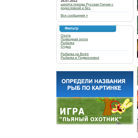
25.07.2012
щенята породы Русская Гончая с
родословной и без.
Все сообщения »
Фильтр
Охота
Подводная охота
Рыбалка
Отдых
Рыбалка на Волге
Рыбалка в Подмосковье