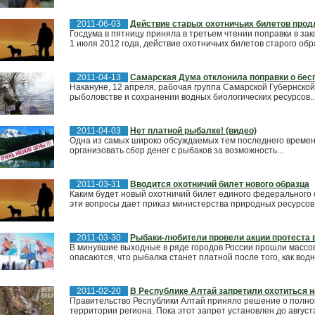
2011-06-03
Действие старых охотничьих билетов прод
Госдума в пятницу приняла в третьем чтении поправки в зако
1 июля 2012 года, действие охотничьих билетов старого обра
2011-04-13
Самарская Дума отклонила поправки о бес
Накануне, 12 апреля, рабочая группа Самарской Губернской
рыболовстве и сохранении водных биологических ресурсов..
2011-04-03
Нет платной рыбалке! (видео)
Одна из самых широко обсуждаемых тем последнего времени
организовать сбор денег с рыбаков за возможность...
2011-03-31
Вводится охотничий билет нового образца
Каким будет новый охотничий билет единого федерального о
эти вопросы дает приказ министерства природных ресурсов.
2011-03-30
Рыбаки-любители провели акции протеста 
В минувшие выходные в ряде городов России прошли массо
опасаются, что рыбалка станет платной после того, как вод
2011-02-20
В Республике Алтай запретили охотиться н
Правительство Республики Алтай приняло решение о полном 
территории региона. Пока этот запрет установлен до августа