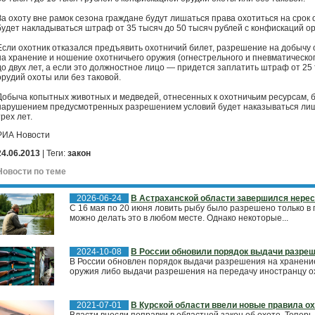
За охоту вне рамок сезона граждане будут лишаться права охотиться на срок о
будет накладываться штраф от 35 тысяч до 50 тысяч рублей с конфискаций ор
Если охотник отказался предъявить охотничий билет, разрешение на добычу 
на хранение и ношение охотничьего оружия (огнестрельного и пневматического
до двух лет, а если это должностное лицо — придется заплатить штраф от 25
орудий охоты или без таковой.
Добыча копытных животных и медведей, отнесенных к охотничьим ресурсам, б
нарушением предусмотренных разрешением условий будет наказываться лише
трех лет.
РИА Новости
24.06.2013
| Теги:
закон
Новости по теме
2026-06-24
В Астраханской области завершился нерес
С 16 мая по 20 июня ловить рыбу было разрешено только в 
можно делать это в любом месте. Однако некоторые...
2024-10-08
В России обновили порядок выдачи разреш
В России обновлен порядок выдачи разрешения на хранени
оружия либо выдачи разрешения на передачу иностранцу ох
2021-07-01
В Курской области ввели новые правила о