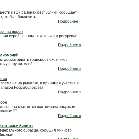
 шести из 17 районах республики, сообщает
, чтобы обеспечить...
Подробнее »
ься на ворон
ении серой вороны к охотничьим ресурсам".
Подробнее »
полномочий
, досматривать транспорт охотников,
ть у нарушителей...
Подробнее »
ссии
время не на рыбалке, а принимая участие в
 главой Росрыболовства.
Подробнее »
орон
ая ворона считается охотничьим ресурсом
одекс РТ...
Подробнее »
охотничьи билеты
федерального образца, сообщил министр
иколай...