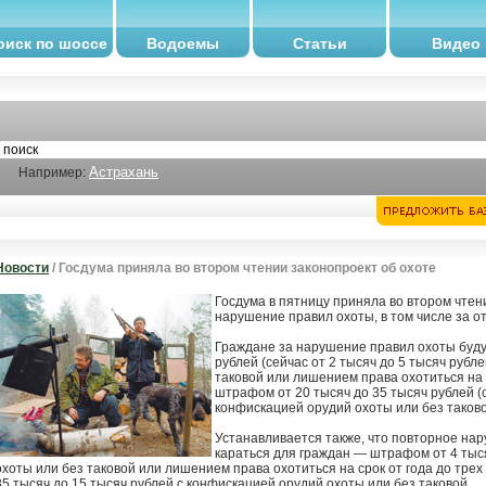
оиск по шоссе
Водоемы
Статьи
Видео
Астрахань
Например:
Новости
/ Госдума приняла во втором чтении законопроект об охоте
Госдума в пятницу приняла во втором чте
нарушение правил охоты, в том числе за о
Граждане за нарушение правил охоты буду
рублей (сейчас от 2 тысяч до 5 тысяч рубл
таковой или лишением права охотиться на 
штрафом от 20 тысяч до 35 тысяч рублей (с
конфискацией орудий охоты или без таково
Устанавливается также, что повторное нар
караться для граждан — штрафом от 4 тыся
охоты или без таковой или лишением права охотиться на срок от года до тре
35 тысяч до 15 тысяч рублей с конфискацией орудий охоты или без таковой.