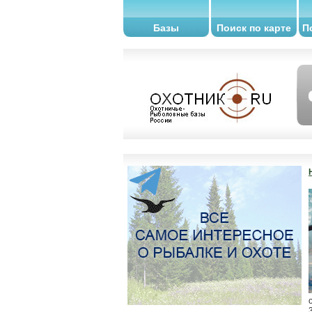
Базы
Поиск по карте
П