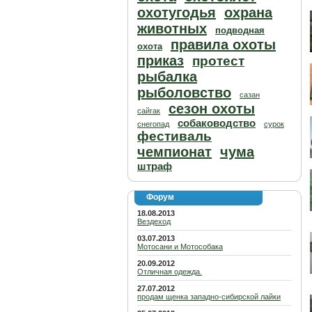
охотугодья
охрана
животных
подводная
правила охоты
охота
приказ
протест
рыбалка
рыболовство
сазан
сезон охоты
сайгак
собаководство
снегопад
сурок
фестиваль
чемпионат
чума
штраф
Форум
18.08.2013
Вездеход
03.07.2013
Мотосани и Мотособака
20.09.2012
Отличная одежда.
27.07.2012
продам щенка западно-сибирской лайки