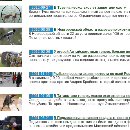
2012-09-27
В Туве на несколько лет запретили охоту
Власти Тувы ввели на три года частичный запрет на охоту в
региональное правительство. Ограничения вводятся для того
2012-08-28
В Новгородской области разрешено охотит
В Новгородской области 22 августа приняли закон "Об отнес
По мнению местных властей.
2012-02-29
У егерей Алтайского края теперь больше 
Охотничьим инспекторам на Алтае разрешили носить оружие
проверять у них документы на ведение охоты, а также изыма
2011-11-26
Рыбаки провели акции протеста по всей Ро
В выходные (19,20 ноября) многие рыбаки решили провести 
акциях протеста против Андрея Крайнего, который является
2011-07-05
В Татарстане теперь можно охотиться на в
Сегодня начал действовать закон, по которому обычная сер
Республики Татарстан. Напомним, поправку в Экологический к
2011-06-21
В Подмосковье начинают выдавать новые 
Подмосковье готово к выдаче охотничьих билетов единого 
сельского хозяйства и продовольствия Московской области Н