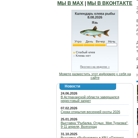
МЫ В МАХ
|
МЫ В ВКОНТАКТЕ
Календарь клева рыбы
8.08.2026
Язь
Утро
День
Вечер
Ночь
Слабый клев
Клева нет
Прогноз на неделю »
Можете разместить этот информер у себя на
сайте
Новости
24.06.2026
В Астраханской области завершился
нерестовый запрет
07.02.2026
Сроки открытия весенней охоты 2026
25.01.2026
Выставка "Рыбалка. Отдых. Мир Туризма",
9-11 апреля, Волгоград
31.10.2025
Выставка «Рыболовер» в КВЦ «Патриот