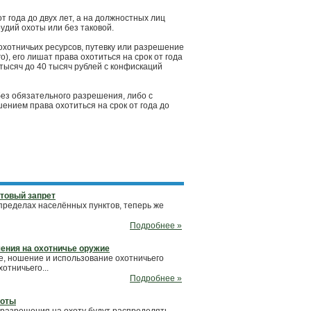
т года до двух лет, а на должностных лиц
удий охоты или без таковой.
охотничьих ресурсов, путевку или разрешение
), его лишат права охотиться на срок от года
 тысяч до 40 тысяч рублей с конфискаций
ез обязательного разрешения, либо с
нием права охотиться на срок от года до
товый запрет
пределах населённых пунктов, теперь же
Подробнее »
ения на охотничье оружие
е, ношение и использование охотничьего
отничьего...
Подробнее »
хоты