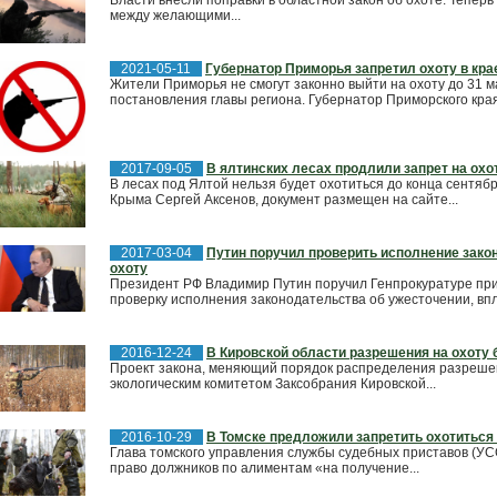
Власти внесли поправки в областной закон об охоте. Тепер
между желающими...
2021-05-11
Губернатор Приморья запретил охоту в кра
Жители Приморья не смогут законно выйти на охоту до 31 м
постановления главы региона. Губернатор Приморского края.
2017-09-05
В ялтинских лесах продлили запрет на охо
В лесах под Ялтой нельзя будет охотиться до конца сентяб
Крыма Сергей Аксенов, документ размещен на сайте...
2017-03-04
Путин поручил проверить исполнение закон
охоту
Президент РФ Владимир Путин поручил Генпрокуратуре при
проверку исполнения законодательства об ужесточении, впло
2016-12-24
В Кировской области разрешения на охоту
Проект закона, меняющий порядок распределения разрешен
экологическим комитетом Заксобрания Кировской...
2016-10-29
В Томске предложили запретить охотитьс
Глава томского управления службы судебных приставов (У
право должников по алиментам «на получение...