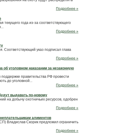
ь разрешения на охоту будут распределять
Подробнее »
е
ая текущего года из-за соответствующего
..
Подробнее »
ту
ря. Соответствующий указ подписал глава
Подробнее »
а об уголовном наказании за незаконную
 поддержке правительства РФ провести
ть до уголовной...
Подробнее »
 будут выдавать по-новому
ий на добычу охотничьих ресурсов, одобрен
Подробнее »
я неплательщикам алиментов
ССП) Владислав Скорик предложил ограничить
Подробнее »