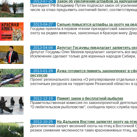
2013-07-25
Закон об увеличении штрафов за нарушени
Президент РФ Владимир Путин подписал закон об усилении
числе за отказ предъявить охотничий билет, соответствующи
2013-04-27
Сильно повысятся штрафы за охоту на ре
Госдума приняла в первом чтении президентский законопр
охоту на редких животных, занесенных в Красную книгу. Док
2013-04-04
Депутат Госдумы предлагает запретить ох
Депутат Госдумы Олег Михеев предлагает запретить все ви
Исключение сделают только для коренных народов Сибири, С
2013-01-29
Дума готовится принять законопроект в сф
ресурсов
Проект регионального закона «О регулировании отдельных
охотничьих ресурсов на территории Рязанской области» в сре
2012-12-19
Принят закон о бесплатной рыбалке
Правительственная комиссия по законопроектной деятельн
"О любительском рыболовстве", сообщила пресс-служба пра
2012-10-25
На Дальнем Востоке запретят охоту на пти
Десятилетний запрет весенней охоты на птиц в Восточной 
резкое снижение численности таких краснокнижных птиц, как