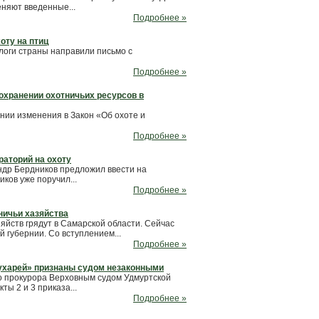
няют введенные...
Подробнее »
оту на птиц
ологи страны направили письмо с
Подробнее »
охранении охотничьих ресурсов в
нии изменения в Закон «Об охоте и
Подробнее »
раторий на охоту
др Бердников предложил ввести на
ков уже поручил...
Подробнее »
ничьи хазяйства
яйств грядут в Самарской области. Сейчас
 губернии. Со вступлением...
Подробнее »
лухарей» признаны судом незаконными
о прокурора Верховным судом Удмуртской
ы 2 и 3 приказа...
Подробнее »