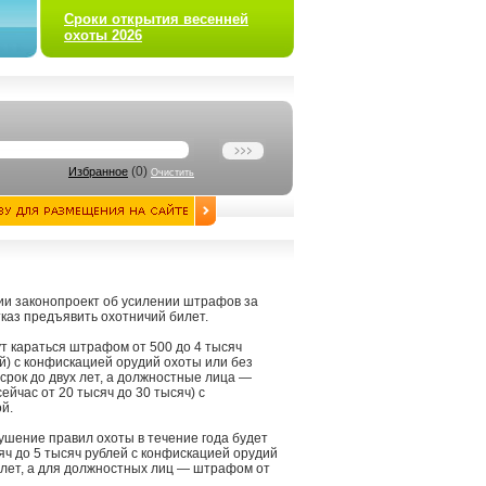
Сроки открытия весенней
охоты 2026
(
0
)
Избранное
Очистить
нии законопроект об усилении штрафов за
тказ предъявить охотничий билет.
т караться штрафом от 500 до 4 тысяч
ей) с конфискацией орудий охоты или без
срок до двух лет, а должностные лица —
ейчас от 20 тысяч до 30 тысяч) с
й.
ушение правил охоты в течение года будет
ч до 5 тысяч рублей с конфискацией орудий
х лет, а для должностных лиц — штрафом от