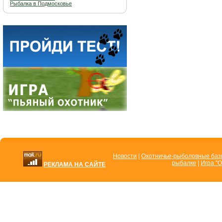
Рыбалка в Подмосковье
Новости
|
Охотничье-рыболовные ба
рыбалке
|
Игра "О
РЕКЛАМА НА САЙТЕ