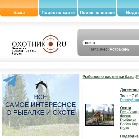
Базы
Поиск по карте
Поиск по шоссе
Водо
Астрахань
Например:
Рыболовно-охотничьи базы
/
Р
Дагестан
Тел:
+ 7 (
Республи
Охота
Гусь
Заяц-
Фазан
Рыбалка
Вобла
Кар
Щука
Подводна