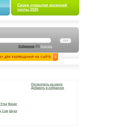
Сроки открытия весенней
охоты 2026
(
0
)
Избранное
Очистить
Посмотреть на карте
Добавить в избранное
Утка
Фазан
а
Сом
Щука