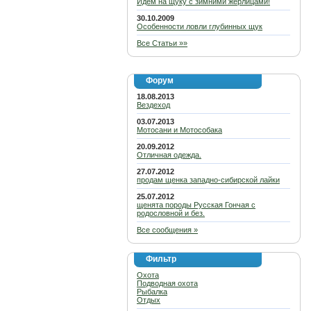
Идем на щуку с зимними жерлицами!
30.10.2009
Особенности ловли глубинных щук
Все Статьи »»
Форум
18.08.2013
Вездеход
03.07.2013
Мотосани и Мотособака
20.09.2012
Отличная одежда.
27.07.2012
продам щенка западно-сибирской лайки
25.07.2012
щенята породы Русская Гончая с
родословной и без.
Все сообщения »
Фильтр
Охота
Подводная охота
Рыбалка
Отдых