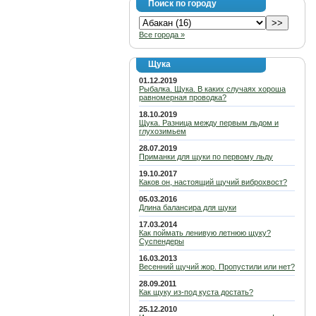
Поиск по городу
Все города »
Щука
01.12.2019
Рыбалка. Щука. В каких случаях хороша
равномерная проводка?
18.10.2019
Щука. Разница между первым льдом и
глухозимьем
28.07.2019
Приманки для щуки по первому льду
19.10.2017
Каков он, настоящий щучий виброхвост?
05.03.2016
Длина балансира для щуки
17.03.2014
Как поймать ленивую летнюю щуку?
Суспендеры
16.03.2013
Весенний щучий жор. Пропустили или нет?
28.09.2011
Как щуку из-под куста достать?
25.12.2010