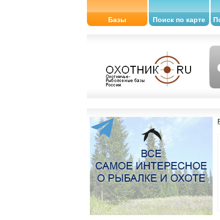
Базы
Поиск по карте
П