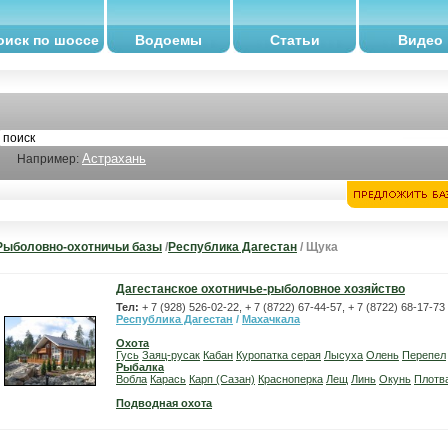
оиск по шоссе
Водоемы
Статьи
Видео
Астрахань
Например:
Рыболовно-охотничьи базы
/
Республика Дагестан
/ Щука
Дагестанское охотничье-рыболовное хозяйство
Тел:
+ 7 (928) 526-02-22, + 7 (8722) 67-44-57, + 7 (8722) 68-17-73
Республика Дагестан
/
Махачкала
Охота
Гусь
Заяц-русак
Кабан
Куропатка серая
Лысуха
Олень
Перепел
Рыбалка
Вобла
Карась
Карп (Сазан)
Красноперка
Лещ
Линь
Окунь
Плотв
Подводная охота