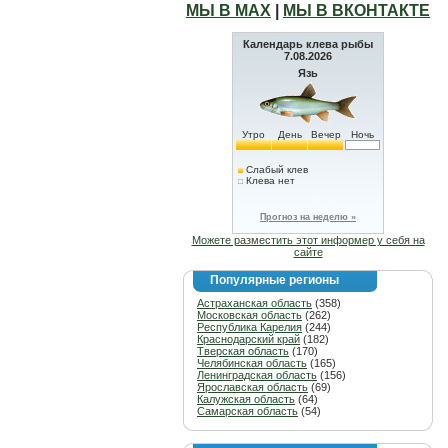
МЫ В МАХ
|
МЫ В ВКОНТАКТЕ
Календарь клева рыбы
7.08.2026
Язь
Утро
День
Вечер
Ночь
Слабый клев
Клева нет
Прогноз на неделю »
Можете разместить этот информер у себя на
сайте
Популярные регионы
Астраханская область
(358)
Московская область
(262)
Республика Карелия
(244)
Краснодарский край
(182)
Тверская область
(170)
Челябинская область
(165)
Ленинградская область
(156)
Ярославская область
(69)
Калужская область
(64)
Самарская область
(54)