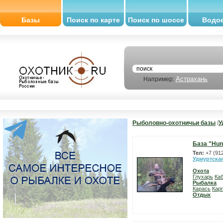
Базы
Поиск по карте
Поиск по шоссе
Водо
Астрахань
Например:
Рыболовно-охотничьи базы
/
У
База "Hun
Тел:
+7 (91
Удмуртска
Охота
Глухарь
Ка
Рыбалка
Карась
Карп
Отдых