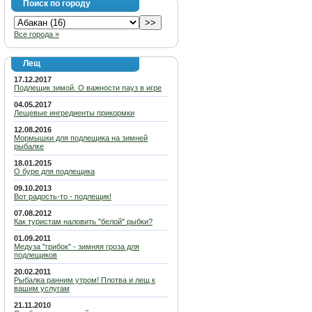
Поиск по городу
Все города »
Лещ
17.12.2017
Подлещик зимой. О важности пауз в игре
04.05.2017
Лещевые ингредиенты прикормки
12.08.2016
Мормышки для подлещика на зимней
рыбалке
18.01.2015
О буре для подлещика
09.10.2013
Вот радость-то - подлещик!
07.08.2012
Как туристам наловить "белой" рыбки?
01.09.2011
Медуза "грибок" - зимняя гроза для
подлещиков
20.02.2011
Рыбалка ранним утром! Плотва и лещ к
вашим услугам
21.11.2010