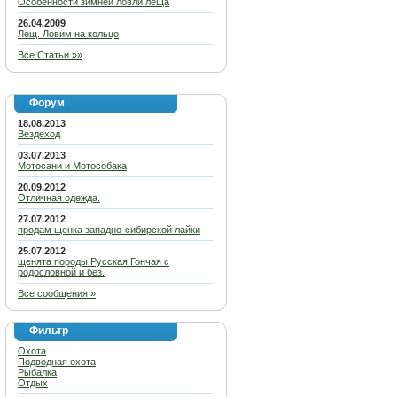
Особенности зимней ловли леща
26.04.2009
Лещ. Ловим на кольцо
Все Статьи »»
Форум
18.08.2013
Вездеход
03.07.2013
Мотосани и Мотособака
20.09.2012
Отличная одежда.
27.07.2012
продам щенка западно-сибирской лайки
25.07.2012
щенята породы Русская Гончая с
родословной и без.
Все сообщения »
Фильтр
Охота
Подводная охота
Рыбалка
Отдых