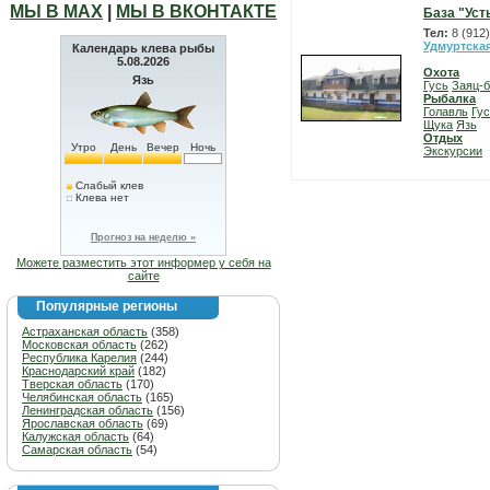
МЫ В МАХ
|
МЫ В ВКОНТАКТЕ
База "Уст
Тел:
8 (912
Удмуртска
Календарь клева рыбы
5.08.2026
Охота
Язь
Гусь
Заяц-б
Рыбалка
Голавль
Гу
Щука
Язь
Отдых
Утро
День
Вечер
Ночь
Экскурсии
Слабый клев
Клева нет
Прогноз на неделю »
Можете разместить этот информер у себя на
сайте
Популярные регионы
Астраханская область
(358)
Московская область
(262)
Республика Карелия
(244)
Краснодарский край
(182)
Тверская область
(170)
Челябинская область
(165)
Ленинградская область
(156)
Ярославская область
(69)
Калужская область
(64)
Самарская область
(54)