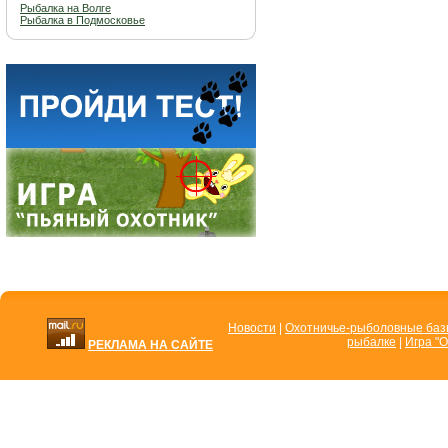
Рыбалка на Волге
Рыбалка в Подмосковье
Новости
|
Охотничье-рыболовные ба
рыбалке
|
Игра "О
РЕКЛАМА НА САЙТЕ