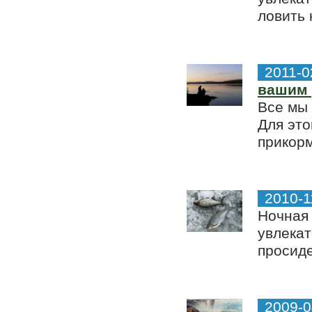
ловить 
2011-0
вашим 
Все мы 
Для это
прикорм
2010-1
Ночная 
увлекат
просиде
2009-0