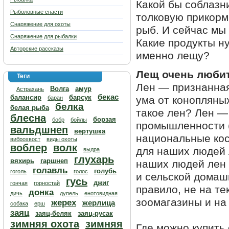
Какой бы соблазн
Рыболовные снасти
толковую прикорм
Снаряжение для охоты
рыб. И сейчас мы 
Снаряжение для рыбалки
Какие продукты н
Авторские рассказы
именно лещу?
Лещ очень любит
Теги
Лен — признанная
Волга
амур
Астрахань
бекас
балансир
барсук
ума от конопляны
баран
белка
белая рыба
такое лен? Лен —
блесна
борзая
бобр
бойлы
промышленности (
вальдшнеп
вертушка
национальные кос
виброхвост
виды охоты
воблер
волк
для наших людей 
выдра
глухарь
вяхирь
гаршнеп
наших людей лен —
голавль
голубь
гоголь
голос
и сельской домаш
гусь
джиг
гончая
горностай
правило, не на те
донка
дичь
дупель
енотовидная
зоомагазины и на 
жерех
жерлица
собака
ерш
заяц
заяц-беляк
заяц-русак
зимняя охота
зимняя
Где можно купить