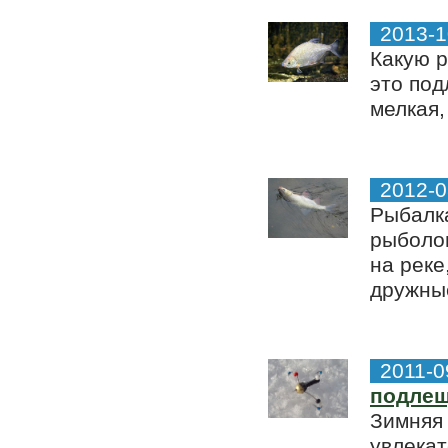
2013-1
Какую р
это под
мелкая,
2012-0
Рыбалка
рыболов
на реке
дружные
2011-0
подле
Зимняя 
увлекат