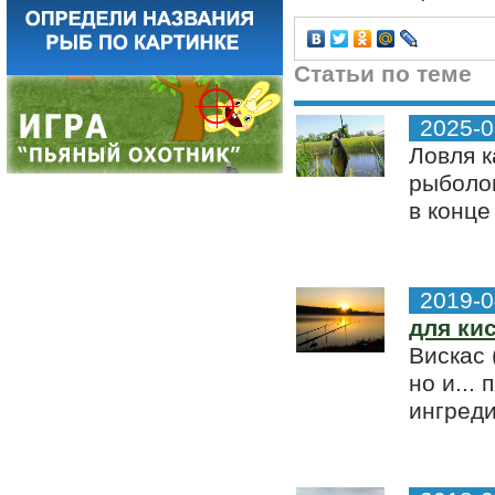
Статьи по теме
2025-0
Ловля к
рыболов
в конце
2019-0
для кис
Вискас 
но и...
ингреди