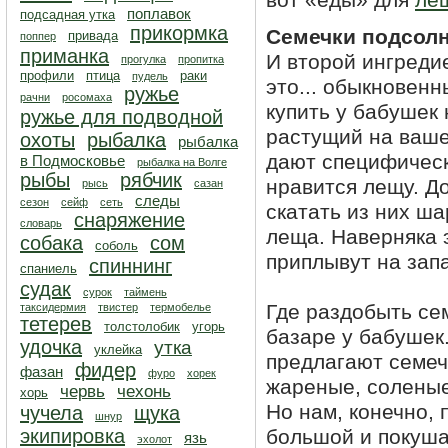
вот «еды» для
ле
поплавок
подсадная утка
прикормка
Семечки подсол
привада
поппер
приманка
И второй ингреди
прогулка
пропитка
профили
птица
раки
пудель
это... обыкновен
ружье
рачни
росомаха
купить у бабушек 
ружье для подводной
растущий на ваше
охоты
рыбалка
рыбалка
дают специфическ
в Подмосковье
рыбалка на Волге
рыбы
рябчик
нравится лещу. До
рысь
сазан
следы
сезон
сейф
сеть
скатать из них ш
снаряжение
словарь
леща. Наверняка 
собака
сом
соболь
приплывут на запа
спиннинг
спаниель
судак
сурок
таймень
Где раздобыть се
таксидермия
твистер
термобелье
тетерев
толстолобик
угорь
базаре у бабушек.
удочка
утка
уклейка
предлагают семеч
фидер
фазан
фуро
хорек
жареные, соленые
червь
чехонь
хорь
Но нам, конечно,
чучела
щука
шнур
экипировка
большой и покушат
язь
эхолот