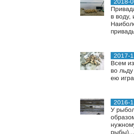
2018-0
Привад
в воду,
Наиболе
привады
2017-1
Всем из
во льду
ею игра
2016-1
У рыбол
образом
нужному
рыбы)..