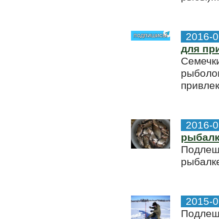
2016-0
для пр
Семечк
рыболов
привлек
2016-0
рыбал
Подлещ
рыбалке
2015-0
Подлещ