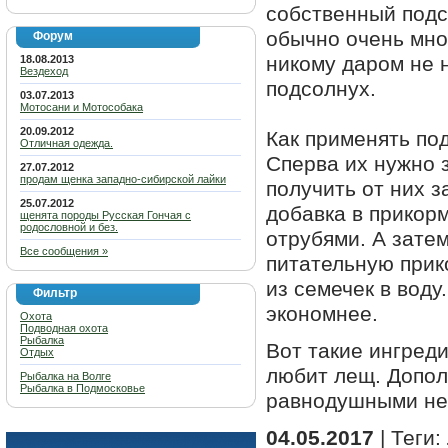
собственный подсо
обычно очень мно
Форум
никому даром не 
18.08.2013
Вездеход
подсолнух.
03.07.2013
Мотосани и Мотособака
20.09.2012
Как применять под
Отличная одежда.
Сперва их нужно 
27.07.2012
продам щенка западно-сибирской лайки
получить от них 
25.07.2012
добавка в прикор
щенята породы Русская Гончая с
родословной и без.
отрубями. А затем
Все сообщения »
питательную прик
из семечек в вод
Фильтр
экономнее.
Охота
Подводная охота
Рыбалка
Вот такие ингред
Отдых
любит лещ. Допол
Рыбалка на Волге
Рыбалка в Подмосковье
равнодушными не 
04.05.2017
| Теги: