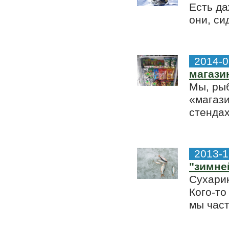
Есть да
они, си
2014-0
магази
Мы, ры
«магази
стендах
2013-1
"зимне
Сухарик
Кого-то
мы част