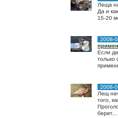
Леща на
Да и ка
15-20 м
2008-0
примен
Если де
только 
применя
2008-0
Лещ нач
того, к
Проголо
берет...