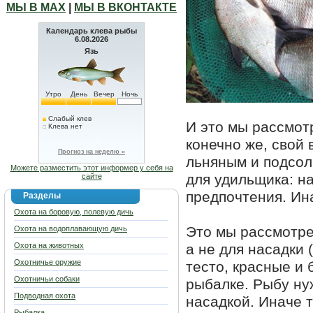
МЫ В МАХ
|
МЫ В ВКОНТАКТЕ
Календарь клева рыбы
6.08.2026
Язь
Утро
День
Вечер
Ночь
Слабый клев
И это мы рассмот
Клева нет
конечно же, свой 
Прогноз на неделю »
льняным и подсол
Можете разместить этот информер у себя на
для удильщика: на
сайте
предпочтения. Ина
Разделы
Охота на боровую, полевую дичь
Это мы рассмотре
Охота на водоплавающую дичь
Охота на животных
а не для насадки 
Охотничье оружие
тесто, красные и
Охотничьи собаки
рыбалке. Рыбу ну
Подводная охота
насадкой. Иначе т
Рыбалка