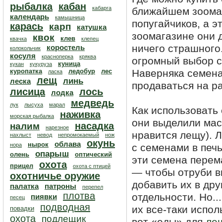
рыбалка
кабан
кабарга
ближайшем зоомаг
календарь
камышница
попугайчиков, а э
карась
карп
катушка
зоомагазине они 
квок
клев
квачка
клепец
ничего страшного
коростель
колокольчик
косуля
красноперка
кряква
огромный выбор са
куница
кукан
кукуруза
куропатка
ледобур
лес
Наверняка семена
ласка
лещ
линь
леска
продаваться на р
лисица
лось
лодка
медведь
лук
лысуха
марал
Как использовать
наживка
морская рыбалка
они выделили мас
насадка
налим
нарезное
нравится лещу). 
нахлыст
невод
непромокаемый
нож
окунь
облава
нырок
нора
с семенами в печь
опарыш
олень
оптический
эти семена перем
охота
прицел
охота с птицей
— чтобы отруби в
охотничье оружие
добавить их в дру
палатка
патроны
перепел
плотва
отдельности. Но..
пиявки
песец
подводная
их все-таки испол
повадки
охота
подлещик