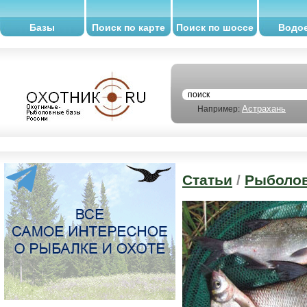
Базы
Поиск по карте
Поиск по шоссе
Водо
Астрахань
Например:
Статьи
/
Рыболов