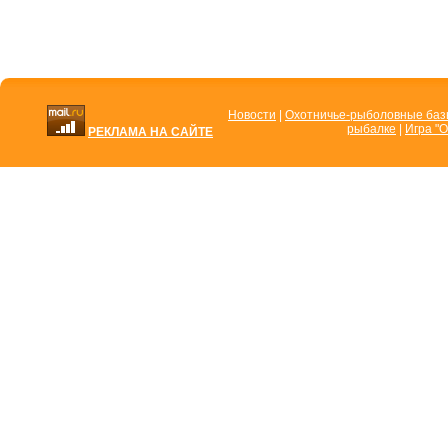
Новости
|
Охотничье-рыболовные ба
рыбалке
|
Игра "О
РЕКЛАМА НА САЙТЕ