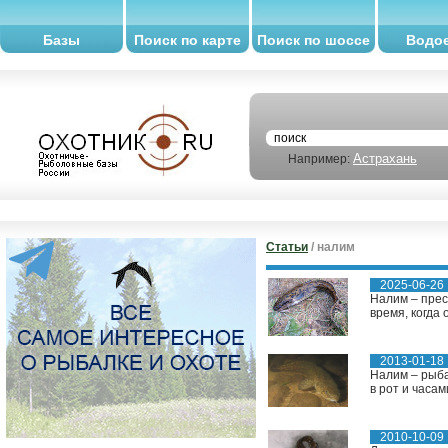
Базы
Поиск по карте
Поиск по шоссе
Водо
Астрахань
Например:
Статьи
/ налим
2025-06-26
Налим – прес
время, когда 
2013-01-18
Налим – рыба
в рот и часам
2010-10-09