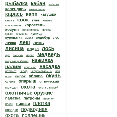
рыбалка
кабан
кабарга
календарь
камышница
карась
карп
катушка
квок
клев
квачка
клепец
коростель
колокольчик
косуля
красноперка
кряква
куница
кукан
кукуруза
куропатка
ледобур
лес
ласка
лещ
линь
леска
лисица
лось
лодка
медведь
лук
лысуха
марал
наживка
морская рыбалка
насадка
налим
нарезное
нахлыст
невод
непромокаемый
нож
окунь
облава
нырок
нора
опарыш
олень
оптический
охота
прицел
охота с птицей
охотничье оружие
палатка
патроны
перепел
плотва
пиявки
песец
подводная
повадки
охота
подлещик