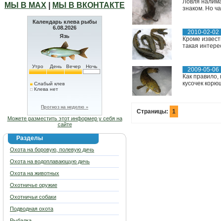
Ловля налима
МЫ В МАХ
|
МЫ В ВКОНТАКТЕ
знаком. Но ча
Календарь клева рыбы
6.08.2026
2010-02-02
Язь
Кроме извест
такая интере
Утро
День
Вечер
Ночь
2009-05-06
Как правило,
кусочек корюш
Слабый клев
Клева нет
Прогноз на неделю »
Страницы:
1
Можете разместить этот информер у себя на
сайте
Разделы
Охота на боровую, полевую дичь
Охота на водоплавающую дичь
Охота на животных
Охотничье оружие
Охотничьи собаки
Подводная охота
Рыбалка