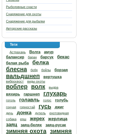
Рыболовные снасти
Снаряжение для охоты
Снаряжение для рыбалки
Авторские рассказы
Теги
Волга
амур
Астрахань
бекас
балансир
барсук
баран
белка
белая рыба
блесна
борзая
бобр
бойлы
вальдшнеп
вертушка
виброхвост
виды охоты
воблер
волк
выдра
глухарь
вяхирь
гаршнеп
голавль
голубь
гоголь
голос
гусь
джиг
гончая
горностай
донка
дичь
дупель
енотовидная
жерех
жерлица
собака
ерш
заяц
заяц-беляк
заяц-русак
зимняя охота
зимняя