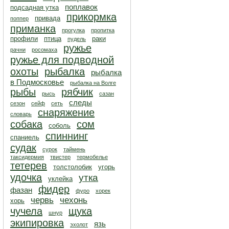
поплавок
подсадная утка
прикормка
привада
поппер
приманка
прогулка
пропитка
профили
птица
раки
пудель
ружье
рачни
росомаха
ружье для подводной
охоты
рыбалка
рыбалка
в Подмосковье
рыбалка на Волге
рыбы
рябчик
рысь
сазан
следы
сезон
сейф
сеть
снаряжение
словарь
собака
сом
соболь
спиннинг
спаниель
судак
сурок
таймень
таксидермия
твистер
термобелье
тетерев
толстолобик
угорь
удочка
утка
уклейка
фидер
фазан
фуро
хорек
червь
чехонь
хорь
чучела
щука
шнур
экипировка
язь
эхолот