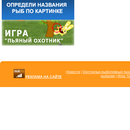
Новости
|
Охотничье-рыболовные ба
рыбалке
|
Игра "О
РЕКЛАМА НА САЙТЕ