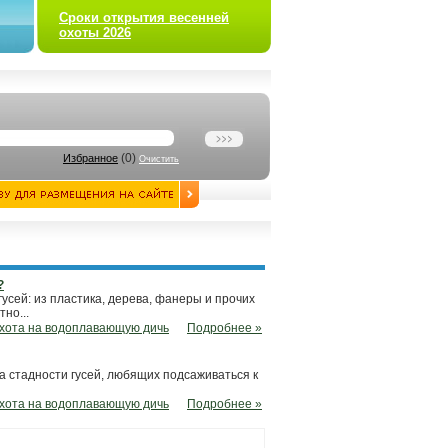
Сроки открытия весенней
охоты 2026
(
0
)
Избранное
Очистить
?
усей: из пластика, дерева, фанеры и прочих
но...
хота на водоплавающую дичь
Подробнее »
на стадности гусей, любящих подсаживаться к
хота на водоплавающую дичь
Подробнее »