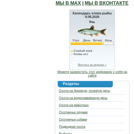
МЫ В МАХ
|
МЫ В ВКОНТАКТЕ
Календарь клева рыбы
9.08.2026
Язь
Утро
День
Вечер
Ночь
Слабый клев
Клева нет
Прогноз на неделю »
Можете разместить этот информер у себя на
сайте
Разделы
Охота на боровую, полевую дичь
Охота на водоплавающую дичь
Охота на животных
Охотничье оружие
Охотничьи собаки
Подводная охота
Рыбалка