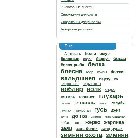
Рыболовные снасти
Снаряжение для охоты
Снаряжение для рыбалки
Авторские рассказы
Теги
Волга
амур
Астрахань
бекас
балансир
барсук
баран
белка
белая рыба
блесна
борзая
бобр
бойлы
вальдшнеп
вертушка
виброхвост
виды охоты
воблер
волк
выдра
глухарь
вяхирь
гаршнеп
голавль
голубь
гоголь
голос
гусь
джиг
гончая
горностай
донка
дичь
дупель
енотовидная
жерех
жерлица
собака
ерш
заяц
заяц-беляк
заяц-русак
зимняя охота
зимняя