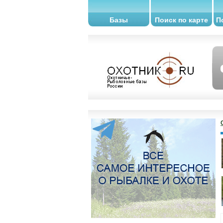
Базы
Поиск по карте
П