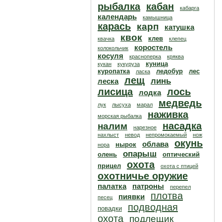
рыбалка
кабан
кабарга
календарь
камышница
карась
карп
катушка
квок
клев
квачка
клепец
коростель
колокольчик
косуля
красноперка
кряква
куница
кукан
кукуруза
куропатка
ледобур
лес
ласка
лещ
линь
леска
лисица
лось
лодка
медведь
лук
лысуха
марал
наживка
морская рыбалка
насадка
налим
нарезное
нахлыст
невод
непромокаемый
нож
окунь
облава
нырок
нора
опарыш
олень
оптический
охота
прицел
охота с птицей
охотничье оружие
палатка
патроны
перепел
плотва
пиявки
песец
подводная
повадки
охота
подлещик