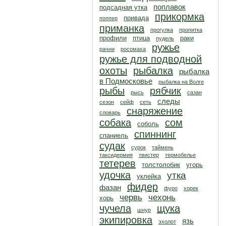
поплавок
подсадная утка
прикормка
привада
поппер
приманка
прогулка
пропитка
профили
птица
раки
пудель
ружье
рачни
росомаха
ружье для подводной
охоты
рыбалка
рыбалка
в Подмосковье
рыбалка на Волге
рыбы
рябчик
рысь
сазан
следы
сезон
сейф
сеть
снаряжение
словарь
собака
сом
соболь
спиннинг
спаниель
судак
сурок
таймень
таксидермия
твистер
термобелье
тетерев
толстолобик
угорь
удочка
утка
уклейка
фидер
фазан
фуро
хорек
червь
чехонь
хорь
чучела
щука
шнур
экипировка
язь
эхолот