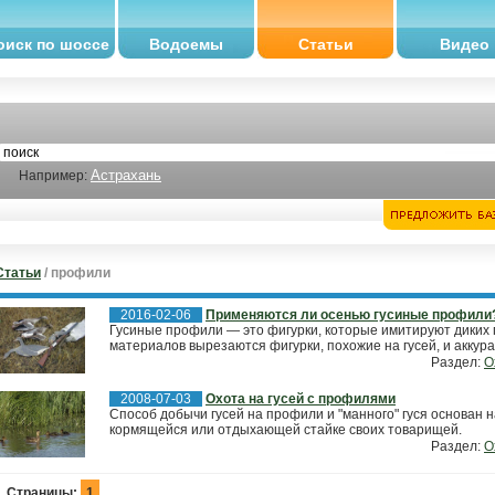
оиск по шоссе
Водоемы
Статьи
Видео
Астрахань
Например:
Статьи
/ профили
2016-02-06
Применяются ли осенью гусиные профили
Гусиные профили — это фигурки, которые имитируют диких г
материалов вырезаются фигурки, похожие на гусей, и аккурат
Раздел:
О
2008-07-03
Охота на гусей с профилями
Способ добычи гусей на профили и "манного" гуся основан 
кормящейся или отдыхающей стайке своих товарищей.
Раздел:
О
Страницы:
1