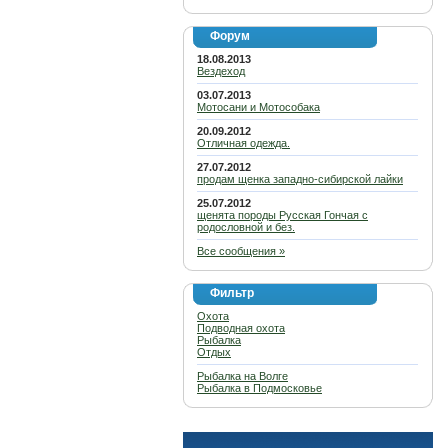
Форум
18.08.2013
Вездеход
03.07.2013
Мотосани и Мотособака
20.09.2012
Отличная одежда.
27.07.2012
продам щенка западно-сибирской лайки
25.07.2012
щенята породы Русская Гончая с
родословной и без.
Все сообщения »
Фильтр
Охота
Подводная охота
Рыбалка
Отдых
Рыбалка на Волге
Рыбалка в Подмосковье