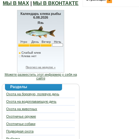
МЫ В МАХ
|
МЫ В ВКОНТАКТЕ
Календарь клева рыбы
6.08.2026
Язь
Утро
День
Вечер
Ночь
Слабый клев
Клева нет
Прогноз на неделю »
Можете разместить этот информер у себя на
сайте
Разделы
Охота на боровую, полевую дичь
Охота на водоплавающую дичь
Охота на животных
Охотничье оружие
Охотничьи собаки
Подводная охота
Рыбалка