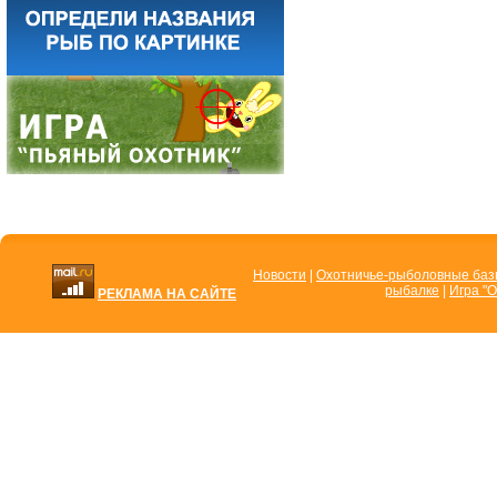
Новости
|
Охотничье-рыболовные ба
рыбалке
|
Игра "О
РЕКЛАМА НА САЙТЕ