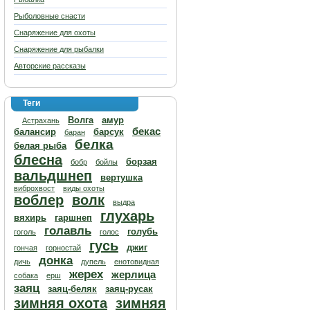
Рыболовные снасти
Снаряжение для охоты
Снаряжение для рыбалки
Авторские рассказы
Теги
Волга
амур
Астрахань
бекас
балансир
барсук
баран
белка
белая рыба
блесна
борзая
бобр
бойлы
вальдшнеп
вертушка
виброхвост
виды охоты
воблер
волк
выдра
глухарь
вяхирь
гаршнеп
голавль
голубь
гоголь
голос
гусь
джиг
гончая
горностай
донка
дичь
дупель
енотовидная
жерех
жерлица
собака
ерш
заяц
заяц-беляк
заяц-русак
зимняя охота
зимняя