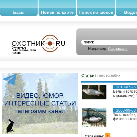
Базы
Поиск по карте
Поиск по шоссе
Водо
Астрахань
Например:
Статьи
/ толстолобик
2013-07-26
Белый толсто
карасиками). 
2008-09-08
Толстолобик,
фитопланкто
Страницы:
1