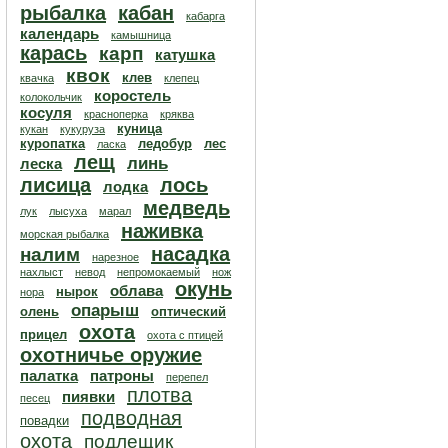
рыбалка
кабан
кабарга
календарь
камышница
карась
карп
катушка
квок
клев
квачка
клепец
коростель
колокольчик
косуля
красноперка
кряква
куница
кукан
кукуруза
куропатка
ледобур
лес
ласка
лещ
линь
леска
лисица
лось
лодка
медведь
лук
лысуха
марал
наживка
морская рыбалка
насадка
налим
нарезное
нахлыст
невод
непромокаемый
нож
окунь
облава
нырок
нора
опарыш
олень
оптический
охота
прицел
охота с птицей
охотничье оружие
палатка
патроны
перепел
плотва
пиявки
песец
подводная
повадки
охота
подлещик