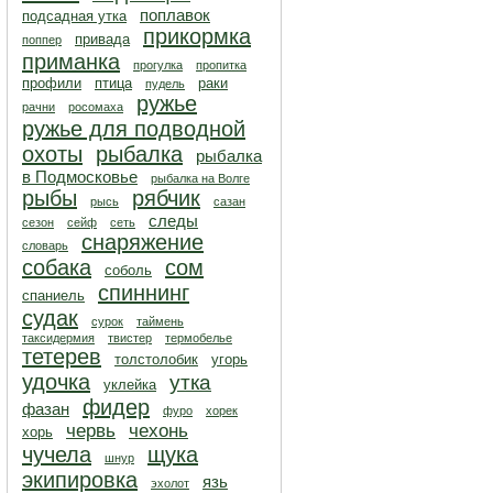
поплавок
подсадная утка
прикормка
привада
поппер
приманка
прогулка
пропитка
профили
птица
раки
пудель
ружье
рачни
росомаха
ружье для подводной
охоты
рыбалка
рыбалка
в Подмосковье
рыбалка на Волге
рыбы
рябчик
рысь
сазан
следы
сезон
сейф
сеть
снаряжение
словарь
собака
сом
соболь
спиннинг
спаниель
судак
сурок
таймень
таксидермия
твистер
термобелье
тетерев
толстолобик
угорь
удочка
утка
уклейка
фидер
фазан
фуро
хорек
червь
чехонь
хорь
чучела
щука
шнур
экипировка
язь
эхолот