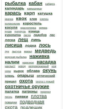
рыбалка
кабан
кабарга
календарь
камышница
карась
карп
катушка
квок
клев
квачка
клепец
коростель
колокольчик
косуля
красноперка
кряква
куница
кукан
кукуруза
куропатка
ледобур
лес
ласка
лещ
линь
леска
лисица
лось
лодка
медведь
лук
лысуха
марал
наживка
морская рыбалка
насадка
налим
нарезное
нахлыст
невод
непромокаемый
нож
окунь
облава
нырок
нора
опарыш
олень
оптический
охота
прицел
охота с птицей
охотничье оружие
палатка
патроны
перепел
плотва
пиявки
песец
подводная
повадки
охота
подлещик