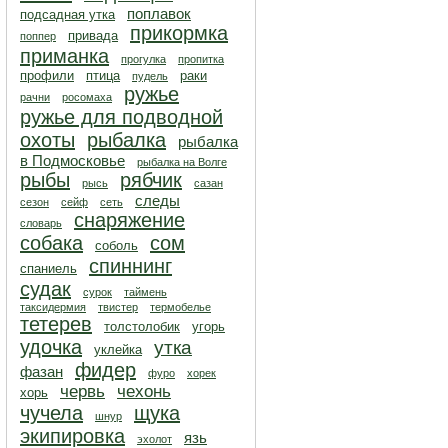
поплавок
подсадная утка
прикормка
привада
поппер
приманка
прогулка
пропитка
профили
птица
раки
пудель
ружье
рачни
росомаха
ружье для подводной
охоты
рыбалка
рыбалка
в Подмосковье
рыбалка на Волге
рыбы
рябчик
рысь
сазан
следы
сезон
сейф
сеть
снаряжение
словарь
собака
сом
соболь
спиннинг
спаниель
судак
сурок
таймень
таксидермия
твистер
термобелье
тетерев
толстолобик
угорь
удочка
утка
уклейка
фидер
фазан
фуро
хорек
червь
чехонь
хорь
чучела
щука
шнур
экипировка
язь
эхолот