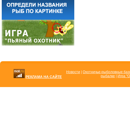
Новости
|
Охотничье-рыболовные ба
рыбалке
|
Игра "О
РЕКЛАМА НА САЙТЕ