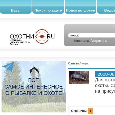
Базы
Поиск по карте
Поиск по шоссе
Водо
Астрахань
Например:
Статьи
/ нора
2008-08
Для охот
охоты. С
на прису
Страницы:
1