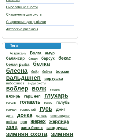
Рыболовные снасти
Снаряжение для охоты
Снаряжение для рыбалки
Авторские рассказы
Теги
Волга
амур
Астрахань
бекас
балансир
барсук
баран
белка
белая рыба
блесна
борзая
бобр
бойлы
вальдшнеп
вертушка
виброхвост
виды охоты
воблер
волк
выдра
глухарь
вяхирь
гаршнеп
голавль
голубь
гоголь
голос
гусь
джиг
гончая
горностай
донка
дичь
дупель
енотовидная
жерех
жерлица
собака
ерш
заяц
заяц-беляк
заяц-русак
зимняя охота
зимняя