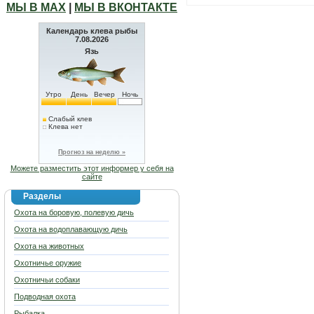
МЫ В МАХ
|
МЫ В ВКОНТАКТЕ
Календарь клева рыбы
7.08.2026
Язь
Утро
День
Вечер
Ночь
Слабый клев
Клева нет
Прогноз на неделю »
Можете разместить этот информер у себя на
сайте
Разделы
Охота на боровую, полевую дичь
Охота на водоплавающую дичь
Охота на животных
Охотничье оружие
Охотничьи собаки
Подводная охота
Рыбалка