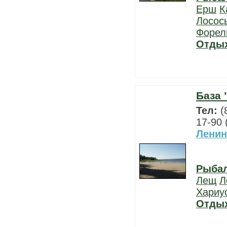
Ерш
К
Лосос
Форел
Отды
База 
Тел:
(
17-90 
Ленин
Рыба
Лещ
Л
Хариу
Отды