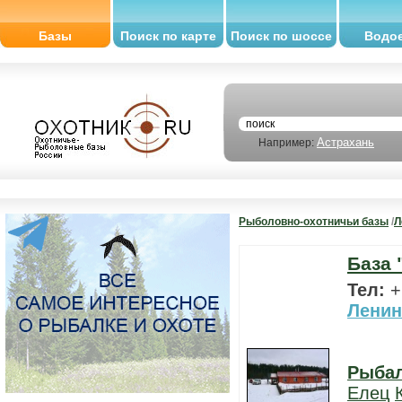
Базы
Поиск по карте
Поиск по шоссе
Водо
Астрахань
Например:
Рыболовно-охотничьи базы
/
Л
База 
Тел:
+
Ленин
Рыба
Елец