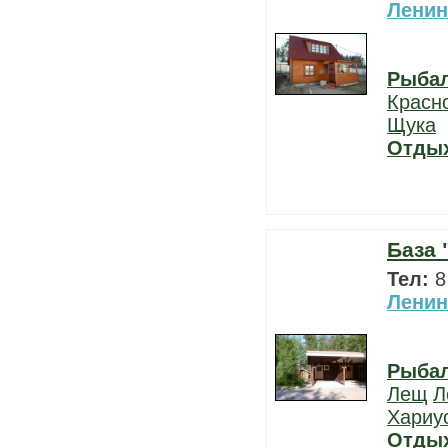
Ленин
Рыба
Красн
Щука
Отды
База 
Тел:
8
Ленин
Рыба
Лещ
Л
Хариу
Отды