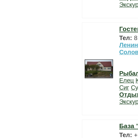
Экску
Госте
Тел:
8
Ленин
Солов
Рыба
Елец
Сиг
Су
Отды
Экску
База 
Тел:
+