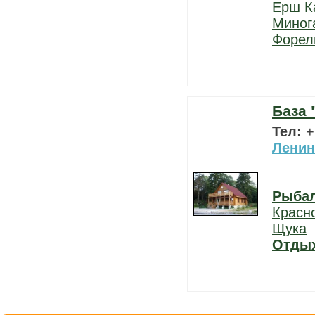
Ерш
К
Миног
Форел
База 
Тел:
+
Ленин
Рыба
Красн
Щука
Отды