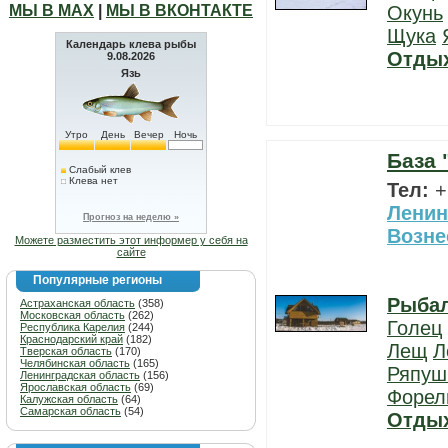
МЫ В МАХ
|
МЫ В ВКОНТАКТЕ
Окунь
Щука
Календарь клева рыбы
Отды
9.08.2026
Язь
Утро
День
Вечер
Ночь
База 
Слабый клев
Клева нет
Тел:
+
Ленин
Прогноз на неделю »
Возне
Можете разместить этот информер у себя на
сайте
Популярные регионы
Рыба
Астраханская область
(358)
Московская область
(262)
Голец
Республика Карелия
(244)
Краснодарский край
(182)
Лещ
Л
Тверская область
(170)
Челябинская область
(165)
Ряпуш
Ленинградская область
(156)
Ярославская область
(69)
Форел
Калужская область
(64)
Самарская область
(54)
Отды