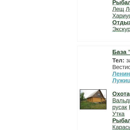
Рыба
Лещ
Л
Хариу
Отды
Экску
База
Тел:
з
Вести
Ленин
Лужи
Охота
Вальд
русак
Утка
Рыба
Карас