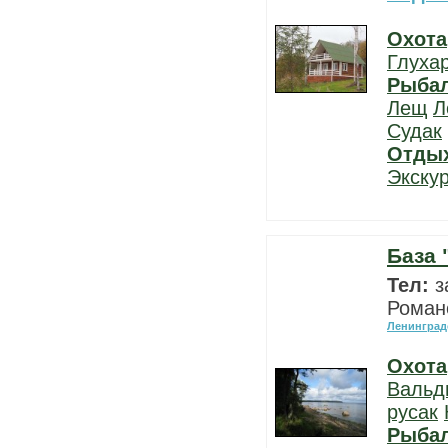
Охота
Глуха
Рыба
Лещ
Л
Судак
Отды
Экску
База 
Тел:
з
Роман
Ленинград
Охота
Вальд
русак
Рыба