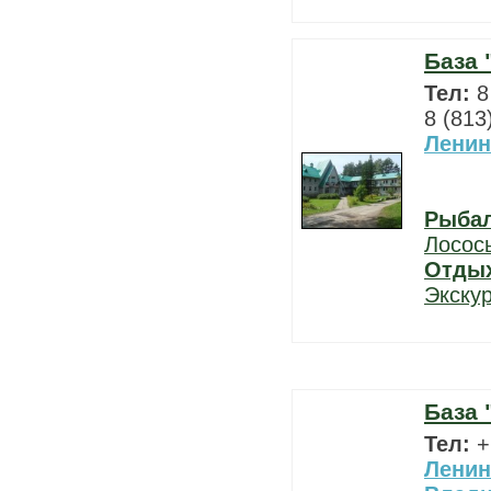
База 
Тел:
8
8 (813
Ленин
Рыба
Лосос
Отды
Экску
База 
Тел:
+
Ленин