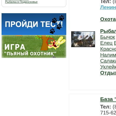
Тел:
(
Рыбалка в Подмосковье
Ленин
Охота
Рыба
Бычок
Елец
Красн
Нали
Салак
Уклей
Отды
База 
Тел:
(
715-62