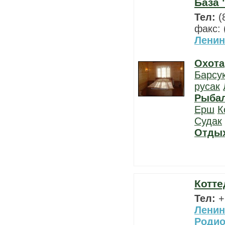
База 
Тел:
(
факс: 
Ленин
Охота
Барсу
русак
Рыба
Ерш
К
Судак
Отды
Котт
Тел:
+
Ленин
Роди