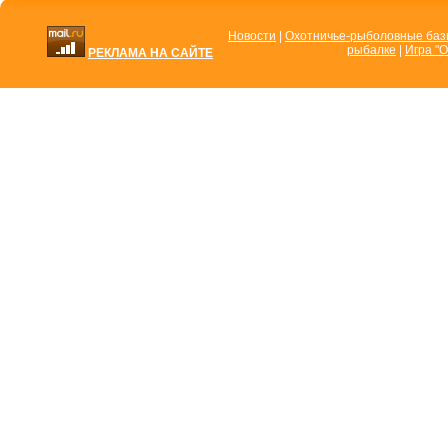
Новости
|
Охотничье-рыболовные ба
рыбалке
|
Игра "О
РЕКЛАМА НА САЙТЕ