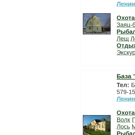
Ленин
Охота
Заяц-
Рыба
Лещ
Л
Отды
Экску
База 
Тел:
Б
579-15
Ленин
Охота
Волк
Г
Лось
Рыба