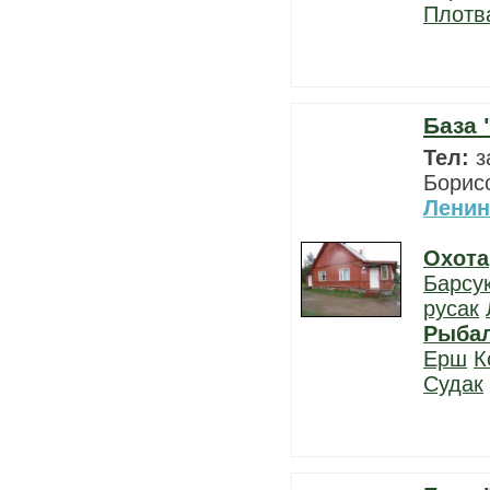
Плотв
База 
Тел:
з
Борисо
Ленин
Охота
Барсу
русак
Рыба
Ерш
К
Судак