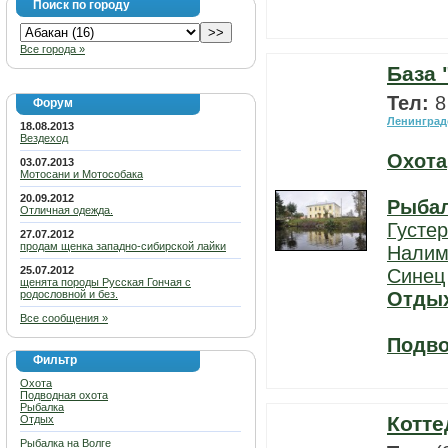
Поиск по городу
Все города »
База 
Тел:
8
Форум
Ленинград
18.08.2013
Вездеход
Охота
03.07.2013
Мотосани и Мотособака
20.09.2012
Рыба
Отличная одежда.
Густе
27.07.2012
продам щенка западно-сибирской лайки
Нали
25.07.2012
Синец
щенята породы Русская Гончая с
родословной и без.
Отды
Все сообщения »
Подво
Фильтр
Охота
Подводная охота
Рыбалка
Котте
Отдых
Рыбалка на Волге