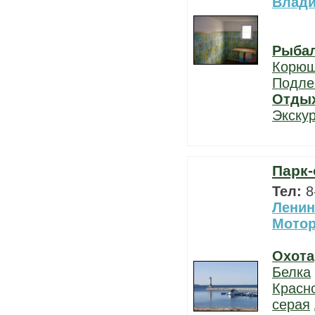
Влад
Рыба
Корюш
Подле
Отды
Экску
Парк-
Тел:
8
Ленин
Мото
Охота
Белка
Красн
серая