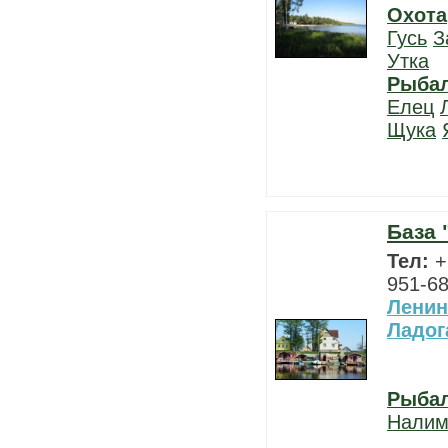
Охота
Гусь
З
Утка
Рыба
Елец
Щука
База 
Тел:
+
951-68
Ленин
Ладог
Рыба
Нали