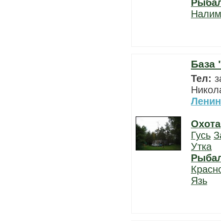
Рыба
Нали
База 
Тел:
з
Никол
Ленин
Охота
Гусь
З
Утка
Рыба
Красн
Язь