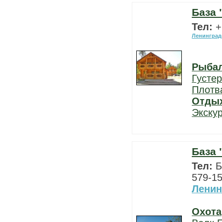
База 
Тел:
+
Ленинград
Рыба
Густе
Плотв
Отды
Экску
База 
Тел:
Б
579-15
Ленин
Охота