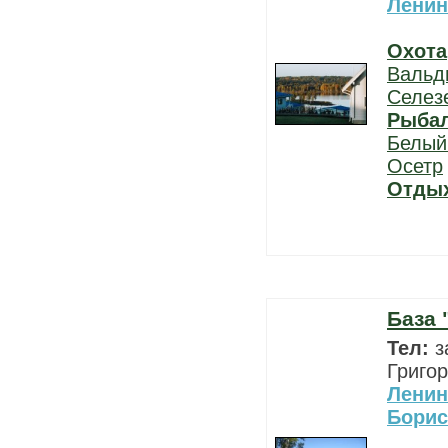
Ленин
Охота
Вальд
Селез
Рыба
Белый
Осетр
Отды
База 
Тел:
з
Григор
Ленин
Борис