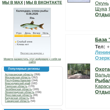
МЫ В МАХ
|
МЫ В ВКОНТАКТЕ
Окунь
Щука
Календарь клева рыбы
Отды
8.08.2026
Язь
Утро
День
Вечер
Ночь
База 
Слабый клев
Клева нет
Тел:
+
Ленин
Прогноз на неделю »
Озерк
Можете разместить этот информер у себя на
сайте
Охота
Популярные регионы
Вальд
Астраханская область
(358)
Московская область
(262)
Рыба
Республика Карелия
(244)
Краснодарский край
(182)
Карас
Тверская область
(170)
Челябинская область
(165)
Отды
Ленинградская область
(156)
Ярославская область
(69)
Калужская область
(64)
Самарская область
(54)