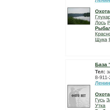
Ленин
Охота
Глуха
Лось
Р
Рыба
Красн
Щука
База 
Тел:
з
8-911-
Ленин
Охота
Гусь
З
Утка