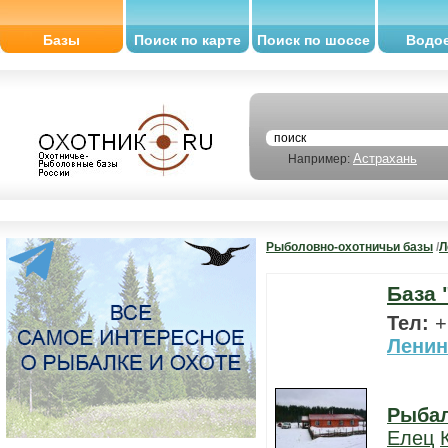
Базы
Поиск по карте
Поиск по шоссе
Водо
Астрахань
Например:
Рыболовно-охотничьи базы
/
Л
База 
Тел:
+
Ленин
Рыба
Елец