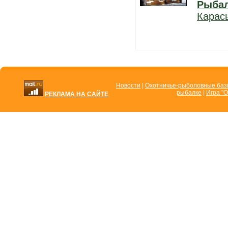
Рыба
Карас
Новости
|
Охотничье-рыболовные ба
рыбалке
|
Игра "О
РЕКЛАМА НА САЙТЕ