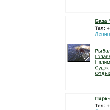
База 
Тел:
+
Ленин
Рыба
Голав
Нали
Судак
Отды
Парк-
Тел:
+