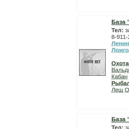
База 
Тел:
з
8-911-
Ленин
Ложго
Охота
Вальд
Кабан
Рыба
Лещ
О
База 
Тел:
з