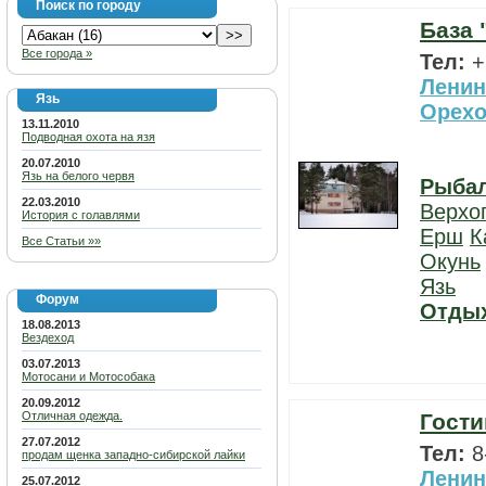
Поиск по городу
База 
Все города »
Тел:
+
Ленин
Язь
Орех
13.11.2010
Подводная охота на язя
20.07.2010
Язь на белого червя
Рыба
22.03.2010
Верхо
История с голавлями
Ерш
К
Все Статьи »»
Окунь
Язь
Форум
Отды
18.08.2013
Вездеход
03.07.2013
Мотосани и Мотособака
20.09.2012
Отличная одежда.
Гости
27.07.2012
Тел:
8
продам щенка западно-сибирской лайки
Ленин
25.07.2012