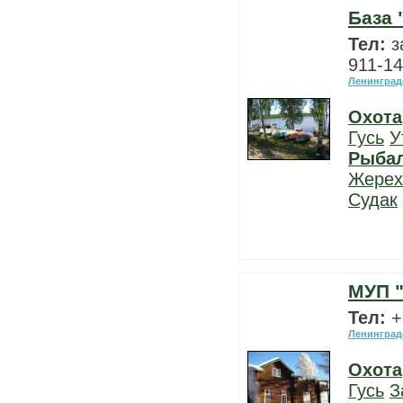
База
Тел:
з
911-14
Ленинград
Охота
Гусь
У
Рыба
Жерех
Судак
МУП 
Тел:
+
Ленинград
Охота
Гусь
З