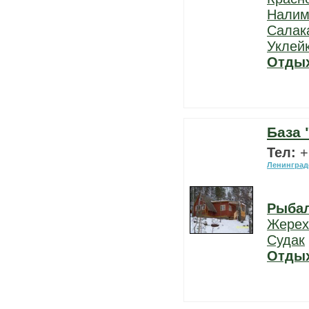
Нали
Салак
Уклей
Отды
База
Тел:
+
Ленинград
Рыба
Жерех
Судак
Отды