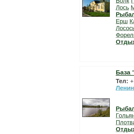
Волк
Г
Лось
Рыба
Ерш
К
Лосос
Форел
Отды
База 
Тел:
+
Ленин
Рыба
Голья
Плотв
Отды