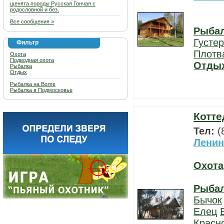
щенята породы Русская Гончая с
родословной и без.
Все сообщения »
Рыба
Густе
Фильтр
Плотв
Охота
Подводная охота
Отды
Рыбалка
Отдых
Рыбалка на Волге
Рыбалка в Подмосковье
Котте
Тел:
(
Ленин
Охота
Рыба
Бычок
Елец
Красн