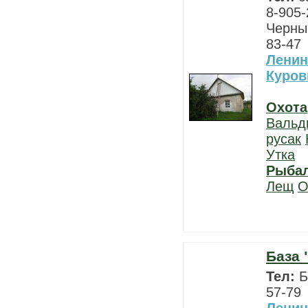
8-905-
Черны
83-47
Ленин
Куро
Охота
Вальд
русак
Утка
Рыба
Лещ
О
База 
Тел:
Б
57-79