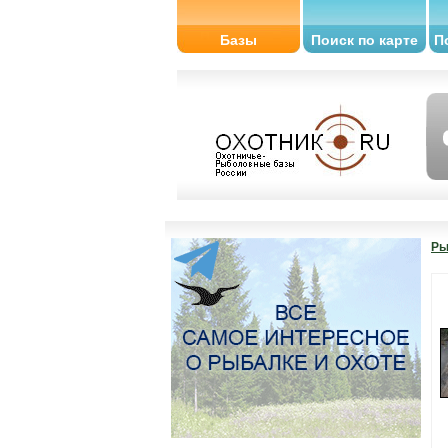
Базы
Поиск по карте
П
Ры