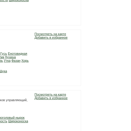
вость
Широконоска
Посмотреть на карте
Добавить в избранное
Гусь
Енотовидная
лик
Куница
зь
Утка
Фазан
Хорь
Щука
Посмотреть на карте
Добавить в избранное
 Яков управляющий,
ноголовый нырок
ость
Широконоска