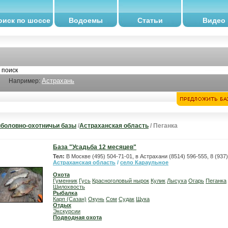
оиск по шоссе
Водоемы
Статьи
Видео
Астрахань
Например:
боловно-охотничьи базы
/
Астраханская область
/ Пеганка
База "Усадьба 12 месяцев"
Тел:
В Москве (495) 504-71-01, в Астрахани (8514) 596-555, 8 (937
Астраханская область
/
село Караульное
Охота
Гуменник
Гусь
Красноголовый нырок
Кулик
Лысуха
Огарь
Пеганка
Шилохвость
Рыбалка
Карп (Сазан)
Окунь
Сом
Судак
Щука
Отдых
Экскурсии
Подводная охота