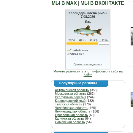
МЫ В МАХ
|
МЫ В ВКОНТАКТЕ
Календарь клева рыбы
7.08.2026
Язь
Утро
День
Вечер
Ночь
Слабый клев
Клева нет
Прогноз на неделю »
Можете разместить этот информер у себя на
сайте
Популярные регионы
Астраханская область
(358)
Московская область
(262)
Республика Карелия
(244)
Краснодарский край
(182)
Тверская область
(170)
Челябинская область
(165)
Ленинградская область
(156)
Ярославская область
(69)
Калужская область
(64)
Самарская область
(54)