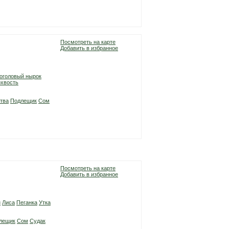
Посмотреть на карте
Добавить в избранное
оголовый нырок
хвость
тва
Подлещик
Сом
Посмотреть на карте
Добавить в избранное
н
Лиса
Пеганка
Утка
лещик
Сом
Судак