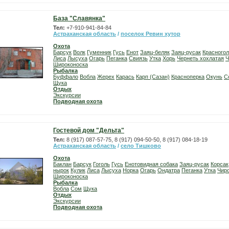
База "Славянка"
Тел:
+7-910-941-84-84
Астраханская область
/
поселок Ревин хутор
Охота
Барсук
Волк
Гуменник
Гусь
Енот
Заяц-беляк
Заяц-русак
Красного
Лиса
Лысуха
Огарь
Пеганка
Свиязь
Утка
Хорь
Чернеть хохлатая
Ч
Широконоска
Рыбалка
Буффало
Вобла
Жерех
Карась
Карп (Сазан)
Красноперка
Окунь
С
Щука
Отдых
Экскурсии
Подводная охота
Гостевой дом "Дельта"
Тел:
8 (917) 087-57-75, 8 (917) 094-50-50, 8 (917) 084-18-19
Астраханская область
/
село Тишково
Охота
Баклан
Барсук
Гоголь
Гусь
Енотовидная собака
Заяц-русак
Корсак
нырок
Кулик
Лиса
Лысуха
Норка
Огарь
Ондатра
Пеганка
Утка
Чир
Широконоска
Рыбалка
Вобла
Сом
Щука
Отдых
Экскурсии
Подводная охота