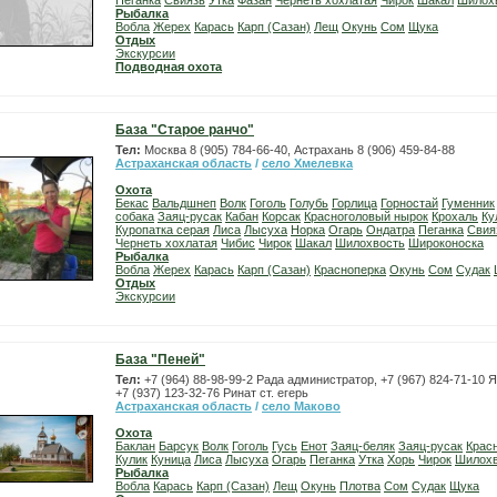
Пеганка
Свиязь
Утка
Фазан
Чернеть хохлатая
Чирок
Шакал
Шилох
Рыбалка
Вобла
Жерех
Карась
Карп (Сазан)
Лещ
Окунь
Сом
Щука
Отдых
Экскурсии
Подводная охота
База "Старое ранчо"
Тел:
Москва 8 (905) 784-66-40, Астрахань 8 (906) 459-84-88
Астраханская область
/
село Хмелевка
Охота
Бекас
Вальдшнеп
Волк
Гоголь
Голубь
Горлица
Горностай
Гуменник
собака
Заяц-русак
Кабан
Корсак
Красноголовый нырок
Крохаль
Ку
Куропатка серая
Лиса
Лысуха
Норка
Огарь
Ондатра
Пеганка
Свия
Чернеть хохлатая
Чибис
Чирок
Шакал
Шилохвость
Широконоска
Рыбалка
Вобла
Жерех
Карась
Карп (Сазан)
Красноперка
Окунь
Сом
Судак
Отдых
Экскурсии
База "Пеней"
Тел:
+7 (964) 88-98-99-2 Рада администратор, +7 (967) 824-71-10
+7 (937) 123-32-76 Ринат ст. егерь
Астраханская область
/
село Маково
Охота
Баклан
Барсук
Волк
Гоголь
Гусь
Енот
Заяц-беляк
Заяц-русак
Крас
Кулик
Куница
Лиса
Лысуха
Огарь
Пеганка
Утка
Хорь
Чирок
Шилохв
Рыбалка
Вобла
Карась
Карп (Сазан)
Лещ
Окунь
Плотва
Сом
Судак
Щука