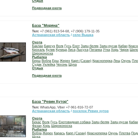
Отдых
Подводная охота
База "Моряна"
Тел:
+7 (961) 813-54-68, +7 (906) 179-11-35
Астраханская область
/
село Вышка
Охота
Баклан
Барсук
Волк
Гусь
Енот
Заяц-беляк
Заяц-русак
Кабан
Красн
Крохаль
Кулик
Куница
Лиса
Лысуха
Пеганка
Утка
Хорь
Чирок
Шило
Широконоска
Рыбалка
Берш
Вобла
Ерш
Жерех
Карп (Сазан)
Красноперка
Лещ
Окунь
Пло
Судак
Уклейка
Чехонь
Щука
Отдых
Подводная охота
База "Ревин Хутор"
Тел:
WhatsApp, Viber +7-961-816-72-07
Астраханская область
/
поселок Ревин хутор
Охота
Бекас
Волк
Гусь
Енотовидная собака
Заяц-беляк
Заяц-русак
Каба
Фазан
Хорь
Широконоска
Рыбалка
Вобла
Жерех
Карась
Карп (Сазан)
Красноперка
Окунь
Плотва
Под
Щука