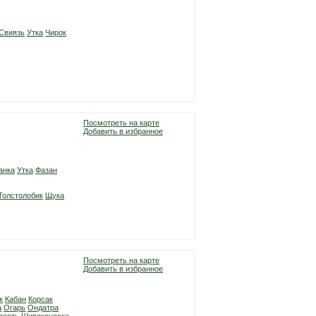
Свиязь
Утка
Чирок
Посмотреть на карте
Добавить в избранное
анка
Утка
Фазан
Толстолобик
Щука
Посмотреть на карте
Добавить в избранное
к
Кабан
Корсак
а
Огарь
Ондатра