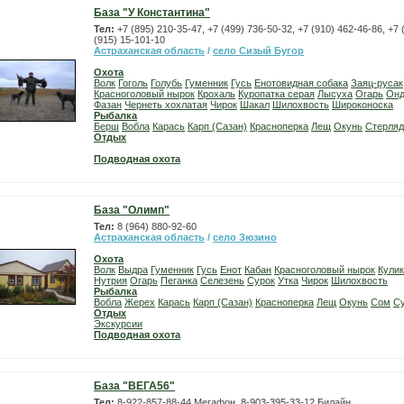
База "У Константина"
Тел:
+7 (895) 210-35-47, +7 (499) 736-50-32, +7 (910) 462-46-86, +7 
(915) 15-101-10
Астраханская область
/
село Сизый Бугор
Охота
Волк
Гоголь
Голубь
Гуменник
Гусь
Енотовидная собака
Заяц-русак
Красноголовый нырок
Крохаль
Куропатка серая
Лысуха
Огарь
Онд
Фазан
Чернеть хохлатая
Чирок
Шакал
Шилохвость
Широконоска
Рыбалка
Берш
Вобла
Карась
Карп (Сазан)
Красноперка
Лещ
Окунь
Стерляд
Отдых
Подводная охота
База "Олимп"
Тел:
8 (964) 880-92-60
Астраханская область
/
село Зюзино
Охота
Волк
Выдра
Гуменник
Гусь
Енот
Кабан
Красноголовый нырок
Кулик
Нутрия
Огарь
Пеганка
Селезень
Сурок
Утка
Чирок
Шилохвость
Рыбалка
Вобла
Жерех
Карась
Карп (Сазан)
Красноперка
Лещ
Окунь
Сом
С
Отдых
Экскурсии
Подводная охота
База "ВЕГА56"
Тел:
8-922-857-88-44 Мегафон, 8-903-395-33-12 Билайн