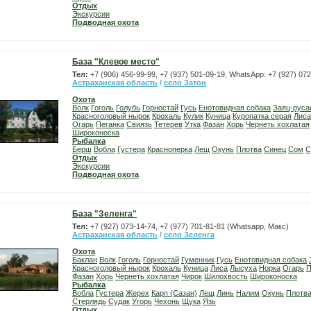
Отдых
Экскурсии
Подводная охота
База "Клевое место"
Тел:
+7 (906) 456-99-99, +7 (937) 501-09-19, WhatsApp: +7 (927) 07
Астраханская область
/
село Затон
Охота
Волк
Гоголь
Голубь
Горностай
Гусь
Енотовидная собака
Заяц-руса
Красноголовый нырок
Крохаль
Кулик
Куница
Куропатка серая
Лиса
Огарь
Пеганка
Свиязь
Тетерев
Утка
Фазан
Хорь
Чернеть хохлатая
Широконоска
Рыбалка
Берш
Вобла
Густера
Красноперка
Лещ
Окунь
Плотва
Синец
Сом
С
Отдых
Экскурсии
Подводная охота
База "Зеленга"
Тел:
+7 (927) 073-14-74, +7 (977) 701-81-81 (Whatsapp, Макс)
Астраханская область
/
село Зеленга
Охота
Баклан
Волк
Гоголь
Горностай
Гуменник
Гусь
Енотовидная собака
Красноголовый нырок
Крохаль
Куница
Лиса
Лысуха
Норка
Огарь
П
Фазан
Хорь
Чернеть хохлатая
Чирок
Шилохвость
Широконоска
Рыбалка
Вобла
Густера
Жерех
Карп (Сазан)
Лещ
Линь
Налим
Окунь
Плотв
Стерлядь
Судак
Угорь
Чехонь
Щука
Язь
Отдых