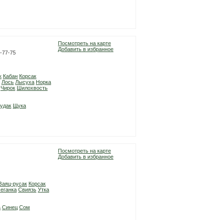
Посмотреть на карте
Добавить в избранное
2-77-75
к
Кабан
Корсак
Лось
Лысуха
Норка
Чирок
Шилохвость
удак
Щука
Посмотреть на карте
Добавить в избранное
Заяц-русак
Корсак
еганка
Свиязь
Утка
а
Синец
Сом