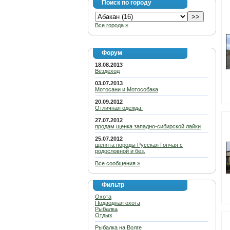
Поиск по городу
Все города »
Форум
18.08.2013
Вездеход
03.07.2013
Мотосани и Мотособака
20.09.2012
Отличная одежда.
27.07.2012
продам щенка западно-сибирской лайки
25.07.2012
щенята породы Русская Гончая с
родословной и без.
Все сообщения »
Фильтр
Охота
Подводная охота
Рыбалка
Отдых
Рыбалка на Волге