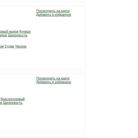
Посмотреть на карте
Добавить в избранное
ловый нырок
Куница
ирок
Шилохвость
ом
Судак
Чехонь
Посмотреть на карте
Добавить в избранное
Красноголовый
ок
Шилохвость