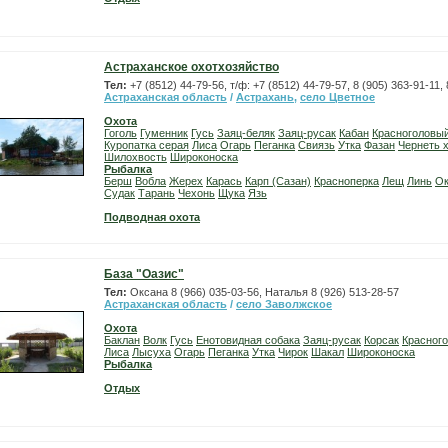
Астраханское охотхозяйство
Тел:
+7 (8512) 44-79-56, т/ф: +7 (8512) 44-79-57, 8 (905) 363-91-11,
Астраханская область
/
Астрахань
,
село Цветное
Охота
Гоголь
Гуменник
Гусь
Заяц-беляк
Заяц-русак
Кабан
Красноголовы
Куропатка серая
Лиса
Огарь
Пеганка
Свиязь
Утка
Фазан
Чернеть 
Шилохвость
Широконоска
Рыбалка
Берш
Вобла
Жерех
Карась
Карп (Сазан)
Красноперка
Лещ
Линь
Ок
Судак
Тарань
Чехонь
Щука
Язь
Подводная охота
База "Оазис"
Тел:
Оксана 8 (966) 035-03-56, Наталья 8 (926) 513-28-57
Астраханская область
/
село Заволжское
Охота
Баклан
Волк
Гусь
Енотовидная собака
Заяц-русак
Корсак
Красног
Лиса
Лысуха
Огарь
Пеганка
Утка
Чирок
Шакал
Широконоска
Рыбалка
Отдых