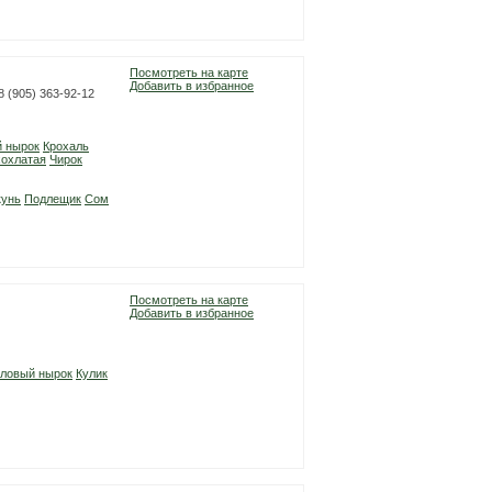
Посмотреть на карте
Добавить в избранное
 8 (905) 363-92-12
й нырок
Крохаль
хохлатая
Чирок
унь
Подлещик
Сом
Посмотреть на карте
Добавить в избранное
оловый нырок
Кулик