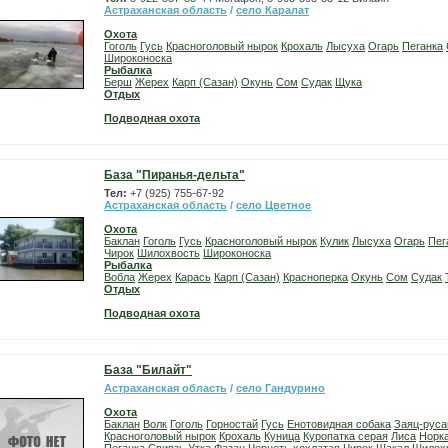
Астраханская область
/
село Каралат
Охота
Гоголь
Гусь
Красноголовый нырок
Крохаль
Лысуха
Огарь
Пеганка
Широконоска
Рыбалка
Берш
Жерех
Карп (Сазан)
Окунь
Сом
Судак
Щука
Отдых
Подводная охота
База "Пиранья-дельта"
Тел:
+7 (925) 755-67-92
Астраханская область
/
село Цветное
Охота
Баклан
Гоголь
Гусь
Красноголовый нырок
Кулик
Лысуха
Огарь
Пег
Чирок
Шилохвость
Широконоска
Рыбалка
Вобла
Жерех
Карась
Карп (Сазан)
Красноперка
Окунь
Сом
Судак
Отдых
Подводная охота
База "Билайт"
Астраханская область
/
село Гандурино
Охота
Баклан
Волк
Гоголь
Горностай
Гусь
Енотовидная собака
Заяц-руса
Красноголовый нырок
Крохаль
Куница
Куропатка серая
Лиса
Норк