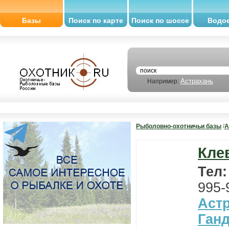
Базы
Поиск по карте
Поиск по шоссе
Водо
Астрахань
Например:
Рыболовно-охотничьи базы
/
А
Кле
Тел
995-
Астр
Ган