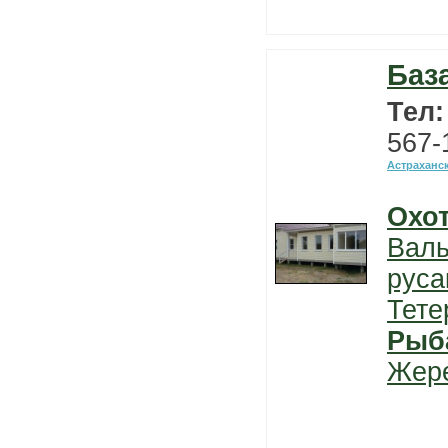
Баз
Тел
567-
Астраханс
Охо
Вал
руса
Тете
Рыб
Жер