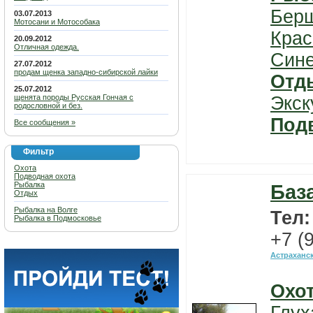
Бер
03.07.2013
Мотосани и Мотособака
Крас
20.09.2012
Отличная одежда.
Син
27.07.2012
продам щенка западно-сибирской лайки
Отд
25.07.2012
щенята породы Русская Гончая с
Экск
родословной и без.
Под
Все сообщения »
Фильтр
Охота
Подводная охота
Рыбалка
Баз
Отдых
Рыбалка на Волге
Тел
Рыбалка в Подмосковье
+7 (
Астраханс
Охо