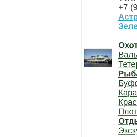
+7 (
Астр
Зеле
Охо
Вал
Тете
Рыб
Буф
Кара
Крас
Плот
Отд
Экск