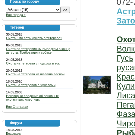
072-
Поиск по городу
Астр
Все города »
Зат
Тетерев
30.05.2018
Охо
Охота. Что есть кушать в тетереве?
05.08.2015
Волк
Охота по тетеревиным выводкам в конце
августа. Требования к собаке
Гусь
24.05.2013
Охота на тетерева с подхода в ток
руса
20.04.2013
Охота на тетерева из шалаша весной
Крас
18.08.2010
Кули
Охота на тетеревов с чучелами
14.05.2008
Лис
Некоторые сведения об основных
охотничьих животных
Пега
Все Статьи »»
Фаз
Чиро
Форум
18.08.2013
Рыб
Вездеход