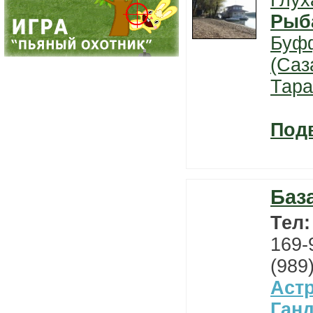
Глух
Рыб
Буф
(Саз
Тара
Под
Баз
Тел
169-
(989
Астр
Ган