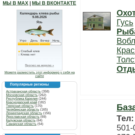
МЫ В МАХ
|
МЫ В ВКОНТАКТЕ
Охо
Календарь клева рыбы
9.08.2026
Гусь
Язь
Рыб
Воб
Утро
День
Вечер
Ночь
Крас
Слабый клев
Клева нет
Толс
Прогноз на неделю »
Отд
Можете разместить этот информер у себя на
сайте
Популярные регионы
Астраханская область
(358)
Московская область
(262)
Республика Карелия
(244)
Краснодарский край
(182)
Баз
Тверская область
(170)
Челябинская область
(165)
Ленинградская область
(156)
Тел
Ярославская область
(69)
Калужская область
(64)
Самарская область
(54)
501-