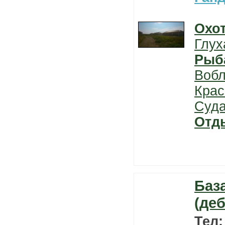
Охо
Глух
Рыб
Воб
Крас
Суда
Отд
Баз
(де
Тел