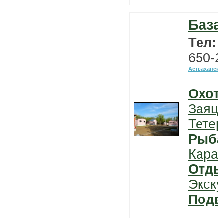
Баз
Тел
650-
Астраханс
Охо
Заяц
Тете
Рыб
Кара
Отд
Экск
Под