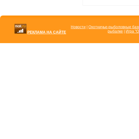
Новости
|
Охотничье-рыболовные ба
рыбалке
|
Игра "О
РЕКЛАМА НА САЙТЕ