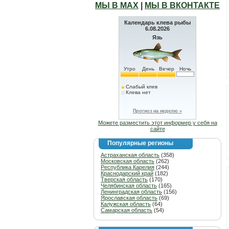
МЫ В МАХ
|
МЫ В ВКОНТАКТЕ
Календарь клева рыбы
6.08.2026
Язь
Утро
День
Вечер
Ночь
Слабый клев
Клева нет
Прогноз на неделю »
Можете разместить этот информер у себя на
сайте
Популярные регионы
Астраханская область
(358)
Московская область
(262)
Республика Карелия
(244)
Краснодарский край
(182)
Тверская область
(170)
Челябинская область
(165)
Ленинградская область
(156)
Ярославская область
(69)
Калужская область
(64)
Самарская область
(54)