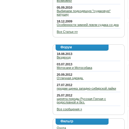
возможно!
05.09.2010
Выбираем подходящую "судаковую"
катушку
18.12.2009
Особенности зимней ловли судака со дна
Все Статьи »»
Форум
18.08.2013
Вездеход
03.07.2013
Мотосани и Мотособака
20.09.2012
Отличная одежда.
27.07.2012
продам щенка западно-сибирской лайки
25.07.2012
щенята породы Русская Гончая с
родословной и без.
Все сообщения »
Фильтр
Охота