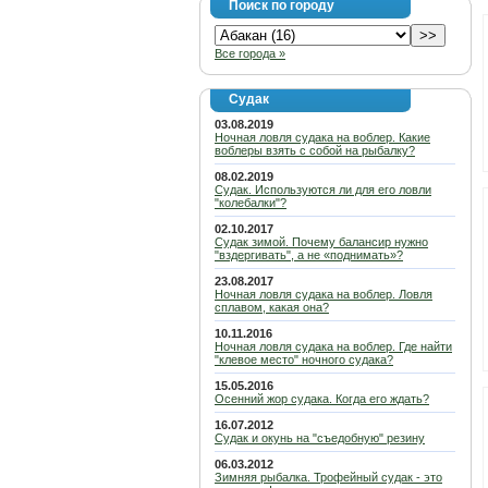
Поиск по городу
Все города »
Судак
03.08.2019
Ночная ловля судака на воблер. Какие
воблеры взять с собой на рыбалку?
08.02.2019
Судак. Используются ли для его ловли
"колебалки"?
02.10.2017
Судак зимой. Почему балансир нужно
"вздергивать", а не «поднимать»?
23.08.2017
Ночная ловля судака на воблер. Ловля
сплавом, какая она?
10.11.2016
Ночная ловля судака на воблер. Где найти
"клевое место" ночного судака?
15.05.2016
Осенний жор судака. Когда его ждать?
16.07.2012
Судак и окунь на "съедобную" резину
06.03.2012
Зимняя рыбалка. Трофейный судак - это