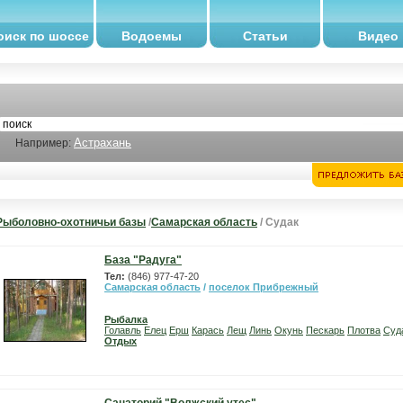
оиск по шоссе
Водоемы
Статьи
Видео
Астрахань
Например:
Рыболовно-охотничьи базы
/
Самарская область
/ Судак
База "Радуга"
Тел:
(846) 977-47-20
Самарская область
/
поселок Прибрежный
Рыбалка
Голавль
Елец
Ерш
Карась
Лещ
Линь
Окунь
Пескарь
Плотва
Суд
Отдых