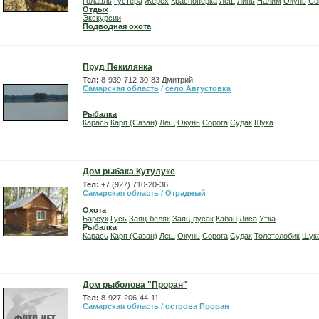
Голавль
Густера
Жерех
Красноперка
Лещ
Линь
Налим
Окунь
Со
Отдых
Экскурсии
Подводная охота
Пруд Пекилянка
Тел:
8-939-712-30-83 Дмитрий
Самарская область
/
село Августовка
Рыбалка
Карась
Карп (Сазан)
Лещ
Окунь
Сорога
Судак
Щука
Дом рыбака Кутулуке
Тел:
+7 (927) 710-20-36
Самарская область
/
Отрадный
Охота
Барсук
Гусь
Заяц-беляк
Заяц-русак
Кабан
Лиса
Утка
Рыбалка
Карась
Карп (Сазан)
Лещ
Окунь
Сорога
Судак
Толстолобик
Щук
Дом рыболова "Проран"
Тел:
8-927-206-44-11
Самарская область
/
острова Проран