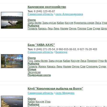
Кануевское охотхозяйство
Тел:
8 (846) 123-45-67
Самарская область
/
село Александровка
Охота
Заяц-беляк
Заяц-русак
Кабан
Косуля
Куропатка серая
Лиса
Утк
Рыбалка
Голавль
Карась
Лещ
Линь
Налим
Окунь
Плотва
Сом
Судак
Щук
База "АКВА-ХАУС"
Тел:
8 (846) 271-25-54, 8-960-815-06-63, 8-927-76-28-403
Самарская область
/
Безенчук
Охота
Гусь
Заяц-беляк
Заяц-русак
Кабан
Косуля
Лиса
Перепел
Утка
Ф
Рыбалка
Голавль
Жерех
Карась
Линь
Налим
Окунь
Сом
Стерлядь
Судак
Отдых
Экскурсии
Подводная охота
Клуб "Королевская рыбалка на Волге"
Самарская область
/
село Мордово
Охота
Кабан
Косуля
Утка
Рыбалка