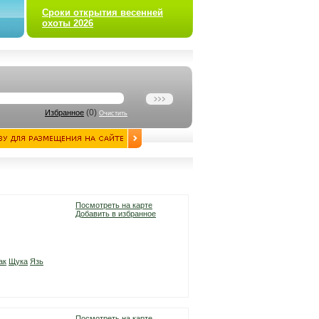
Сроки открытия весенней
охоты 2026
(
0
)
Избранное
Очистить
Посмотреть на карте
Добавить в избранное
ак
Щука
Язь
Посмотреть на карте