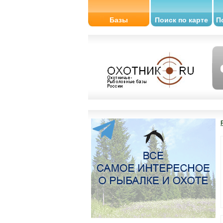
Базы
Поиск по карте
П