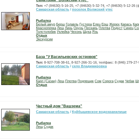
Санаторий "Волжский утес"
Тел:
+7 (84630) 5-16-25, +7 (84630) 5-32-74, +7 (84630) 5-12-26 (
Самарская область
/
поселок Волжский утес
Рыбалка
Белый амур
Берш
Голавль
Густера
Елец
Ерш
Жерех
Карась
Кар
Красноперка
Лещ
Линь
Окунь
Пескарь
Плотва
Подуст
Синец
Со
Толстолобик
Уклейка
Чехонь
Щука
Язь
Отдых
Экскурсии
База "У Васильевских островов"
Тел:
8-927-708-38-61, 8-927-266-31-16, тел/факс: 8 (846) 279-27-
Самарская область
/
село Владимировка
Рыбалка
Карп (Сазан)
Лещ
Плотва
Подлещик
Сом
Сорога
Судак
Чебак
Щ
Отдых
Частный дом "Вашзема"
Самарская область
/
Куйбышевское водохранилище
Рыбалка
Лещ
Судак