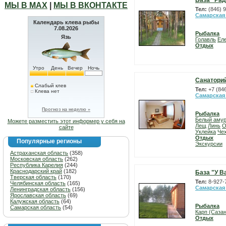
База "Рад
МЫ В МАХ
|
МЫ В ВКОНТАКТЕ
Тел:
(846) 
Самарская
Календарь клева рыбы
7.08.2026
Рыбалка
Язь
Голавль
Ел
Отдых
Утро
День
Вечер
Ночь
Санаторий
Слабый клев
Тел:
+7 (84
Клева нет
Самарская
Прогноз на неделю »
Рыбалка
Белый аму
Можете разместить этот информер у себя на
Лещ
Линь
О
сайте
Уклейка
Че
Отдых
Популярные регионы
Экскурсии
Астраханская область
(358)
Московская область
(262)
Республика Карелия
(244)
Краснодарский край
(182)
База "У В
Тверская область
(170)
Тел:
8-927-
Челябинская область
(165)
Самарская
Ленинградская область
(156)
Ярославская область
(69)
Калужская область
(64)
Рыбалка
Самарская область
(54)
Карп (Сазан
Отдых