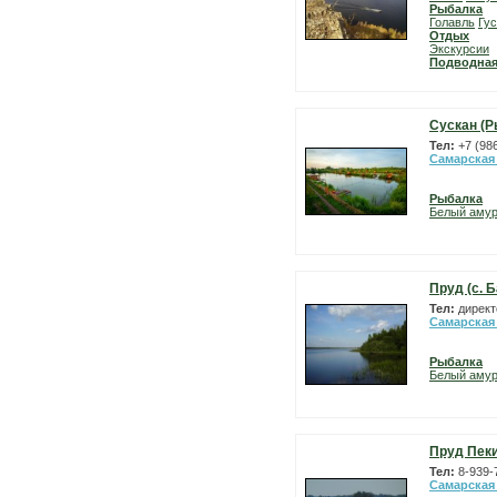
Рыбалка
Голавль
Гу
Отдых
Экскурсии
Подводная
Сускан (Р
Тел:
+7 (98
Самарская
Рыбалка
Белый аму
Пруд (с. 
Тел:
директ
Самарская
Рыбалка
Белый аму
Пруд Пек
Тел:
8-939-
Самарская