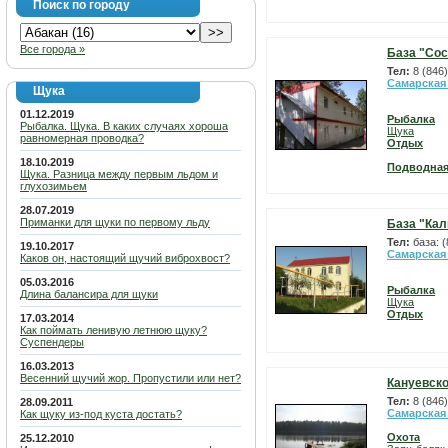
Поиск по городу
Все города »
База "Сос
Тел:
8 (846
Самарская
Щука
01.12.2019
Рыбалка
Рыбалка. Щука. В каких случаях хороша
Щука
равномерная проводка?
Отдых
18.10.2019
Подводная
Щука. Разница между первым льдом и
глухозимьем
28.07.2019
Приманки для щуки по первому льду
База "Кал
Тел:
база: 
19.10.2017
Самарская
Каков он, настоящий щучий виброхвост?
05.03.2016
Рыбалка
Длина балансира для щуки
Щука
Отдых
17.03.2014
Как поймать ленивую летнюю щуку?
Суспендеры
16.03.2013
Весенний щучий жор. Пропустили или нет?
Кануевско
Тел:
8 (846
28.09.2011
Самарская
Как щуку из-под куста достать?
Охота
25.12.2010