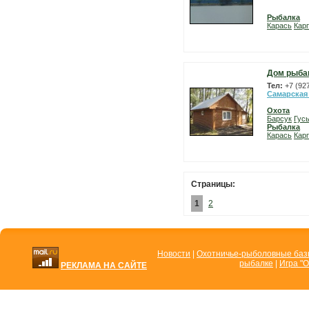
Рыбалка
Карась
Карп
Дом рыба
Тел:
+7 (92
Самарская
Охота
Барсук
Гус
Рыбалка
Карась
Карп
Страницы:
1
2
Новости
|
Охотничье-рыболовные ба
рыбалке
|
Игра "О
РЕКЛАМА НА САЙТЕ