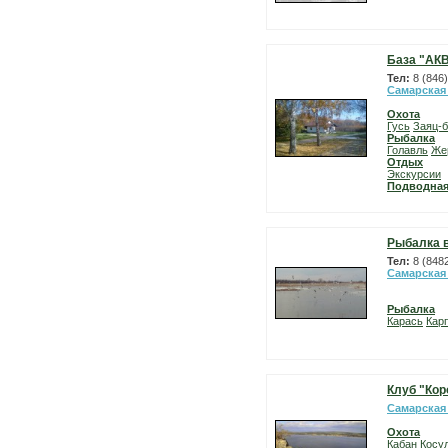
База "АК
Тел:
8 (846
Самарская
Охота
Гусь
Заяц-б
Рыбалка
Голавль
Же
Отдых
Экскурсии
Подводная
Рыбалка в
Тел:
8 (848
Самарская
Рыбалка
Карась
Карп
Клуб "Кор
Самарская
Охота
Кабан
Косу