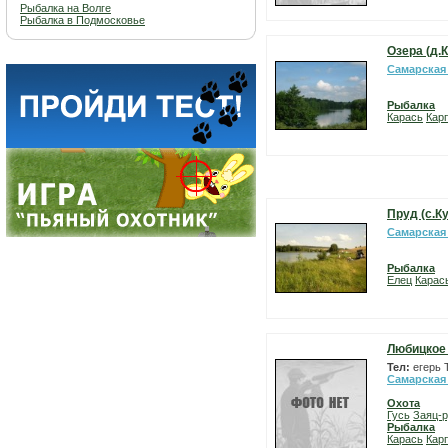
Рыбалка на Волге
Рыбалка в Подмосковье
Озера (д.
Самарская
Рыбалка
Карась
Карп
Пруд (с.К
Самарская
Рыбалка
Елец
Карас
Любицкое
Тел:
егерь 
Самарская
Охота
Гусь
Заяц-р
Рыбалка
Карась
Карп