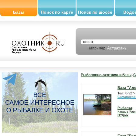
Базы
Поиск по карте
Поиск по шоссе
Водо
Астрахань
Например:
Рыболовно-охотничьи базы
/
С
База "Але
Тел:
8-927-
Самарская
Рыбалка
Карась
Карп
Отдых