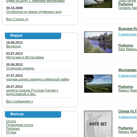
Заяц-беляк
Идем на щуку с зимними жерлицами!
Рыбалка
Голавль
Ка
30.10.2009
Особенности ловли глубинных щук
Все Статьи »»
Водоем К
Самарская
Форум
18.08.2013
Рыбалка
Вездеход
Ерш
Карась
03.07.2013
Мотосани и Мотособака
20.09.2012
Отличная одежда.
Федоровс
27.07.2012
Самарская
продам щенка западно-сибирской лайки
25.07.2012
Рыбалка
щенята породы Русская Гончая с
Карась
Кра
родословной и без.
Все сообщения »
Озера (п.
Фильтр
Самарская
Охота
Подводная охота
Рыбалка
Рыбалка
Карась
Карп
Отдых