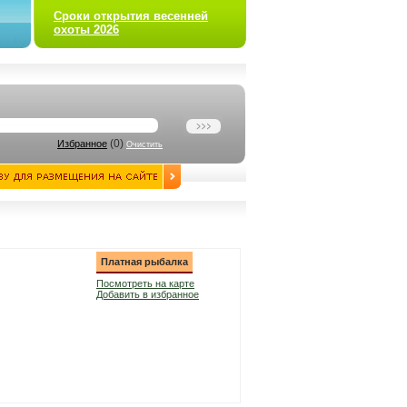
Сроки открытия весенней
охоты 2026
(
0
)
Избранное
Очистить
Платная рыбалка
Посмотреть на карте
Добавить в избранное