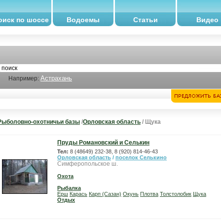
оиск по шоссе
Водоемы
Статьи
Видео
Астрахань
Например:
Рыболовно-охотничьи базы
/
Орловская область
/ Щука
Пруды Романовский и Селькин
Тел:
8 (48649) 232-38, 8 (920) 814-46-43
Орловская область
/
поселок Селькино
Симферопольское ш.
Охота
Рыбалка
Ерш
Карась
Карп (Сазан)
Окунь
Плотва
Толстолобик
Щука
Отдых