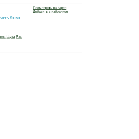
Посмотреть на карте
Добавить в избранное
есье»
,
Льгов
ель
Щука
Язь