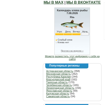
МЫ В МАХ
|
МЫ В ВКОНТАКТЕ
Календарь клева рыбы
7.08.2026
Язь
Утро
День
Вечер
Ночь
Слабый клев
Клева нет
Прогноз на неделю »
Можете разместить этот информер у себя на
сайте
Популярные регионы
Астраханская область
(358)
Московская область
(262)
Республика Карелия
(244)
Краснодарский край
(182)
Тверская область
(170)
Челябинская область
(165)
Ленинградская область
(156)
Ярославская область
(69)
Калужская область
(64)
Самарская область
(54)