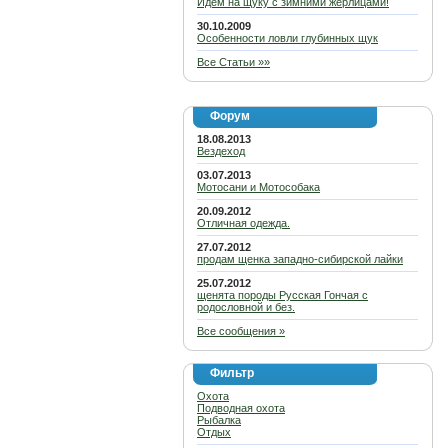
Идем на щуку с зимними жерлицами!
30.10.2009
Особенности ловли глубинных щук
Все Статьи »»
Форум
18.08.2013
Вездеход
03.07.2013
Мотосани и Мотособака
20.09.2012
Отличная одежда.
27.07.2012
продам щенка западно-сибирской лайки
25.07.2012
щенята породы Русская Гончая с
родословной и без.
Все сообщения »
Фильтр
Охота
Подводная охота
Рыбалка
Отдых