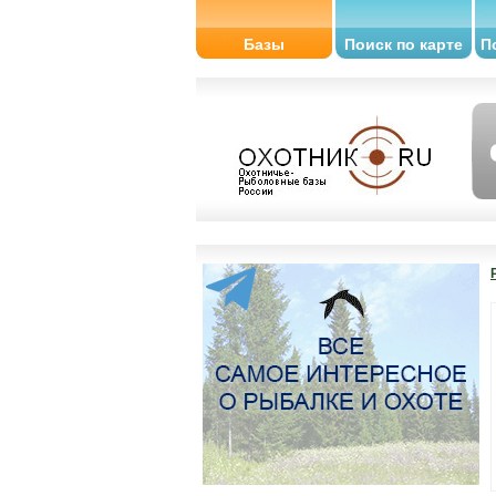
Базы
Поиск по карте
П