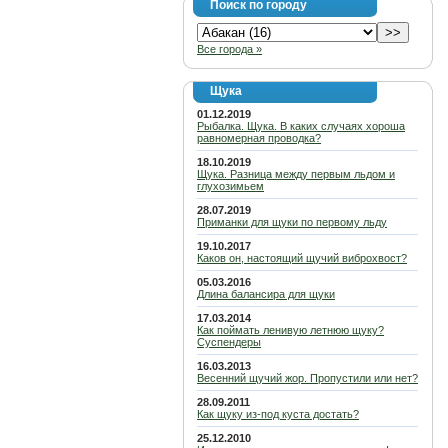
Поиск по городу
Все города »
Щука
01.12.2019
Рыбалка. Щука. В каких случаях хороша
равномерная проводка?
18.10.2019
Щука. Разница между первым льдом и
глухозимьем
28.07.2019
Приманки для щуки по первому льду
19.10.2017
Каков он, настоящий щучий виброхвост?
05.03.2016
Длина балансира для щуки
17.03.2014
Как поймать ленивую летнюю щуку?
Суспендеры
16.03.2013
Весенний щучий жор. Пропустили или нет?
28.09.2011
Как щуку из-под куста достать?
25.12.2010