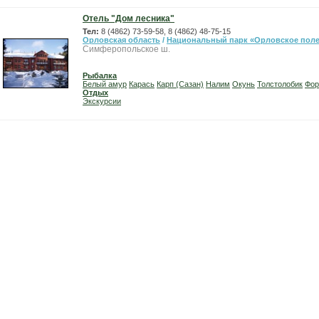
Отель "Дом лесника"
Тел:
8 (4862) 73-59-58, 8 (4862) 48-75-15
Орловская область
/
Национальный парк «Орловское пол
Симферопольское ш.
Рыбалка
Белый амур
Карась
Карп (Сазан)
Налим
Окунь
Толстолобик
Фор
Отдых
Экскурсии