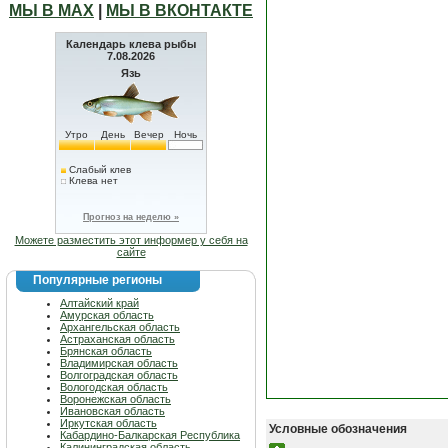
МЫ В МАХ
|
МЫ В ВКОНТАКТЕ
Календарь клева рыбы
7.08.2026
Язь
Утро
День
Вечер
Ночь
Слабый клев
Клева нет
Прогноз на неделю »
Можете разместить этот информер у себя на
сайте
Популярные регионы
Алтайский край
Амурская область
Архангельская область
Астраханская область
Брянская область
Владимирская область
Волгоградская область
Вологодская область
Воронежская область
Ивановская область
Иркутская область
Условные обозначения
Кабардино-Балкарская Республика
Калининградская область