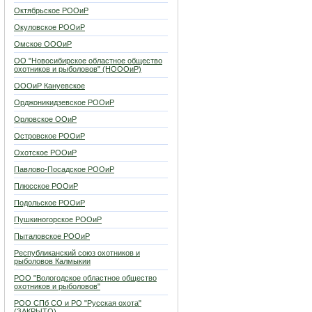
Октябрьское РООиР
Окуловское РООиР
Омское ОООиР
ОО "Новосибирское областное общество
охотников и рыболовов" (НОООиР)
ОООиР Кануевское
Орджоникидзевское РООиР
Орловское ООиР
Островское РООиР
Охотское РООиР
Павлово-Посадское РООиР
Плюсское РООиР
Подольское РООиР
Пушкиногорское РООиР
Пыталовское РООиР
Республиканский союз охотников и
рыболовов Калмыкии
РОО "Вологодское областное общество
охотников и рыболовов"
РОО СПб СО и РО "Русская охота"
(ЗАКРЫТО)