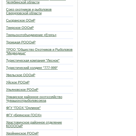
Челябинской области
Союз охотников и рыболовов
Свердловской области
Сызранское ООиР
Тверское ОООиР
Тверьохотобъединение «Егеръ»
Троицкая РОООиР
ТРОО "Общество Охотников и Рыболовов
"Медведица"
Туристическая компания "Лесное"
Туристический холдинг "777-999"
Увельское ОООиР
Уйское РООиР
Ульяновское РООиР
Урмарское районное охотхозяйство
Чувашохотрыболовсоюза
ФГУ "ГООХ "Орлиное"
ФГУ «Брянское ГООХ»
Хвастовичское районное отделение
КООООиР
Хвойнинское РООиР