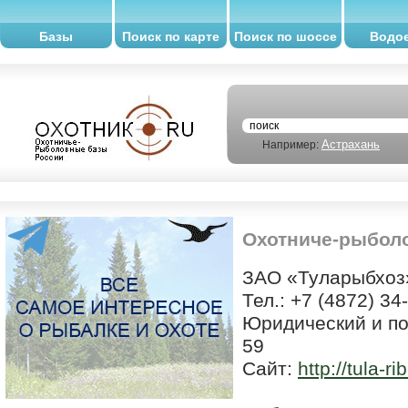
Базы
Поиск по карте
Поиск по шоссе
Водо
Астрахань
Например:
Охотниче-рыболо
ЗАО «Туларыбхоз
Тел.: +7 (4872) 34
Юридический и поч
59
Сайт:
http://tula-ri