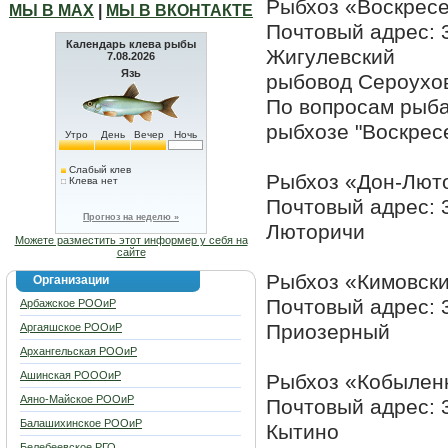
Рыбхоз «Воскрес
МЫ В МАХ
|
МЫ В ВКОНТАКТЕ
Почтовый адрес: 3
Календарь клева рыбы
Жигулевский
7.08.2026
Язь
рыбовод Сероухо
По вопросам рыба
рыбхозе "Воскресе
Утро
День
Вечер
Ночь
Слабый клев
Рыбхоз «Дон-Лют
Клева нет
Почтовый адрес: 3
Прогноз на неделю »
Люторичи
Можете разместить этот информер у себя на
сайте
Рыбхоз «Кимовск
Организации
Почтовый адрес: 3
Арбажское РООиР
Приозерный
Аргаяшское РООиР
Архангельская РООиР
Ашинская РОООиР
Рыбхоз «Кобылен
Аяно-Майское РООиР
Почтовый адрес: 
Балашихинское РООиР
Кытино
Белебеевское РГО