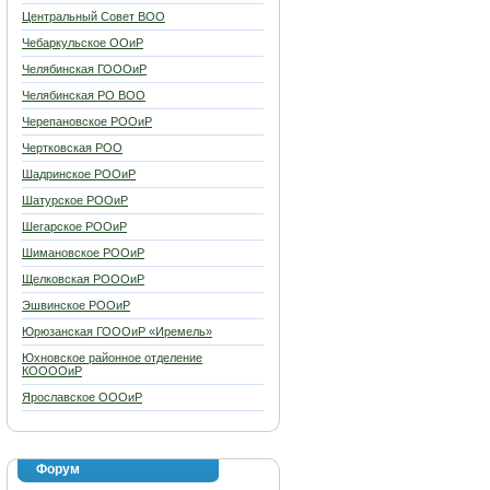
Центральный Совет ВОО
Чебаркульское ООиР
Челябинская ГОООиР
Челябинская РО ВОО
Черепановское РООиР
Чертковская РОО
Шадринское РООиР
Шатурское РООиР
Шегарское РООиР
Шимановское РООиР
Щелковская РОООиР
Эшвинское РООиР
Юрюзанская ГОООиР «Иремель»
Юхновское районное отделение
КООООиР
Ярославское ОООиР
Форум