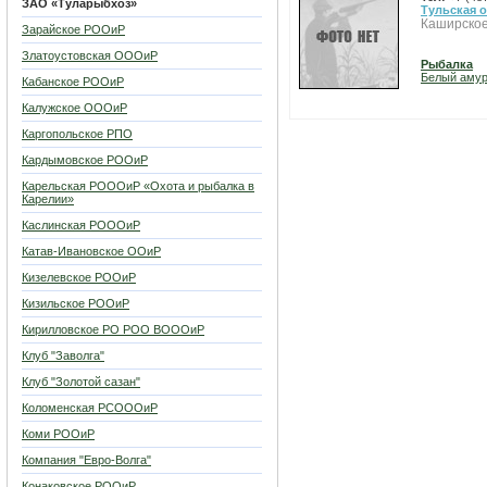
ЗАО «Туларыбхоз»
Тульская 
Каширское
Зарайское РООиР
Златоустовская ОООиР
Рыбалка
Белый аму
Кабанское РООиР
Калужское ОООиР
Каргопольское РПО
Кардымовское РООиР
Карельская РОООиР «Охота и рыбалка в
Карелии»
Каслинская РОООиР
Катав-Ивановское ООиР
Кизелевское РООиР
Кизильское РООиР
Кирилловское РО РОО ВОООиР
Клуб "Заволга"
Клуб "Золотой сазан"
Коломенская РСОООиР
Коми РООиР
Компания "Евро-Волга"
Конаковское РООиР