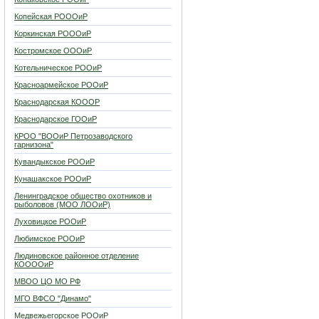
Копейская РОООиР
Коркинская РОООиР
Костромское ОООиР
Котельническое РООиР
Красноармейское РООиР
Краснодарская КОООР
Краснодарское ГООиР
КРОО "ВООиР Петрозаводского
гарнизона"
Кувандыкское РООиР
Кунашакское РООиР
Ленинградское общество охотников и
рыболовов (МОО ЛООиР)
Луховицкое РООиР
Любимское РООиР
Людиновское районное отделение
КООООиР
МВОО ЦО МО РФ
МГО ВФСО "Динамо"
Медвежьегорское РООиР