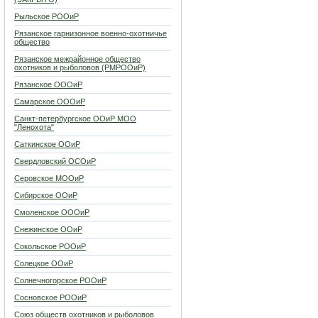
Рыльское РООиР
Рязанское гарнизонное военно-охотничье
общество
Рязанское межрайонное общество
охотников и рыболовов (РМРООиР)
Рязанское ОООиР
Самарское ОООиР
Санкт-петербургское ООиР МОО
"Ленохота"
Саткинское ООиР
Свердловский ОСОиР
Серовское МООиР
Сибирское ООиР
Смоленское ОООиР
Снежинское ООиР
Сокольское РООиР
Солецкое ООиР
Солнечногорское РООиР
Сосновское РООиР
Союз обществ охотников и рыболовов