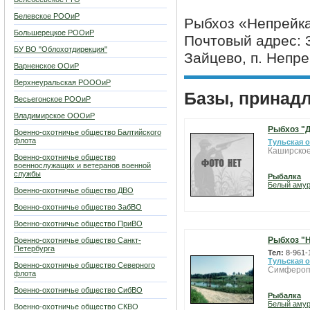
Белевское РООиР
Рыбхоз «Непрейк
Большерецкое РООиР
Почтовый адрес: 3
БУ ВО "Облохотдирекция"
Зайцево, п. Непре
Варненское ООиР
Верхнеуральская РОООиР
Базы, принад
Весьегонское РООиР
Владимирское ОООиР
Рыбхоз "
Военно-охотничье общество Балтийского
флота
Тульская 
Каширское
Военно-охотничье общество
военнослужащих и ветеранов военной
службы
Рыбалка
Белый аму
Военно-охотничье общество ДВО
Военно-охотничье общество ЗабВО
Военно-охотничье общество ПриВО
Рыбхоз "
Военно-охотничье общество Санкт-
Петербурга
Тел:
8-961-
Тульская 
Военно-охотничье общество Северного
Симфероп
флота
Военно-охотничье общество СибВО
Рыбалка
Белый аму
Военно-охотничье общество СКВО