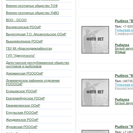
Военно-охотничье общество ТОФ
Военно-охотничье общество УрВО
ВОО - ОСОО
Рыбхоз "
Тел:
+7-920
Воскресенское РООиР
Тульская 
Симфероп
Вычегодская Т.О. Архангельское ООиР
Вышневолоцкое РООиР
Рыбалка
ГБУ КК «Краснодаркрайохота»
Белый аму
Отдых
ГУП "Удмуртохота"
Дагестанское республиканское общество
охотников и рыболовов
Дзержинская РООООиР
Рыбхоз "
Думиническое районное отделение
Тел:
(48735
РООООиР
Тульская 
Каширское
Егорьевское РООиР
Екатеринбургское ГООиР
Рыбалка
Белый аму
Еманжелинское ООиР
Еткульская РОООиР
Жиздринское РООиР
Рыбхоз "
Жуковская РОООиР
Тел:
+7 (48