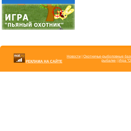
Новости
|
Охотничье-рыболовные ба
рыбалке
|
Игра "О
РЕКЛАМА НА САЙТЕ