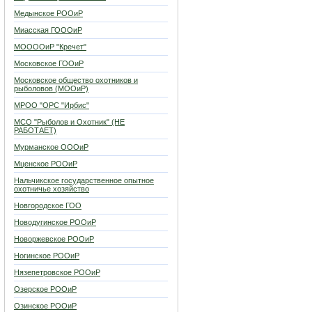
Медынское РООиР
Миасская ГОООиР
МООООиР "Кречет"
Московское ГООиР
Московское общество охотников и
рыболовов (МООиР)
МРОО "ОРС "Ирбис"
МСО "Рыболов и Охотник" (НЕ
РАБОТАЕТ)
Мурманское ОООиР
Мценское РООиР
Нальчикское государственное опытное
охотничье хозяйство
Новгородское ГОО
Новодугинское РООиР
Новоржевское РООиР
Ногинское РООиР
Нязепетровское РООиР
Озерское РООиР
Озинское РООиР