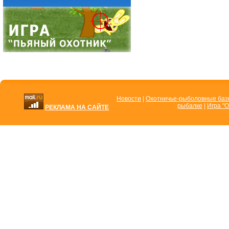
Новости
|
Охотничье-рыболовные ба
рыбалке
|
Игра "О
РЕКЛАМА НА САЙТЕ