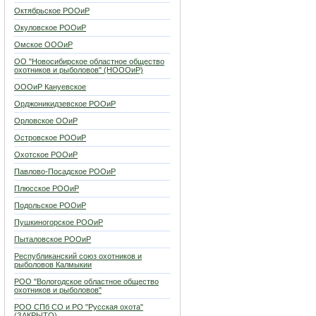
Октябрьское РООиР
Окуловское РООиР
Омское ОООиР
ОО "Новосибирское областное общество
охотников и рыболовов" (НОООиР)
ОООиР Кануевское
Орджоникидзевское РООиР
Орловское ООиР
Островское РООиР
Охотское РООиР
Павлово-Посадское РООиР
Плюсское РООиР
Подольское РООиР
Пушкиногорское РООиР
Пыталовское РООиР
Республиканский союз охотников и
рыболовов Калмыкии
РОО "Вологодское областное общество
охотников и рыболовов"
РОО СПб СО и РО "Русская охота"
(ЗАКРЫТО)