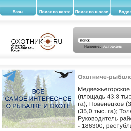
Базы
Поиск по карте
Поиск по шоссе
Водо
Астрахань
Например:
Охотниче-рыбол
Медвежьегорское 
(площадь 43,3 тыс.
га); Повенецкое (3
(35,0 тыс. га); То
Руководитель рай
- 186300, республ