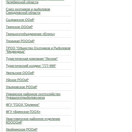
Челябинской области
Союз охотников и рыболовов
Свердловской области
Сызранское ООиР
Тверское ОООиР
Тверьохотобъединение «Егеръ»
Троицкая РОООиР
ТРОО "Общество Охотников и Рыболовов
"Медведица"
Туристическая компания "Лесное"
Туристический холдинг "777-999"
Увельское ОООиР
Уйское РООиР
Ульяновское РООиР
Урмарское районное охотхозяйство
Чувашохотрыболовсоюза
ФГУ "ГООХ "Орлиное"
ФГУ «Брянское ГООХ»
Хвастовичское районное отделение
КООООиР
Хвойнинское РООиР