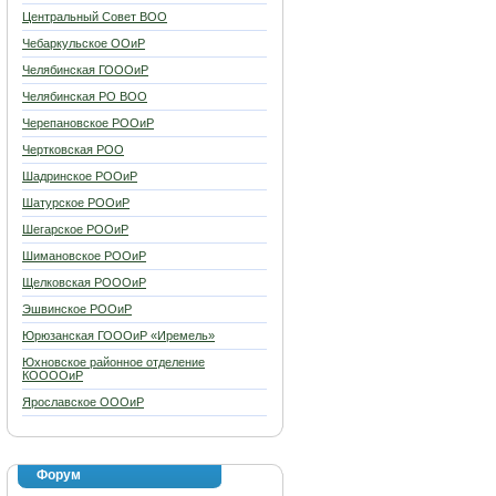
Центральный Совет ВОО
Чебаркульское ООиР
Челябинская ГОООиР
Челябинская РО ВОО
Черепановское РООиР
Чертковская РОО
Шадринское РООиР
Шатурское РООиР
Шегарское РООиР
Шимановское РООиР
Щелковская РОООиР
Эшвинское РООиР
Юрюзанская ГОООиР «Иремель»
Юхновское районное отделение
КООООиР
Ярославское ОООиР
Форум