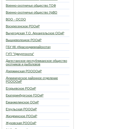
Военно-охотничье общество ТОФ
Военно-охотничье общество УрВО
ВОО - ОСОО
Воскресенское РООиР
Вычегодская Т.О. Архангельское ООиР
Вышневолоцкое РООиР
ГБУ КК «Краснодаркрайохота»
ГУП "Удмуртохота"
Дагестанское республиканское общество
охотников и рыболовов
Дзержинская РООООиР
Думиническое районное отделение
РООООиР
Егорьевское РООиР
Екатеринбургское ГООиР
Еманжелинское ООиР
Еткульская РОООиР
Жиздринское РООиР
Жуковская РОООиР