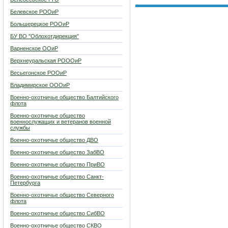
Белевское РООиР
Большерецкое РООиР
БУ ВО "Облохотдирекция"
Варненское ООиР
Верхнеуральская РОООиР
Весьегонское РООиР
Владимирское ОООиР
Военно-охотничье общество Балтийского
флота
Военно-охотничье общество
военнослужащих и ветеранов военной
службы
Военно-охотничье общество ДВО
Военно-охотничье общество ЗабВО
Военно-охотничье общество ПриВО
Военно-охотничье общество Санкт-
Петербурга
Военно-охотничье общество Северного
флота
Военно-охотничье общество СибВО
Военно-охотничье общество СКВО