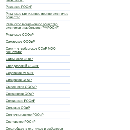
Рыльское РООиР
Рязанское гарнизонное военно-охотничье
общество
Рязанское межрайонное общество
охотников и рыболовов (РМРООиР)
Рязанское ОООиР
Самарское ОООиР
Санкт-петербургское ООиР МОО
"Ленохота"
Саткинское ООиР
Свердловский ОСОиР
Серовское МООиР
Сибирское ООиР
Смоленское ОООиР
Снежинское ООиР
Сокольское РООиР
Солецкое ООиР
Солнечногорское РООиР
Сосновское РООиР
Союз обществ охотников и рыболовов