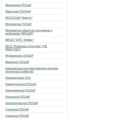
Медынское РООиР
Миасская ГОООиР
МООООиР "Кречет"
Московское ГООиР
Московское общество охотников и
рыболовов (МООиР)
МРОО "ОРС "Ирбис"
МСО "Рыболов и Охотник" (НЕ
РАБОТАЕТ)
Мурманское ОООиР
Мценское РООиР
Нальчикское государственное опытное
охотничье хозяйство
Новгородское ГОО
Новодугинское РООиР
Новоржевское РООиР
Ногинское РООиР
Нязепетровское РООиР
Озерское РООиР
Озинское РООиР