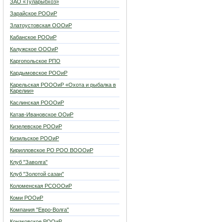
ЗАО «Туларыбхоз»
Зарайское РООиР
Златоустовская ОООиР
Кабанское РООиР
Калужское ОООиР
Каргопольское РПО
Кардымовское РООиР
Карельская РОООиР «Охота и рыбалка в
Карелии»
Каслинская РОООиР
Катав-Ивановское ООиР
Кизелевское РООиР
Кизильское РООиР
Кирилловское РО РОО ВОООиР
Клуб "Заволга"
Клуб "Золотой сазан"
Коломенская РСОООиР
Коми РООиР
Компания "Евро-Волга"
Конаковское РООиР