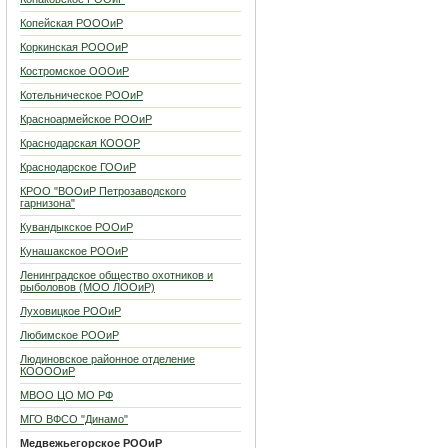
Копейская РОООиР
Коркинская РОООиР
Костромское ОООиР
Котельническое РООиР
Красноармейское РООиР
Краснодарская КОООР
Краснодарское ГООиР
КРОО "ВООиР Петрозаводского
гарнизона"
Кувандыкское РООиР
Кунашакское РООиР
Ленинградское общество охотников и
рыболовов (МОО ЛООиР)
Луховицкое РООиР
Любимское РООиР
Людиновское районное отделение
КООООиР
МВОО ЦО МО РФ
МГО ВФСО "Динамо"
Медвежьегорское РООиР