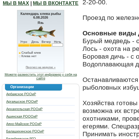
2-20-00.
МЫ В МАХ
|
МЫ В ВКОНТАКТЕ
Календарь клева рыбы
Проезд по железн
6.08.2026
Язь
Основные виды д
Бурый медведь - о
Утро
День
Вечер
Ночь
Лось - охота на р
Слабый клев
Боровая дичь - с 
Клева нет
Водоплавающая ди
Прогноз на неделю »
Можете разместить этот информер у себя на
Останавливаются 
сайте
рыболовных избуш
Организации
Арбажское РООиР
Хозяйства готовы 
Аргаяшское РООиР
Архангельская РООиР
возможна их встр
Ашинская РОООиР
охотниками, пров
Аяно-Майское РООиР
егерями. Спецраз
Балашихинское РООиР
Принимать иностр
Белебеевское РГО