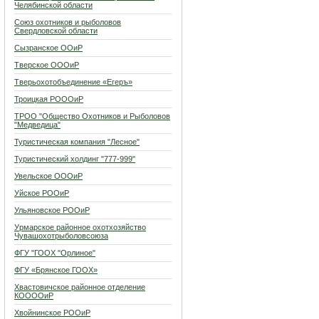
Челябинской области
Союз охотников и рыболовов
Свердловской области
Сызранское ООиР
Тверское ОООиР
Тверьохотобъединение «Егеръ»
Троицкая РОООиР
ТРОО "Общество Охотников и Рыболовов
"Медведица"
Туристическая компания "Лесное"
Туристический холдинг "777-999"
Увельское ОООиР
Уйское РООиР
Ульяновское РООиР
Урмарское районное охотхозяйство
Чувашохотрыболовсоюза
ФГУ "ГООХ "Орлиное"
ФГУ «Брянское ГООХ»
Хвастовичское районное отделение
КООООиР
Хвойнинское РООиР