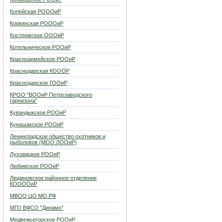
Копейская РОООиР
Коркинская РОООиР
Костромское ОООиР
Котельническое РООиР
Красноармейское РООиР
Краснодарская КОООР
Краснодарское ГООиР
КРОО "ВООиР Петрозаводского
гарнизона"
Кувандыкское РООиР
Кунашакское РООиР
Ленинградское общество охотников и
рыболовов (МОО ЛООиР)
Луховицкое РООиР
Любимское РООиР
Людиновское районное отделение
КООООиР
МВОО ЦО МО РФ
МГО ВФСО "Динамо"
Медвежьегорское РООиР