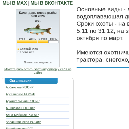
МЫ В МАХ
|
МЫ В ВКОНТАКТЕ
Основные виды - л
Календарь клева рыбы
водоплавающая д
6.08.2026
Язь
Сроки охоты - на 
5.11 по 31.12; на
октября по март.
Утро
День
Вечер
Ночь
Слабый клев
Имеются охотничь
Клева нет
трактора, снегохо
Прогноз на неделю »
Можете разместить этот информер у себя на
сайте
Организации
Арбажское РООиР
Аргаяшское РООиР
Архангельская РООиР
Ашинская РОООиР
Аяно-Майское РООиР
Балашихинское РООиР
Белебеевское РГО