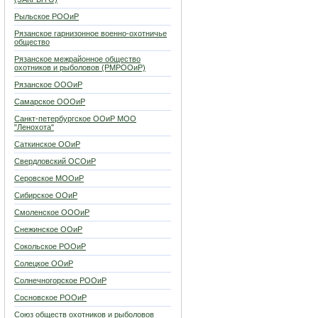
Рыльское РООиР
Рязанское гарнизонное военно-охотничье
общество
Рязанское межрайонное общество
охотников и рыболовов (РМРООиР)
Рязанское ОООиР
Самарское ОООиР
Санкт-петербургское ООиР МОО
"Ленохота"
Саткинское ООиР
Свердловский ОСОиР
Серовское МООиР
Сибирское ООиР
Смоленское ОООиР
Снежинское ООиР
Сокольское РООиР
Солецкое ООиР
Солнечногорское РООиР
Сосновское РООиР
Союз обществ охотников и рыболовов