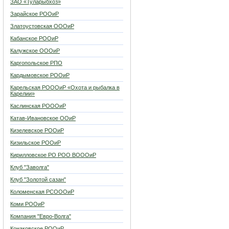
ЗАО «Туларыбхоз»
Зарайское РООиР
Златоустовская ОООиР
Кабанское РООиР
Калужское ОООиР
Каргопольское РПО
Кардымовское РООиР
Карельская РОООиР «Охота и рыбалка в
Карелии»
Каслинская РОООиР
Катав-Ивановское ООиР
Кизелевское РООиР
Кизильское РООиР
Кирилловское РО РОО ВОООиР
Клуб "Заволга"
Клуб "Золотой сазан"
Коломенская РСОООиР
Коми РООиР
Компания "Евро-Волга"
Конаковское РООиР