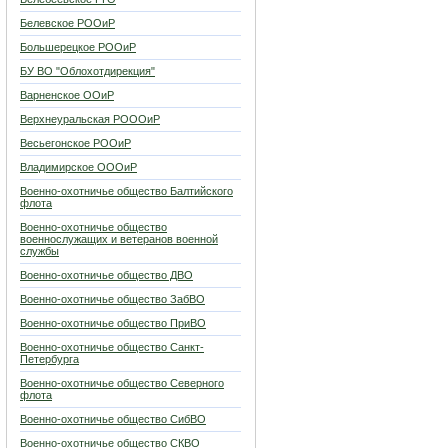
Белевское РООиР
Большерецкое РООиР
БУ ВО "Облохотдирекция"
Варненское ООиР
Верхнеуральская РОООиР
Весьегонское РООиР
Владимирское ОООиР
Военно-охотничье общество Балтийского
флота
Военно-охотничье общество
военнослужащих и ветеранов военной
службы
Военно-охотничье общество ДВО
Военно-охотничье общество ЗабВО
Военно-охотничье общество ПриВО
Военно-охотничье общество Санкт-
Петербурга
Военно-охотничье общество Северного
флота
Военно-охотничье общество СибВО
Военно-охотничье общество СКВО