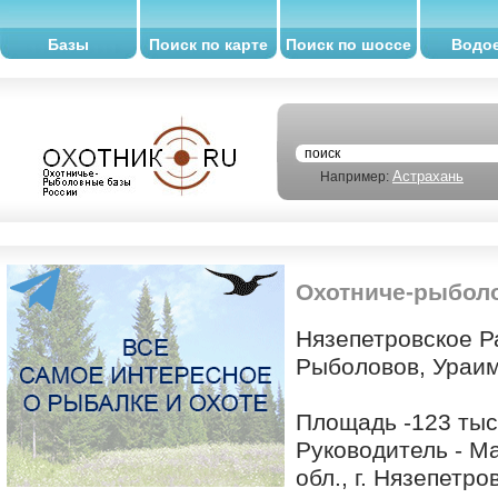
Базы
Поиск по карте
Поиск по шоссе
Водо
Астрахань
Например:
Охотниче-рыболо
Нязепетровское 
Рыболовов, Ураим
Площадь -123 тыс.
Руководитель - М
обл., г. Нязепетро