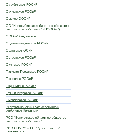
Октябрьское РООиР
Окуловское РООиР
Омское ОООиР
ОО "Новосибирское областное общество
охотников и рыболовов" (НОООиР)
ОООиР Кануевское
Орджоникидзевское РООиР
Орловское ООиР
Островское РООиР
Охотское РООиР
Павлово-Посадское РООиР
Плюсское РООиР
Подольское РООиР
Пушкиногорское РООиР
Пыталовское РООиР
Республиканский союз охотников и
рыболовов Калмыкии
РОО "Вологодское областное общество
охотников и рыболовов"
РОО СПб СО и РО "Русская охота"
(ЗАКРЫТО)