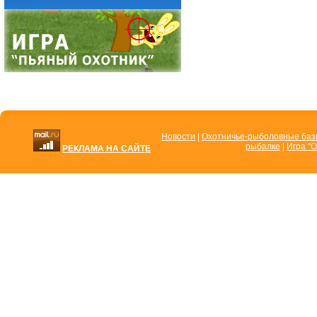
Новости
|
Охотничье-рыболовные ба
рыбалке
|
Игра "О
РЕКЛАМА НА САЙТЕ