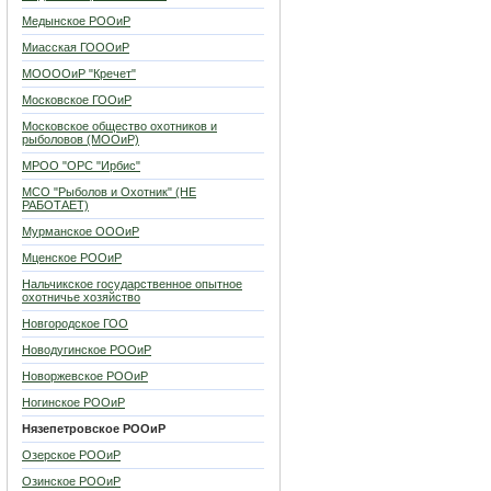
Медынское РООиР
Миасская ГОООиР
МООООиР "Кречет"
Московское ГООиР
Московское общество охотников и
рыболовов (МООиР)
МРОО "ОРС "Ирбис"
МСО "Рыболов и Охотник" (НЕ
РАБОТАЕТ)
Мурманское ОООиР
Мценское РООиР
Нальчикское государственное опытное
охотничье хозяйство
Новгородское ГОО
Новодугинское РООиР
Новоржевское РООиР
Ногинское РООиР
Нязепетровское РООиР
Озерское РООиР
Озинское РООиР