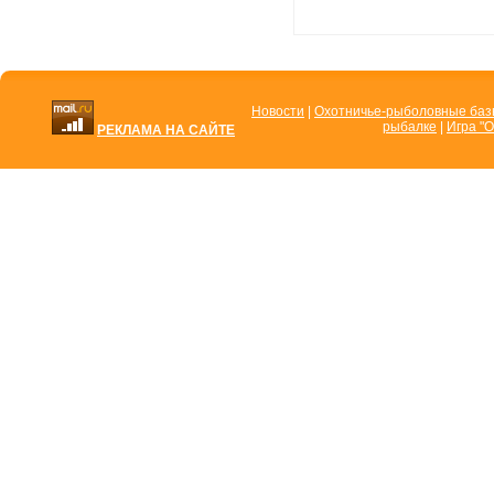
Новости
|
Охотничье-рыболовные ба
рыбалке
|
Игра "О
РЕКЛАМА НА САЙТЕ