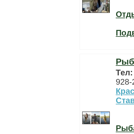
Отд
Под
Рыб
Тел
928-
Кра
Ста
Рыб