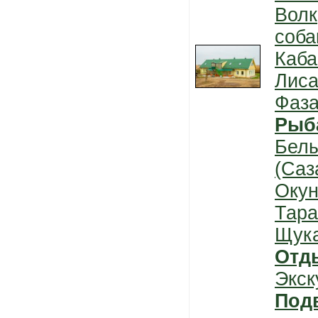
Волк
соба
Каба
Лис
Фаз
Рыб
Бел
(Саз
Окун
Тара
Щук
Отд
Экск
Под