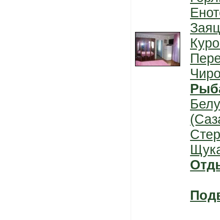
Енот
Заяц
Куро
Пер
Чиро
Рыб
Белу
(Саз
Стер
Щук
Отд
Под