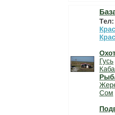
Баз
Тел
Кра
Кра
Охо
Гусь
Каба
Рыб
Жер
Сом
Под