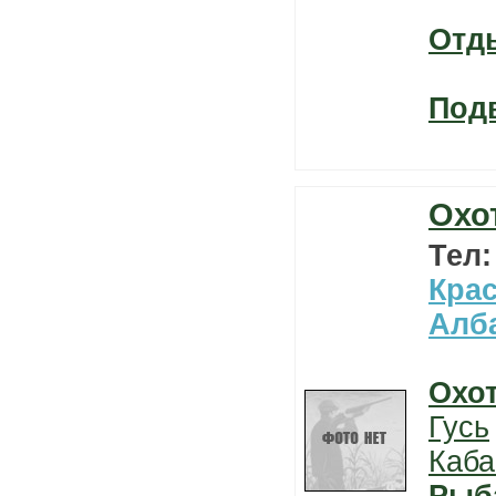
Отд
Под
Охо
Тел
Кра
Алб
Охо
Гусь
Каба