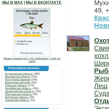
Мухи
МЫ В МАХ
|
МЫ В ВКОНТАКТЕ
49, 
Календарь клева рыбы
7.08.2026
Кра
Язь
Нов
Утро
День
Вечер
Ночь
Охо
Слабый клев
Клева нет
Свия
Прогноз на неделю »
хохл
Можете разместить этот информер у себя на
Шир
сайте
Популярные регионы
Рыб
Астраханская область
(358)
Жер
Московская область
(262)
Республика Карелия
(244)
Краснодарский край
(182)
Лещ
Тверская область
(170)
Челябинская область
(165)
Ленинградская область
(156)
Суда
Ярославская область
(69)
Калужская область
(64)
Отд
Самарская область
(54)
Экск