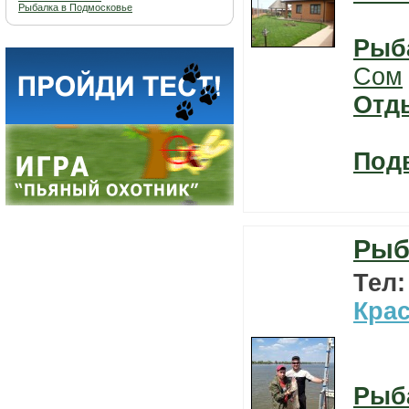
Рыбалка в Подмосковье
Рыб
Сом
Отд
Под
Рыб
Тел
Кра
Рыб