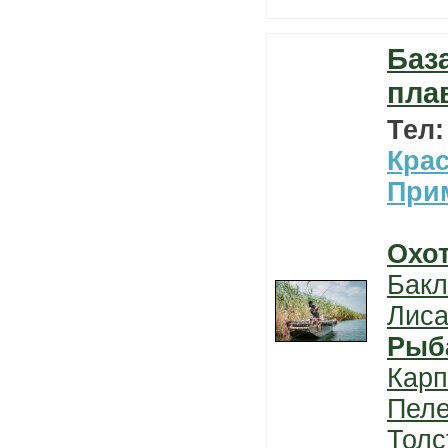
Баз
пла
Тел
Кра
При
Охо
Бакл
Лис
Рыб
Карп
Пеле
Толс