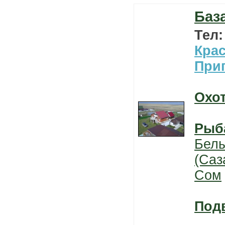
Баз
Тел
Кра
При
Охо
Рыб
Бел
(Саз
Сом
Под