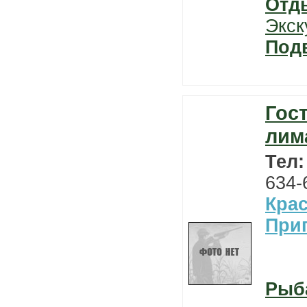
Отд
Экск
Под
Гос
лим
Тел
634-
Кра
При
Рыб