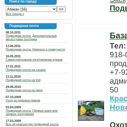
Поиск по городу
Под
Все города »
Подводная охота
08.10.2011
Баз
Подводная охота. Дополнительные
аксессуары охотника
Тел
13.06.2011
Подводная охота. Немного о плавучести
918-
16.05.2011
Самостоятельное изготовление кукана
прод
17.01.2011
Подводная охота на сазана
+7-9
13.11.2010
адми
Подводная охота на язя
29.08.2010
50
Подводная охота на линя
Кра
07.10.2009
Уход за гидрокостюмом
Нов
03.04.2009
Подводная охота. Первые шаги или
первые погружения
17.03.2009
Охо
Все об опасностях подводной охоты