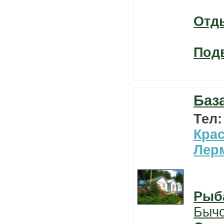
Отд
Под
Баз
Тел
Кра
Лер
Рыб
Быч