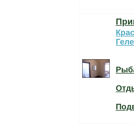
При
Кра
Гел
Рыб
Отд
Под