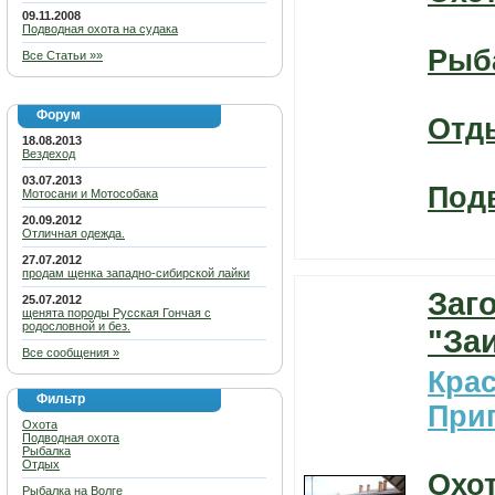
09.11.2008
Подводная охота на судака
Рыб
Все Статьи »»
Форум
Отд
18.08.2013
Вездеход
03.07.2013
Под
Мотосани и Мотособака
20.09.2012
Отличная одежда.
27.07.2012
продам щенка западно-сибирской лайки
Заг
25.07.2012
щенята породы Русская Гончая с
родословной и без.
"За
Все сообщения »
Кра
Фильтр
При
Охота
Подводная охота
Рыбалка
Отдых
Охо
Рыбалка на Волге