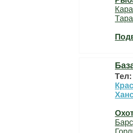
Рыб
Кара
Тара
Под
Баз
Тел
Кра
Хан
Охо
Барс
Горл