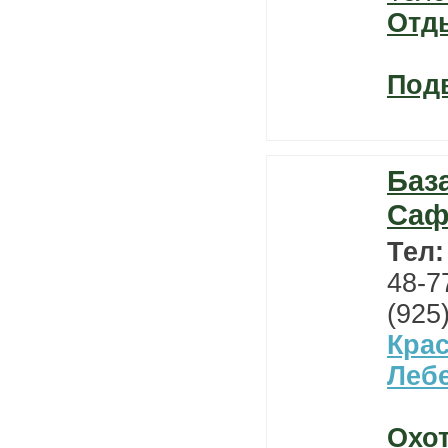
Отд
Под
Баз
Саф
Тел
48-7
(925
Кра
Леб
Охо