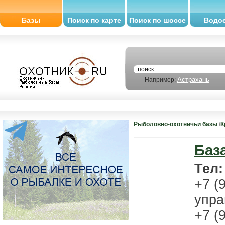
Базы
Поиск по карте
Поиск по шоссе
Водо
Астрахань
Например:
Рыболовно-охотничьи базы
/
К
Баз
Тел
+7 (
упра
+7 (