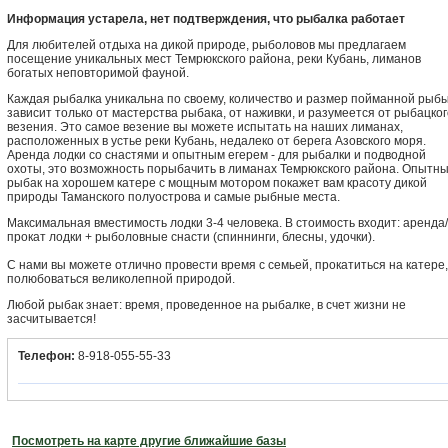
Информация устарела, нет подтверждения, что рыбалка работает
Для любителей отдыха на дикой природе, рыболовов мы предлагаем
посещение уникальных мест Темрюкского района, реки Кубань, лиманов
богатых неповторимой фауной.
Каждая рыбалка уникальна по своему, количество и размер пойманной рыб
зависит только от мастерства рыбака, от наживки, и разумеется от рыбацког
везения. Это самое везение вы можете испытать на наших лиманах,
расположенных в устье реки Кубань, недалеко от берега Азовского моря.
Аренда лодки со снастями и опытным егерем - для рыбалки и подводной
охоты, это возможность порыбачить в лиманах Темрюкского района. Опытн
рыбак на хорошем катере с мощным мотором покажет вам красоту дикой
природы Таманского полуострова и самые рыбные места.
Максимальная вместимость лодки 3-4 человека. В стоимость входит: аренда/
прокат лодки + рыболовные снасти (спиннинги, блесны, удочки).
С нами вы можете отлично провести время с семьей, прокатиться на катере,
полюбоваться великолепной природой.
Любой рыбак знает: время, проведенное на рыбалке, в счет жизни не
засчитывается!
Телефон:
8-918-055-55-33
Посмотреть на карте другие ближайшие базы