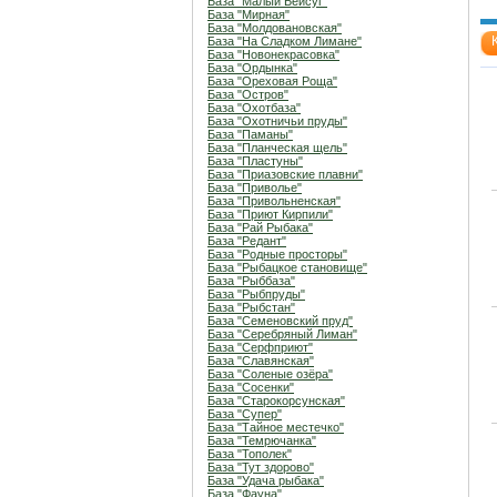
База "Малый Бейсуг"
База "Мирная"
База "Молдовановская"
База "На Сладком Лимане"
База "Новонекрасовка"
База "Ордынка"
База "Ореховая Роща"
База "Остров"
База "Охотбаза"
База "Охотничьи пруды"
База "Паманы"
База "Планческая щель"
База "Пластуны"
База "Приазовские плавни"
База "Приволье"
База "Привольненская"
База "Приют Кирпили"
База "Рай Рыбака"
База "Редант"
База "Родные просторы"
База "Рыбацкое становище"
База "Рыббаза"
База "Рыбпруды"
База "Рыбстан"
База "Семеновский пруд"
База "Серебряный Лиман"
База "Серфприют"
База "Славянская"
База "Соленые озёра"
База "Сосенки"
База "Старокорсунская"
База "Супер"
База "Тайное местечко"
База "Темрючанка"
База "Тополек"
База "Тут здорово"
База "Удача рыбака"
База "Фауна"