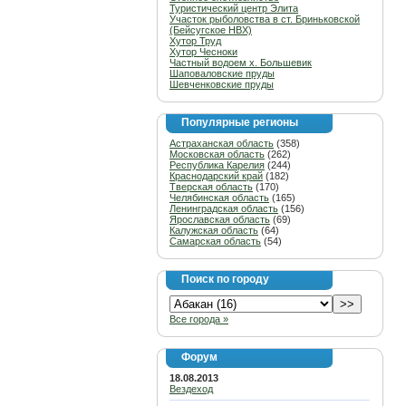
Туристический центр Элита
Участок рыболовства в ст. Бриньковской
(Бейсугское НВХ)
Хутор Труд
Хутор Чесноки
Частный водоем х. Большевик
Шаповаловские пруды
Шевченковские пруды
Популярные регионы
Астраханская область
(358)
Московская область
(262)
Республика Карелия
(244)
Краснодарский край
(182)
Тверская область
(170)
Челябинская область
(165)
Ленинградская область
(156)
Ярославская область
(69)
Калужская область
(64)
Самарская область
(54)
Поиск по городу
Все города »
Форум
18.08.2013
Вездеход