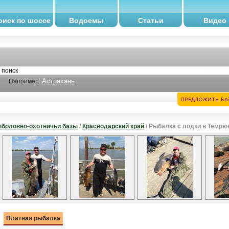
оиск по шоссе
Водоемы
Статьи
Видео
Астрахань
Например:
боловно-охотничьи базы
/
Краснодарский край
/ Рыбалка с лодки в Темрю
Платная рыбалка