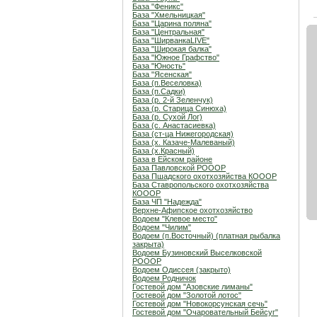
База "Феникс"
База "Хмельницкая"
База "Царина поляна"
База "Центральная"
База "ШирванкаLIVE"
База "Широкая балка"
База "Южное Графство"
База "Юность"
База "Ясенская"
База (п.Веселовка)
База (п.Садки)
База (р. 2-й Зеленчук)
База (р. Старица Синюха)
База (р. Сухой Лог)
База (с. Анастасиевка)
База (ст-ца Нижегородская)
База (х. Казаче-Малеваный)
База (х.Красный)
База в Ейском районе
База Павловской РОООР
База Пшадского охотхозяйства КОООР
База Ставропольского охотхозяйства
КОООР
База ЧП "Надежда"
Верхне-Афипское охотхозяйство
Водоем "Клевое место"
Водоем "Чилим"
Водоем (п.Восточный) (платная рыбалка
закрыта)
Водоем Бузиновский Выселковской
РОООР
Водоем Одиссея (закрыто)
Водоем Родничок
Гостевой дом "Азовские лиманы"
Гостевой дом "Золотой лотос"
Гостевой дом "Новокорсунская сечь"
Гостевой дом "Очаровательный Бейсуг"