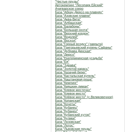
"Чистые пруды"
Автокемпинг "Лесопарк Ейский"
Ачигварское озеро
База "Абрау-Дюрсо на плавнях"
База "Азовские плавни"
База "Аква-Вита"
База "Албашская"
База "Балабоны"
База "Большая охота"
База "Верхний кордон"
База "Водолей"
База "Восход"
База "Горный воздух" (закрыта)
База "Григорьевский курень-Сафаны"
База "Дубрава Динская"
База "Дюрсо"
База "Екатерининская усадьба"
База "Ея"
База "Здрава"
База "Золотой карась"
База "Казачий берег"
База "Кастальская купель"
База "Каштановая роща"
База "Кемпинг"
База "Кияшкин лиман"
База "Клевое местечко"
База "Клевое место"
База "Клёвое место" (с.Великовечное)
База "Копанская"
База "Кочеты"
База "Кубанец"
База "Кубанец"
База "Кубанский хутор"
База "Кулики"
База "Лозовская"
База "Лотос"
База "Львовские пруды"