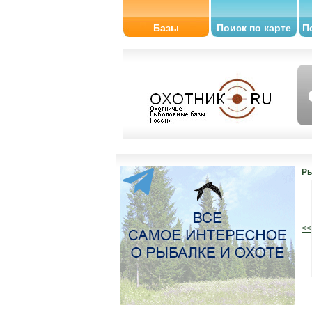
Базы
Поиск по карте
П
Ры
<<