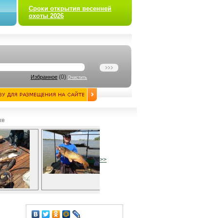
Сроки открытия весенней
охоты 2026
(
0
)
Избранное
Очистить
ке
>>