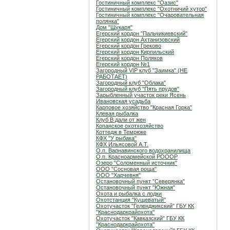
Гостиничный комплекс "Оазис"
Гостиничный комплекс "Охотничий хутор"
Гостиничный комплекс "Очаровательная
полянка"
Дом "Щукаря"
Егерский кордон "Пальчикиевский"
Егерский кордон Ахтанизовский
Егерский кордон Греково
Егерский кордон Кирпильский
Егерский кордон Поляков
Егерский кордон №1
Загородный VIP клуб "Заимка" (НЕ
РАБОТАЕТ)
Загородный клуб "Облака"
Загородный клуб "Пять прудов"
Зарыбленный участок реки Ясень
Ивановская усадьба
Карповое хозяйство "Красная Горка"
Клевая рыбалка
Клуб В дали от жен
Копанское охотхозяйство
Коттедж в Темрюке
КФХ "У рыбака"
КФХ Ильясовой А.Т.
О.п. Варнавинского водохранилища
О.п. Красноармейской РОООР
Озеро "Соломенный источник"
ООО "Сосновая роща"
ООО "Харчевня"
Остановочный пункт "Северянка"
Остановочный пункт "Южная"
Охота и рыбалка с лодки
Охотстанция "Кущеватый"
Охотучасток "Геленджикский" ГБУ КК
"Краснодаркрайохота"
Охотучасток "Кавказский" ГБУ КК
"Краснодаркрайохота"