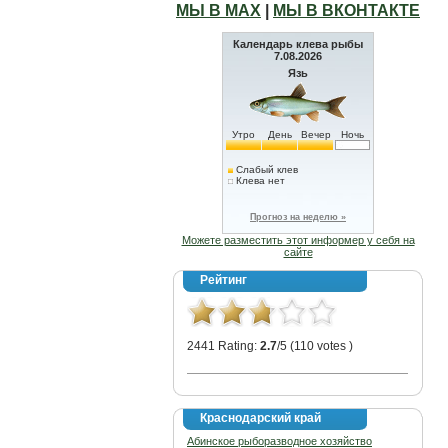
МЫ В МАХ
|
МЫ В ВКОНТАКТЕ
Календарь клева рыбы
7.08.2026
Язь
Утро
День
Вечер
Ночь
Слабый клев
Клева нет
Прогноз на неделю »
Можете разместить этот информер у себя на
сайте
Рейтинг
2441 Rating:
2.7
/5 (110 votes )
Краснодарский край
Абинское рыборазводное хозяйство