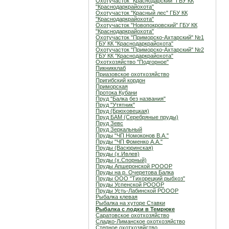
Охотучасток "Краснодарский" ГБУ КК
"Краснодаркрайохота"
Охотучасток "Красный лес" ГБУ КК
"Краснодаркрайохота"
Охотучасток "Новопокровский" ГБУ КК
"Краснодаркрайохота"
Охотучасток "Приморско-Ахтарский" №1
ГБУ КК "Краснодаркрайохота"
Охотучасток "Приморско-Ахтарский" №2
ГБУ КК "Краснодаркрайохота"
Охотхозяйство "Подгорное"
Пикникклаб
Приазовское охотхозяйство
Пригибский кордон
Приморская
Протока Кубани
Пруд "Балка без названия"
Пруд "Утятник"
Пруд (Брюховецкая)
Пруд БАМ (Серебряные пруды)
Пруд Зевс
Пруд Зеркальный
Пруды "ЧП Номоконов В.А."
Пруды "ЧП Фоменко А.А."
Пруды (Васюринская)
Пруды (х.Ивлев)
Пруды (х.Спорный)
Пруды Апшеронской РОООР
Пруды на р. Очеретова Балка
Пруды ООО "Тихорецкий рыбхоз"
Пруды Успенской РОООР
Пруды Усть-Лабинской РОООР
Рыбалка клевая
Рыбалка на хуторе Ставки
Рыбалка с лодки в Темрюке
Саратовское охотхозяйство
Сладко-Лиманское охотхозяйство
Степное охотхозяйство