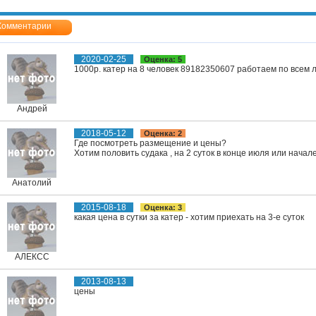
Комментарии
2020-02-25
Оценка: 5
1000р. катер на 8 человек 89182350607 работаем по всем
Андрей
2018-05-12
Оценка: 2
Где посмотреть размещение и цены?
Хотим половить судака , на 2 суток в конце июля или начале
Анатолий
2015-08-18
Оценка: 3
какая цена в сутки за катер - хотим приехать на 3-е суток
АЛЕКСС
2013-08-13
цены