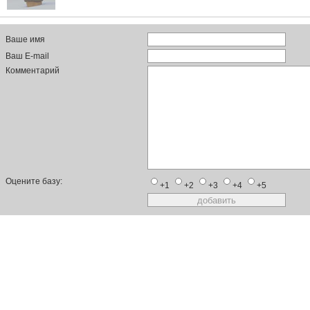
Ваше имя
Ваш E-mail
Комментарий
Оцените базу:
+1
+2
+3
+4
+5