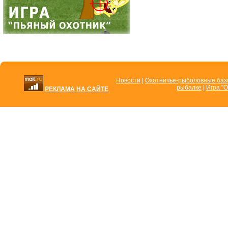
Новости
|
Охотничье-рыболовные ба
рыбалке
|
Игра "О
РЕКЛАМА НА САЙТЕ