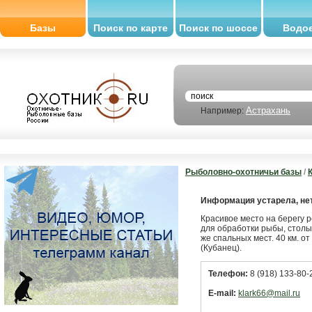
Базы
Поиск по карте
Поиск по шоссе
Водо
Астрахань
Например:
Рыболовно-охотничьи базы
/
Информация устарела, нет
Красивое место на берегу р
для обработки рыбы, столы 
же спальных мест. 40 км. о
(Кубанец).
Телефон:
8 (918) 133-80-
E-mail:
klark66@mail.ru