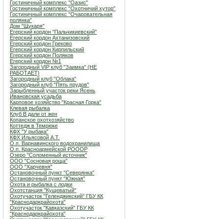
Гостиничный комплекс "Оазис"
Гостиничный комплекс "Охотничий хутор"
Гостиничный комплекс "Очаровательная
полянка"
Дом "Щукаря"
Егерский кордон "Пальчикиевский"
Егерский кордон Ахтанизовский
Егерский кордон Греково
Егерский кордон Кирпильский
Егерский кордон Поляков
Егерский кордон №1
Загородный VIP клуб "Заимка" (НЕ
РАБОТАЕТ)
Загородный клуб "Облака"
Загородный клуб "Пять прудов"
Зарыбленный участок реки Ясень
Ивановская усадьба
Карповое хозяйство "Красная Горка"
Клевая рыбалка
Клуб В дали от жен
Копанское охотхозяйство
Коттедж в Темрюке
КФХ "У рыбака"
КФХ Ильясовой А.Т.
О.п. Варнавинского водохранилища
О.п. Красноармейской РОООР
Озеро "Соломенный источник"
ООО "Сосновая роща"
ООО "Харчевня"
Остановочный пункт "Северянка"
Остановочный пункт "Южная"
Охота и рыбалка с лодки
Охотстанция "Кущеватый"
Охотучасток "Геленджикский" ГБУ КК
"Краснодаркрайохота"
Охотучасток "Кавказский" ГБУ КК
"Краснодаркрайохота"