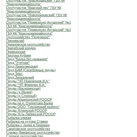
Охотучасток "Краснодарский" ГБУ КК
"Краснодаркрайохота"
Охотучасток "Красный лес" ГБУ КК
"Краснодаркрайохота"
Охотучасток "Новопокровский" ГБУ КК
"Краснодаркрайохота"
Охотучасток "Приморско-Ахтарский" №1
ГБУ КК "Краснодаркрайохота"
Охотучасток "Приморско-Ахтарский" №2
ГБУ КК "Краснодаркрайохота"
Охотхозяйство "Подгорное"
Пикникклаб
Приазовское охотхозяйство
Пригибский кордон
Приморская
Протока Кубани
Пруд "Балка без названия"
Пруд "Утятник"
Пруд (Брюховецкая)
Пруд БАМ (Серебряные пруды)
Пруд Зевс
Пруд Зеркальный
Пруды "ЧП Номоконов В.А."
Пруды "ЧП Фоменко А.А."
Пруды (Васюринская)
Пруды (х.Ивлев)
Пруды (х.Спорный)
Пруды Апшеронской РОООР
Пруды на р. Очеретова Балка
Пруды ООО "Тихорецкий рыбхоз"
Пруды Успенской РОООР
Пруды Усть-Лабинской РОООР
Рыбалка клевая
Рыбалка на хуторе Ставки
Рыбалка с лодки в Темрюке
Саратовское охотхозяйство
Сладко-Лиманское охотхозяйство
Степное охотхозяйство