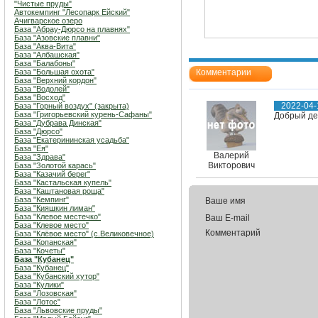
"Чистые пруды"
Автокемпинг "Лесопарк Ейский"
Ачигварское озеро
База "Абрау-Дюрсо на плавнях"
База "Азовские плавни"
База "Аква-Вита"
База "Албашская"
База "Балабоны"
База "Большая охота"
Комментарии
База "Верхний кордон"
База "Водолей"
База "Восход"
2022-04-
База "Горный воздух" (закрыта)
База "Григорьевский курень-Сафаны"
Добрый де
База "Дубрава Динская"
База "Дюрсо"
База "Екатерининская усадьба"
База "Ея"
Валерий
База "Здрава"
Викторович
База "Золотой карась"
База "Казачий берег"
База "Кастальская купель"
База "Каштановая роща"
База "Кемпинг"
Ваше имя
База "Кияшкин лиман"
База "Клевое местечко"
Ваш E-mail
База "Клевое место"
Комментарий
База "Клёвое место" (с.Великовечное)
База "Копанская"
База "Кочеты"
База "Кубанец"
База "Кубанец"
База "Кубанский хутор"
База "Кулики"
База "Лозовская"
База "Лотос"
База "Львовские пруды"