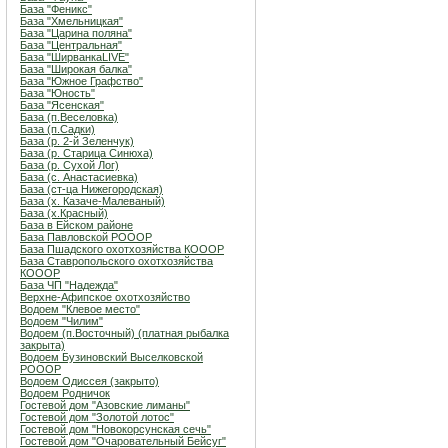
База "Феникс"
База "Хмельницкая"
База "Царина поляна"
База "Центральная"
База "ШирванкаLIVE"
База "Широкая балка"
База "Южное Графство"
База "Юность"
База "Ясенская"
База (п.Веселовка)
База (п.Садки)
База (р. 2-й Зеленчук)
База (р. Старица Синюха)
База (р. Сухой Лог)
База (с. Анастасиевка)
База (ст-ца Нижегородская)
База (х. Казаче-Малеваный)
База (х.Красный)
База в Ейском районе
База Павловской РОООР
База Пшадского охотхозяйства КОООР
База Ставропольского охотхозяйства
КОООР
База ЧП "Надежда"
Верхне-Афипское охотхозяйство
Водоем "Клевое место"
Водоем "Чилим"
Водоем (п.Восточный) (платная рыбалка
закрыта)
Водоем Бузиновский Выселковской
РОООР
Водоем Одиссея (закрыто)
Водоем Родничок
Гостевой дом "Азовские лиманы"
Гостевой дом "Золотой лотос"
Гостевой дом "Новокорсунская сечь"
Гостевой дом "Очаровательный Бейсуг"