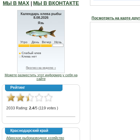
МЫ В МАХ
|
МЫ В ВКОНТАКТЕ
Календарь клева рыбы
8.08.2026
Посмотреть на карте дру
Язь
Утро
День
Вечер
Ночь
Слабый клев
Клева нет
Прогноз на неделю »
Можете разместить этот информер у себя на
сайте
Рейтинг
2033 Rating:
2.4
/5 (119 votes )
Краснодарский край
Абинское рыборазводное хозяйство