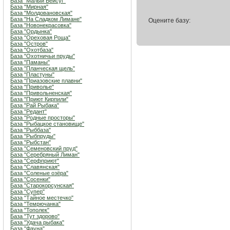
База "Малый Бейсуг"
База "Мирная"
База "Молдовановская"
База "На Сладком Лимане"
Оцените базу:
База "Новонекрасовка"
База "Ордынка"
База "Ореховая Роща"
База "Остров"
База "Охотбаза"
База "Охотничьи пруды"
База "Паманы"
База "Планческая щель"
База "Пластуны"
База "Приазовские плавни"
База "Приволье"
База "Привольненская"
База "Приют Кирпили"
База "Рай Рыбака"
База "Редант"
База "Родные просторы"
База "Рыбацкое становище"
База "Рыббаза"
База "Рыбпруды"
База "Рыбстан"
База "Семеновский пруд"
База "Серебряный Лиман"
База "Серфприют"
База "Славянская"
База "Соленые озёра"
База "Сосенки"
База "Старокорсунская"
База "Супер"
База "Тайное местечко"
База "Темрючанка"
База "Тополек"
База "Тут здорово"
База "Удача рыбака"
База "Фауна"