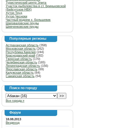
Туристический центр Элита
Участок рыболовства в ст. Бриньковской
(Бейсугское НВХ)
Хутор Труд
Хутор Чесноки
Частный водоем х. Большевик
Шаповаловские пруды
Шевченковские пруды
Популярные регионы
Астраханская область
(358)
Московская область
(262)
Республика Карелия
(244)
Краснодарский край
(182)
Тверская область
(170)
Челябинская область
(165)
Ленинградская область
(156)
Ярославская область
(69)
Калужская область
(64)
Самарская область
(54)
Поиск по городу
Все города »
Форум
18.08.2013
Вездеход