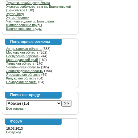
Туристический центр Элита
Участок рыболовства в ст. Бриньковской
(Бейсугское НВХ)
Хутор Труд
Хутор Чесноки
Частный водоем х. Большевик
Шаповаловские пруды
Шевченковские пруды
Популярные регионы
Астраханская область
(358)
Московская область
(262)
Республика Карелия
(244)
Краснодарский край
(182)
Тверская область
(170)
Челябинская область
(165)
Ленинградская область
(156)
Ярославская область
(69)
Калужская область
(64)
Самарская область
(54)
Поиск по городу
Все города »
Форум
18.08.2013
Вездеход