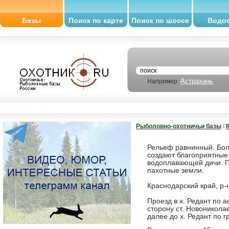
Базы
Поиск по карте
Поиск по шоссе
Водо
Астрахань
Например:
Рыболовно-охотничьи базы
/
Рельеф равнинный. Бол
создают благоприятные 
водоплавающей дичи. П
пахотные земли.
Краснодарский край, р-н
Проезд в х. Редант по а
сторону ст. Новониколае
далее до х. Редант по г