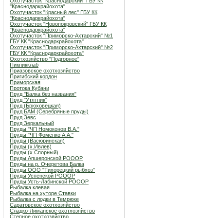
Охотучасток "Краснодарский" ГБУ КК
"Краснодаркрайохота"
Охотучасток "Красный лес" ГБУ КК
"Краснодаркрайохота"
Охотучасток "Новопокровский" ГБУ КК
"Краснодаркрайохота"
Охотучасток "Приморско-Ахтарский" №1
ГБУ КК "Краснодаркрайохота"
Охотучасток "Приморско-Ахтарский" №2
ГБУ КК "Краснодаркрайохота"
Охотхозяйство "Подгорное"
Пикникклаб
Приазовское охотхозяйство
Пригибский кордон
Приморская
Протока Кубани
Пруд "Балка без названия"
Пруд "Утятник"
Пруд (Брюховецкая)
Пруд БАМ (Серебряные пруды)
Пруд Зевс
Пруд Зеркальный
Пруды "ЧП Номоконов В.А."
Пруды "ЧП Фоменко А.А."
Пруды (Васюринская)
Пруды (х.Ивлев)
Пруды (х.Спорный)
Пруды Апшеронской РОООР
Пруды на р. Очеретова Балка
Пруды ООО "Тихорецкий рыбхоз"
Пруды Успенской РОООР
Пруды Усть-Лабинской РОООР
Рыбалка клевая
Рыбалка на хуторе Ставки
Рыбалка с лодки в Темрюке
Саратовское охотхозяйство
Сладко-Лиманское охотхозяйство
Степное охотхозяйство