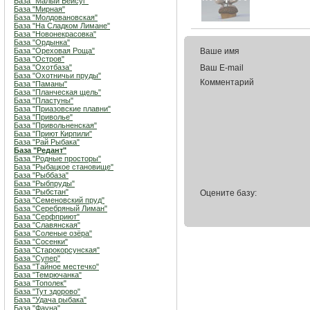
База "Малый Бейсуг"
База "Мирная"
База "Молдовановская"
База "На Сладком Лимане"
База "Новонекрасовка"
База "Ордынка"
База "Ореховая Роща"
Ваше имя
База "Остров"
База "Охотбаза"
Ваш E-mail
База "Охотничьи пруды"
Комментарий
База "Паманы"
База "Планческая щель"
База "Пластуны"
База "Приазовские плавни"
База "Приволье"
База "Привольненская"
База "Приют Кирпили"
База "Рай Рыбака"
База "Редант"
База "Родные просторы"
База "Рыбацкое становище"
База "Рыббаза"
База "Рыбпруды"
База "Рыбстан"
Оцените базу:
База "Семеновский пруд"
База "Серебряный Лиман"
База "Серфприют"
База "Славянская"
База "Соленые озёра"
База "Сосенки"
База "Старокорсунская"
База "Супер"
База "Тайное местечко"
База "Темрючанка"
База "Тополек"
База "Тут здорово"
База "Удача рыбака"
База "Фауна"