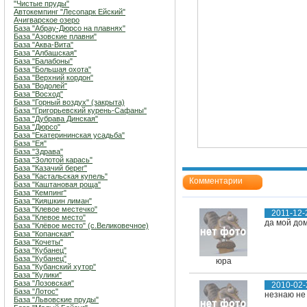
"Чистые пруды"
Автокемпинг "Лесопарк Ейский"
Ачигварское озеро
База "Абрау-Дюрсо на плавнях"
База "Азовские плавни"
База "Аква-Вита"
База "Албашская"
База "Балабоны"
База "Большая охота"
База "Верхний кордон"
База "Водолей"
База "Восход"
База "Горный воздух" (закрыта)
База "Григорьевский курень-Сафаны"
База "Дубрава Динская"
База "Дюрсо"
База "Екатерининская усадьба"
База "Ея"
База "Здрава"
База "Золотой карась"
База "Казачий берег"
База "Кастальская купель"
Комментарии
База "Каштановая роща"
База "Кемпинг"
База "Кияшкин лиман"
База "Клевое местечко"
2011-12-
База "Клевое место"
да мой дом
База "Клёвое место" (с.Великовечное)
База "Копанская"
База "Кочеты"
База "Кубанец"
База "Кубанец"
юра
База "Кубанский хутор"
База "Кулики"
База "Лозовская"
2010-02-
База "Лотос"
незнаю не
База "Львовские пруды"