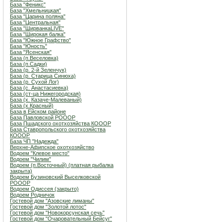
База "Феникс"
База "Хмельницкая"
База "Царина поляна"
База "Центральная"
База "ШирванкаLIVE"
База "Широкая балка"
База "Южное Графство"
База "Юность"
База "Ясенская"
База (п.Веселовка)
База (п.Садки)
База (р. 2-й Зеленчук)
База (р. Старица Синюха)
База (р. Сухой Лог)
База (с. Анастасиевка)
База (ст-ца Нижегородская)
База (х. Казаче-Малеваный)
База (х.Красный)
База в Ейском районе
База Павловской РОООР
База Пшадского охотхозяйства КОООР
База Ставропольского охотхозяйства
КОООР
База ЧП "Надежда"
Верхне-Афипское охотхозяйство
Водоем "Клевое место"
Водоем "Чилим"
Водоем (п.Восточный) (платная рыбалка
закрыта)
Водоем Бузиновский Выселковской
РОООР
Водоем Одиссея (закрыто)
Водоем Родничок
Гостевой дом "Азовские лиманы"
Гостевой дом "Золотой лотос"
Гостевой дом "Новокорсунская сечь"
Гостевой дом "Очаровательный Бейсуг"