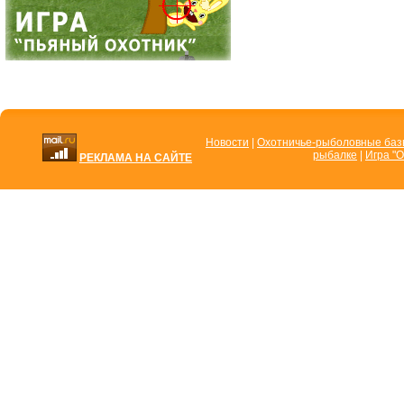
Новости
|
Охотничье-рыболовные ба
рыбалке
|
Игра "О
РЕКЛАМА НА САЙТЕ