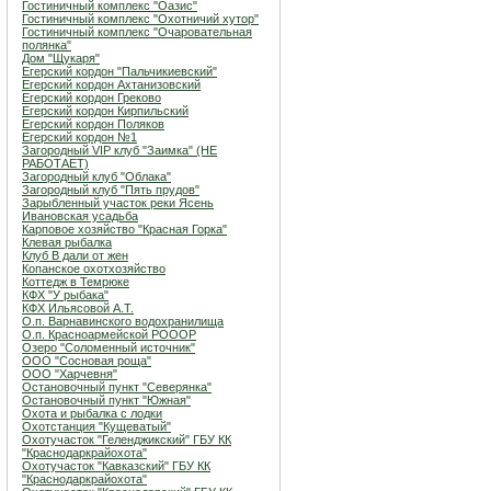
Гостиничный комплекс "Оазис"
Гостиничный комплекс "Охотничий хутор"
Гостиничный комплекс "Очаровательная
полянка"
Дом "Щукаря"
Егерский кордон "Пальчикиевский"
Егерский кордон Ахтанизовский
Егерский кордон Греково
Егерский кордон Кирпильский
Егерский кордон Поляков
Егерский кордон №1
Загородный VIP клуб "Заимка" (НЕ
РАБОТАЕТ)
Загородный клуб "Облака"
Загородный клуб "Пять прудов"
Зарыбленный участок реки Ясень
Ивановская усадьба
Карповое хозяйство "Красная Горка"
Клевая рыбалка
Клуб В дали от жен
Копанское охотхозяйство
Коттедж в Темрюке
КФХ "У рыбака"
КФХ Ильясовой А.Т.
О.п. Варнавинского водохранилища
О.п. Красноармейской РОООР
Озеро "Соломенный источник"
ООО "Сосновая роща"
ООО "Харчевня"
Остановочный пункт "Северянка"
Остановочный пункт "Южная"
Охота и рыбалка с лодки
Охотстанция "Кущеватый"
Охотучасток "Геленджикский" ГБУ КК
"Краснодаркрайохота"
Охотучасток "Кавказский" ГБУ КК
"Краснодаркрайохота"