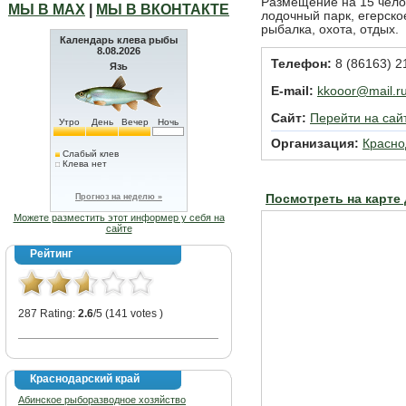
Размещение на 15 чело
МЫ В МАХ
|
МЫ В ВКОНТАКТЕ
лодочный парк, егерско
рыбалка, охота, отдых.
Календарь клева рыбы
8.08.2026
Телефон:
8 (86163) 2
Язь
E-mail:
kkooor@mail.r
Сайт:
Перейти на сай
Утро
День
Вечер
Ночь
Организация:
Красн
Слабый клев
Клева нет
Прогноз на неделю »
Посмотреть на карте
Можете разместить этот информер у себя на
сайте
Рейтинг
287 Rating:
2.6
/5 (141 votes )
Краснодарский край
Абинское рыборазводное хозяйство