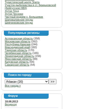
Туристический центр Элита
Участок рыболовства в ст. Бриньковской
(Бейсугское НВХ)
Хутор Труд
Хутор Чесноки
Частный водоем х. Большевик
Шаповаловские пруды
Шевченковские пруды
Популярные регионы
Астраханская область
(358)
Московская область
(262)
Республика Карелия
(244)
Краснодарский край
(182)
Тверская область
(170)
Челябинская область
(165)
Ленинградская область
(156)
Ярославская область
(69)
Калужская область
(64)
Самарская область
(54)
Поиск по городу
Все города »
Форум
18.08.2013
Вездеход