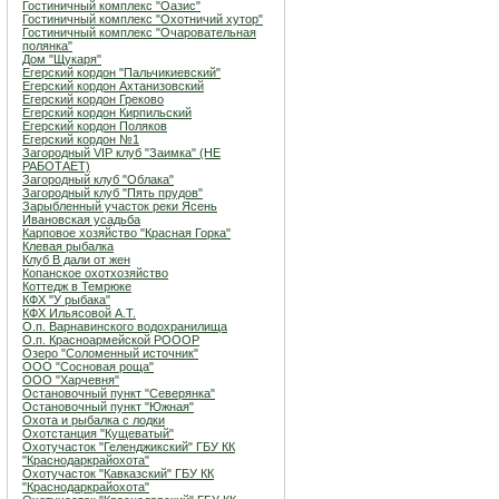
Гостиничный комплекс "Оазис"
Гостиничный комплекс "Охотничий хутор"
Гостиничный комплекс "Очаровательная
полянка"
Дом "Щукаря"
Егерский кордон "Пальчикиевский"
Егерский кордон Ахтанизовский
Егерский кордон Греково
Егерский кордон Кирпильский
Егерский кордон Поляков
Егерский кордон №1
Загородный VIP клуб "Заимка" (НЕ
РАБОТАЕТ)
Загородный клуб "Облака"
Загородный клуб "Пять прудов"
Зарыбленный участок реки Ясень
Ивановская усадьба
Карповое хозяйство "Красная Горка"
Клевая рыбалка
Клуб В дали от жен
Копанское охотхозяйство
Коттедж в Темрюке
КФХ "У рыбака"
КФХ Ильясовой А.Т.
О.п. Варнавинского водохранилища
О.п. Красноармейской РОООР
Озеро "Соломенный источник"
ООО "Сосновая роща"
ООО "Харчевня"
Остановочный пункт "Северянка"
Остановочный пункт "Южная"
Охота и рыбалка с лодки
Охотстанция "Кущеватый"
Охотучасток "Геленджикский" ГБУ КК
"Краснодаркрайохота"
Охотучасток "Кавказский" ГБУ КК
"Краснодаркрайохота"