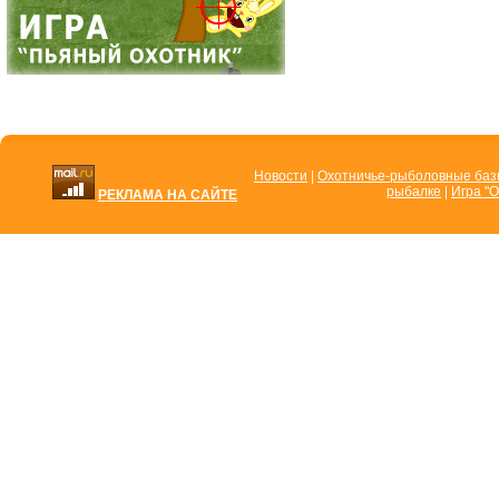
Новости
|
Охотничье-рыболовные ба
рыбалке
|
Игра "О
РЕКЛАМА НА САЙТЕ