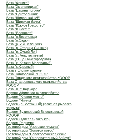
База "Феникс"
База "Хмельницкая"
База "Царина поляна"
База "Центральная"
База "ШирванкаLIVE"
База "Широкая балка"
База "Южное Графство"
База "Юность"
База "Ясенская"
База (п.Веселовка)
База (п.Садки)
База (р. 2-й Зеленчук)
База (р. Старица Синюха)
База (р. Сухой Лог)
База (с. Анастасиевка)
База (ст-ца Нижегородская)
База (х. Казаче-Малеваный)
База (х.Красный)
База в Ейском районе
База Павловской РОООР
База Пшадского охотхозяйства КОООР
База Ставропольского охотхозяйства
КОООР
База ЧП "Надежда"
Верхне-Афипское охотхозяйство
Водоем "Клевое место"
Водоем "Чилим"
Водоем (п.Восточный) (платная рыбалка
закрыта)
Водоем Бузиновский Выселковской
РОООР
Водоем Одиссея (закрыто)
Водоем Родничок
Гостевой дом "Азовские лиманы"
Гостевой дом "Золотой лотос"
Гостевой дом "Новокорсунская сечь"
Гостевой дом "Очаровательный Бейсуг"