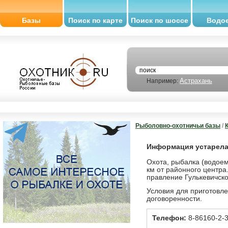
Базы
Поиск по карте
Поиск по шоссе
Водо
Астрахань
Например:
Рыболовно-охотничьи базы
/
Информация устарела,
Охота, рыбалка (водоем
км от районного центра
правление Гулькевичск
Условия для приготовл
договоренности.
Телефон:
8-86160-2-