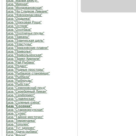
База "Малый Бейсуг"
База "Мирная"
База "Молдовановская"
База "На Сладком Лимане"
База "Новонекрасовка"
База "Ордынка"
База "Ореховая Роща"
База "Остров"
База "Охотбаза"
База "Охотничьи пруды"
База "Паманы"
База "Планческая щель"
База "Пластуны"
База "Приазовские плавни"
База "Приволье"
База "Привольненская"
База "Приют Кирпили"
База "Рай Рыбака"
База "Редант"
База "Родные просторы"
База "Рыбацкое становище"
База "Рыббаза"
База "Рыбпруды"
База "Рыбстан"
База "Семеновский пруд"
База "Серебряный Лиман"
База "Серфприют"
База "Славянская"
База "Соленые озёра"
База "Сосенки"
База "Старокорсунская"
База "Супер"
База "Тайное местечко"
База "Темрючанка"
База "Тополек"
База "Тут здорово"
База "Удача рыбака"
База "Фауна"