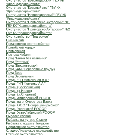
Охотучасток "Краснодарский" ГБУ КК
"Краснодаркрайохота"
Охотучасток "Красный лес" ГБУ КК
"Краснодаркрайохота"
Охотучасток "Новопокровский" ГБУ КК
"Краснодаркрайохота"
Охотучасток "Приморско-Ахтарский" №1
ГБУ КК "Краснодаркрайохота"
Охотучасток "Приморско-Ахтарский" №2
ГБУ КК "Краснодаркрайохота"
Охотхозяйство "Подгорное"
Пикникклаб
Приазовское охотхозяйство
Пригибский кордон
Приморская
Протока Кубани
Пруд "Балка без названия"
Пруд "Утятник"
Пруд (Брюховецкая)
Пруд БАМ (Серебряные пруды)
Пруд Зевс
Пруд Зеркальный
Пруды "ЧП Номоконов В.А."
Пруды "ЧП Фоменко А.А."
Пруды (Васюринская)
Пруды (х.Ивлев)
Пруды (х.Спорный)
Пруды Апшеронской РОООР
Пруды на р. Очеретова Балка
Пруды ООО "Тихорецкий рыбхоз"
Пруды Успенской РОООР
Пруды Усть-Лабинской РОООР
Рыбалка клевая
Рыбалка на хуторе Ставки
Рыбалка с лодки в Темрюке
Саратовское охотхозяйство
Сладко-Лиманское охотхозяйство
Степное охотхозяйство