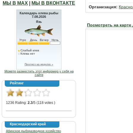
МЫ В МАХ
|
МЫ В ВКОНТАКТЕ
Организация:
Красн
Календарь клева рыбы
7.08.2026
Язь
Посмотреть на карте
Утро
День
Вечер
Ночь
Слабый клев
Клева нет
Прогноз на неделю »
Можете разместить этот информер у себя на
сайте
Рейтинг
1236 Rating:
2.3
/5 (118 votes )
Краснодарский край
Абинское рыборазводное хозяйство