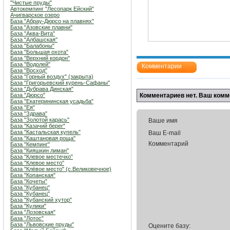
"Чистые пруды"
Автокемпинг "Лесопарк Ейский"
Ачигварское озеро
База "Абрау-Дюрсо на плавнях"
База "Азовские плавни"
База "Аква-Вита"
База "Албашская"
База "Балабоны"
База "Большая охота"
База "Верхний кордон"
База "Водолей"
Комментарии
База "Восход"
База "Горный воздух" (закрыта)
База "Григорьевский курень-Сафаны"
База "Дубрава Динская"
База "Дюрсо"
Комментариев нет. Ваш комм
База "Екатерининская усадьба"
База "Ея"
База "Здрава"
База "Золотой карась"
Ваше имя
База "Казачий берег"
База "Кастальская купель"
Ваш E-mail
База "Каштановая роща"
Комментарий
База "Кемпинг"
База "Кияшкин лиман"
База "Клевое местечко"
База "Клевое место"
База "Клёвое место" (с.Великовечное)
База "Копанская"
База "Кочеты"
База "Кубанец"
База "Кубанец"
База "Кубанский хутор"
База "Кулики"
База "Лозовская"
База "Лотос"
База "Львовские пруды"
Оцените базу: