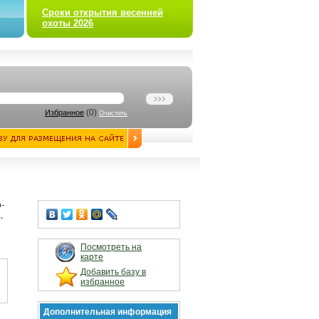
Сроки открытия весенней
охоты 2026
(
0
)
Избранное
Очистить
-
,
Посмотреть на
карте
Добавить базу в
избранное
Дополнительная информация