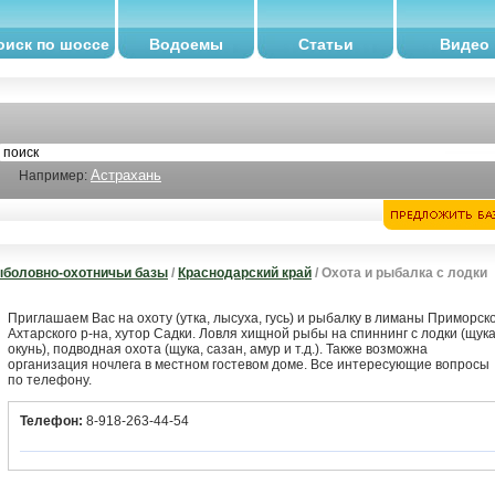
оиск по шоссе
Водоемы
Статьи
Видео
Астрахань
Например:
боловно-охотничьи базы
/
Краснодарский край
/ Охота и рыбалка с лодки
Приглашаем Вас на охоту (утка, лысуха, гусь) и рыбалку в лиманы Приморско
Ахтарского р-на, хутор Садки. Ловля хищной рыбы на спиннинг с лодки (щука
окунь), подводная охота (щука, сазан, амур и т.д.). Также возможна
организация ночлега в местном гостевом доме. Все интересующие вопросы
по телефону.
Телефон:
8-918-263-44-54