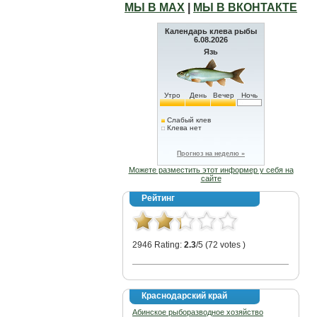
МЫ В МАХ
|
МЫ В ВКОНТАКТЕ
Календарь клева рыбы
6.08.2026
Язь
Утро
День
Вечер
Ночь
Слабый клев
Клева нет
Прогноз на неделю »
Можете разместить этот информер у себя на
сайте
Рейтинг
2946 Rating:
2.3
/5 (72 votes )
Краснодарский край
Абинское рыборазводное хозяйство