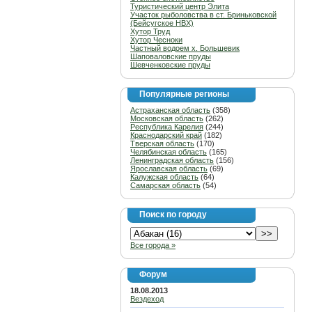
Туристический центр Элита
Участок рыболовства в ст. Бриньковской
(Бейсугское НВХ)
Хутор Труд
Хутор Чесноки
Частный водоем х. Большевик
Шаповаловские пруды
Шевченковские пруды
Популярные регионы
Астраханская область
(358)
Московская область
(262)
Республика Карелия
(244)
Краснодарский край
(182)
Тверская область
(170)
Челябинская область
(165)
Ленинградская область
(156)
Ярославская область
(69)
Калужская область
(64)
Самарская область
(54)
Поиск по городу
Все города »
Форум
18.08.2013
Вездеход