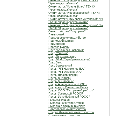
Охотучасток "Краснодарский" ГБУ КК
"Краснодаркрайохота"
Охотучасток "Красный лес" ГБУ КК
"Краснодаркрайохота"
Охотучасток "Новопокровский" ГБУ КК
"Краснодаркрайохота"
Охотучасток "Приморско-Ахтарский" №1
ГБУ КК "Краснодаркрайохота"
Охотучасток "Приморско-Ахтарский" №2
ГБУ КК "Краснодаркрайохота"
Охотхозяйство "Подгорное"
Пикникклаб
Приазовское охотхозяйство
Пригибский кордон
Приморская
Протока Кубани
Пруд "Балка без названия"
Пруд "Утятник"
Пруд (Брюховецкая)
Пруд БАМ (Серебряные пруды)
Пруд Зевс
Пруд Зеркальный
Пруды "ЧП Номоконов В.А."
Пруды "ЧП Фоменко А.А."
Пруды (Васюринская)
Пруды (х.Ивлев)
Пруды (х.Спорный)
Пруды Апшеронской РОООР
Пруды на р. Очеретова Балка
Пруды ООО "Тихорецкий рыбхоз"
Пруды Успенской РОООР
Пруды Усть-Лабинской РОООР
Рыбалка клевая
Рыбалка на хуторе Ставки
Рыбалка с лодки в Темрюке
Саратовское охотхозяйство
Сладко-Лиманское охотхозяйство
Степное охотхозяйство