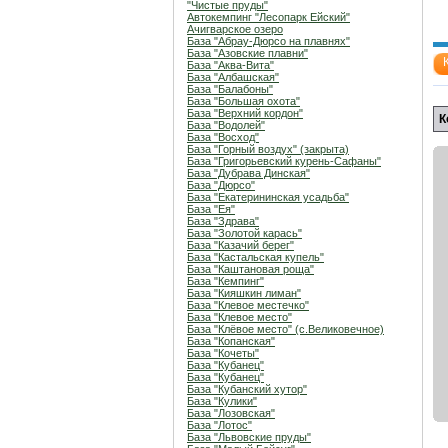
"Чистые пруды"
Автокемпинг "Лесопарк Ейский"
Ачигварское озеро
База "Абрау-Дюрсо на плавнях"
База "Азовские плавни"
База "Аква-Вита"
База "Албашская"
База "Балабоны"
База "Большая охота"
База "Верхний кордон"
К
База "Водолей"
База "Восход"
База "Горный воздух" (закрыта)
База "Григорьевский курень-Сафаны"
База "Дубрава Динская"
База "Дюрсо"
База "Екатерининская усадьба"
База "Ея"
База "Здрава"
База "Золотой карась"
База "Казачий берег"
База "Кастальская купель"
База "Каштановая роща"
База "Кемпинг"
База "Кияшкин лиман"
База "Клевое местечко"
База "Клевое место"
База "Клёвое место" (с.Великовечное)
База "Копанская"
База "Кочеты"
База "Кубанец"
База "Кубанец"
База "Кубанский хутор"
База "Кулики"
База "Лозовская"
База "Лотос"
База "Львовские пруды"