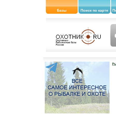
Базы
Поиск по карте
П
Ры