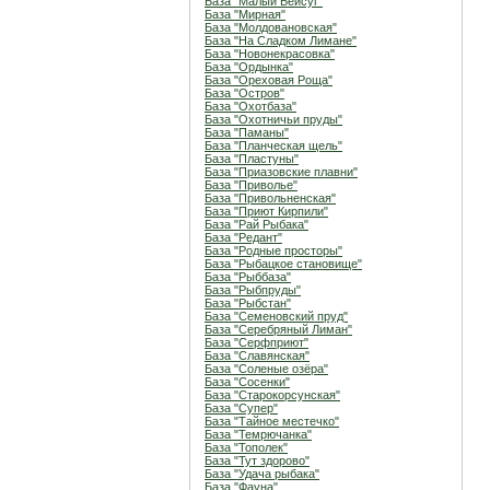
База "Малый Бейсуг"
База "Мирная"
База "Молдовановская"
База "На Сладком Лимане"
База "Новонекрасовка"
База "Ордынка"
База "Ореховая Роща"
База "Остров"
База "Охотбаза"
База "Охотничьи пруды"
База "Паманы"
База "Планческая щель"
База "Пластуны"
База "Приазовские плавни"
База "Приволье"
База "Привольненская"
База "Приют Кирпили"
База "Рай Рыбака"
База "Редант"
База "Родные просторы"
База "Рыбацкое становище"
База "Рыббаза"
База "Рыбпруды"
База "Рыбстан"
База "Семеновский пруд"
База "Серебряный Лиман"
База "Серфприют"
База "Славянская"
База "Соленые озёра"
База "Сосенки"
База "Старокорсунская"
База "Супер"
База "Тайное местечко"
База "Темрючанка"
База "Тополек"
База "Тут здорово"
База "Удача рыбака"
База "Фауна"