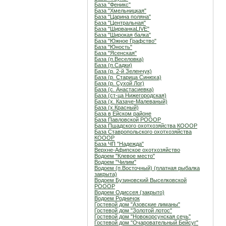
База "Феникс"
База "Хмельницкая"
База "Царина поляна"
База "Центральная"
База "ШирванкаLIVE"
База "Широкая балка"
База "Южное Графство"
База "Юность"
База "Ясенская"
База (п.Веселовка)
База (п.Садки)
База (р. 2-й Зеленчук)
База (р. Старица Синюха)
База (р. Сухой Лог)
База (с. Анастасиевка)
База (ст-ца Нижегородская)
База (х. Казаче-Малеваный)
База (х.Красный)
База в Ейском районе
База Павловской РОООР
База Пшадского охотхозяйства КОООР
База Ставропольского охотхозяйства
КОООР
База ЧП "Надежда"
Верхне-Афипское охотхозяйство
Водоем "Клевое место"
Водоем "Чилим"
Водоем (п.Восточный) (платная рыбалка
закрыта)
Водоем Бузиновский Выселковской
РОООР
Водоем Одиссея (закрыто)
Водоем Родничок
Гостевой дом "Азовские лиманы"
Гостевой дом "Золотой лотос"
Гостевой дом "Новокорсунская сечь"
Гостевой дом "Очаровательный Бейсуг"