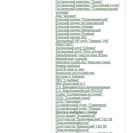
Гостиничный комплекс "Оазис"
Гостиничный комплекс "Охотничий хутор"
Гостиничный комплекс "Очаровательная
полянка"
Дом "Щукаря"
Егерский кордон "Пальчикиевский"
Егерский кордон Ахтанизовский
Егерский кордон Греково
Егерский кордон Кирпильский
Егерский кордон Поляков
Егерский кордон №1
Загородный VIP клуб "Заимка" (НЕ
РАБОТАЕТ)
Загородный клуб "Облака"
Загородный клуб "Пять прудов"
Зарыбленный участок реки Ясень
Ивановская усадьба
Карповое хозяйство "Красная Горка"
Клевая рыбалка
Клуб В дали от жен
Копанское охотхозяйство
Коттедж в Темрюке
КФХ "У рыбака"
КФХ Ильясовой А.Т.
О.п. Варнавинского водохранилища
О.п. Красноармейской РОООР
Озеро "Соломенный источник"
ООО "Сосновая роща"
ООО "Харчевня"
Остановочный пункт "Северянка"
Остановочный пункт "Южная"
Охота и рыбалка с лодки
Охотстанция "Кущеватый"
Охотучасток "Геленджикский" ГБУ КК
"Краснодаркрайохота"
Охотучасток "Кавказский" ГБУ КК
"Краснодаркрайохота"