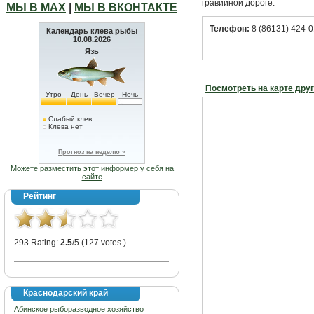
гравийной дороге.
МЫ В МАХ
|
МЫ В ВКОНТАКТЕ
Телефон:
8 (86131) 424-0
Календарь клева рыбы
10.08.2026
Язь
Посмотреть на карте дру
Утро
День
Вечер
Ночь
Слабый клев
Клева нет
Прогноз на неделю »
Можете разместить этот информер у себя на
сайте
Рейтинг
293 Rating:
2.5
/5 (127 votes )
Краснодарский край
Абинское рыборазводное хозяйство