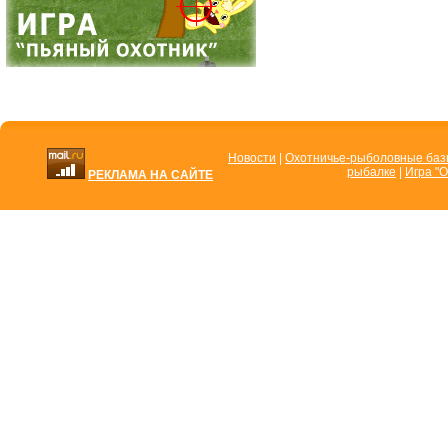
Новости
|
Охотничье-рыболовные ба
рыбалке
|
Игра "О
РЕКЛАМА НА САЙТЕ