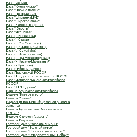
База "Феникс"
База "Хмельницкая"
База "Царина поляна"
База "Центральная"
База "ШирванкаLIVE"
База "Широкая балка"
База "Южное Графство"
База "Юность"
База "Ясенская"
База (п.Веселовка)
База (п.Садки)
База (р. 2-й Зеленчук)
База (р. Старица Синюха)
База (р. Сухой Лог)
База (с. Анастасиевка)
База (ст-ца Нижегородская)
База (х. Казаче-Малеваный)
База (х.Красный)
База в Ейском районе
База Павловской РОООР
База Пшадского охотхозяйства КОООР
База Ставропольского охотхозяйства
КОООР
База ЧП "Надежда"
Верхне-Афипское охотхозяйство
Водоем "Клевое место"
Водоем "Чилим"
Водоем (п.Восточный) (платная рыбалка
закрыта)
Водоем Бузиновский Выселковской
РОООР
Водоем Одиссея (закрыто)
Водоем Родничок
Гостевой дом "Азовские лиманы"
Гостевой дом "Золотой лотос"
Гостевой дом "Новокорсунская сечь"
Гостевой дом "Очаровательный Бейсуг"