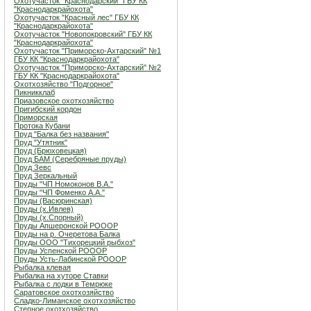
Охотучасток "Краснодарский" ГБУ КК
"Краснодаркрайохота"
Охотучасток "Красный лес" ГБУ КК
"Краснодаркрайохота"
Охотучасток "Новопокровский" ГБУ КК
"Краснодаркрайохота"
Охотучасток "Приморско-Ахтарский" №1
ГБУ КК "Краснодаркрайохота"
Охотучасток "Приморско-Ахтарский" №2
ГБУ КК "Краснодаркрайохота"
Охотхозяйство "Подгорное"
Пикникклаб
Приазовское охотхозяйство
Пригибский кордон
Приморская
Протока Кубани
Пруд "Балка без названия"
Пруд "Утятник"
Пруд (Брюховецкая)
Пруд БАМ (Серебряные пруды)
Пруд Зевс
Пруд Зеркальный
Пруды "ЧП Номоконов В.А."
Пруды "ЧП Фоменко А.А."
Пруды (Васюринская)
Пруды (х.Ивлев)
Пруды (х.Спорный)
Пруды Апшеронской РОООР
Пруды на р. Очеретова Балка
Пруды ООО "Тихорецкий рыбхоз"
Пруды Успенской РОООР
Пруды Усть-Лабинской РОООР
Рыбалка клевая
Рыбалка на хуторе Ставки
Рыбалка с лодки в Темрюке
Саратовское охотхозяйство
Сладко-Лиманское охотхозяйство
Степное охотхозяйство