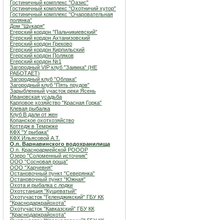
Гостиничный комплекс "Оазис"
Гостиничный комплекс "Охотничий хутор"
Гостиничный комплекс "Очаровательная
полянка"
Дом "Щукаря"
Егерский кордон "Пальчикиевский"
Егерский кордон Ахтанизовский
Егерский кордон Греково
Егерский кордон Кирпильский
Егерский кордон Поляков
Егерский кордон №1
Загородный VIP клуб "Заимка" (НЕ
РАБОТАЕТ)
Загородный клуб "Облака"
Загородный клуб "Пять прудов"
Зарыбленный участок реки Ясень
Ивановская усадьба
Карповое хозяйство "Красная Горка"
Клевая рыбалка
Клуб В дали от жен
Копанское охотхозяйство
Коттедж в Темрюке
КФХ "У рыбака"
КФХ Ильясовой А.Т.
О.п. Варнавинского водохранилища
О.п. Красноармейской РОООР
Озеро "Соломенный источник"
ООО "Сосновая роща"
ООО "Харчевня"
Остановочный пункт "Северянка"
Остановочный пункт "Южная"
Охота и рыбалка с лодки
Охотстанция "Кущеватый"
Охотучасток "Геленджикский" ГБУ КК
"Краснодаркрайохота"
Охотучасток "Кавказский" ГБУ КК
"Краснодаркрайохота"