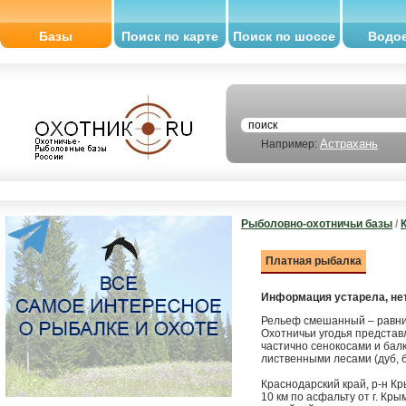
Базы
Поиск по карте
Поиск по шоссе
Водо
Астрахань
Например:
Рыболовно-охотничьи базы
/
Платная рыбалка
Информация устарела, нет
Рельеф смешанный – равни
Охотничьи угодья представ
частично сенокосами и бал
лиственными лесами (дуб, бу
Краснодарский край, р-н Кр
10 км по асфальту от г. Кры