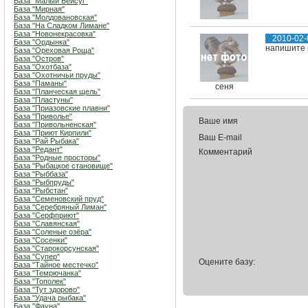
База "Малый Бейсуг"
База "Мирная"
База "Молдовановская"
База "На Сладком Лимане"
База "Новонекрасовка"
2010-02-
База "Ордынка"
напишите це
База "Ореховая Роща"
База "Остров"
База "Охотбаза"
База "Охотничьи пруды"
База "Паманы"
сеня
База "Планческая щель"
База "Пластуны"
База "Приазовские плавни"
База "Приволье"
Ваше имя
База "Привольненская"
База "Приют Кирпили"
Ваш E-mail
База "Рай Рыбака"
База "Редант"
Комментарий
База "Родные просторы"
База "Рыбацкое становище"
База "Рыббаза"
База "Рыбпруды"
База "Рыбстан"
База "Семеновский пруд"
База "Серебряный Лиман"
База "Серфприют"
База "Славянская"
База "Соленые озёра"
База "Сосенки"
База "Старокорсунская"
База "Супер"
Оцените базу:
База "Тайное местечко"
База "Темрючанка"
База "Тополек"
База "Тут здорово"
База "Удача рыбака"
База "Фауна"