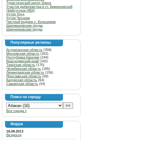
Туристический центр Элита
Участок рыболовства в ст. Бриньковской
(Бейсугское НВХ)
Хутор Труд
Хутор Чесноки
Частный водоем х. Большевик
Шаповаловские пруды
Шевченковские пруды
Популярные регионы
Астраханская область
(358)
Московская область
(262)
Республика Карелия
(244)
Краснодарский край
(182)
Тверская область
(170)
Челябинская область
(165)
Ленинградская область
(156)
Ярославская область
(69)
Калужская область
(64)
Самарская область
(54)
Поиск по городу
Все города »
Форум
18.08.2013
Вездеход