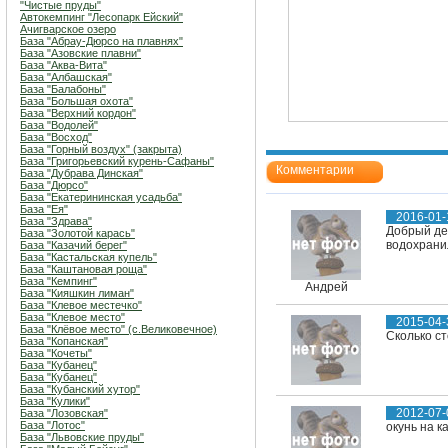
"Чистые пруды"
Автокемпинг "Лесопарк Ейский"
Ачигварское озеро
База "Абрау-Дюрсо на плавнях"
База "Азовские плавни"
База "Аква-Вита"
База "Албашская"
База "Балабоны"
База "Большая охота"
База "Верхний кордон"
База "Водолей"
База "Восход"
База "Горный воздух" (закрыта)
База "Григорьевский курень-Сафаны"
Комментарии
База "Дубрава Динская"
База "Дюрсо"
База "Екатерининская усадьба"
База "Ея"
2016-01-
База "Здрава"
Добрый де
База "Золотой карась"
водохрани
База "Казачий берег"
База "Кастальская купель"
База "Каштановая роща"
База "Кемпинг"
Андрей
База "Кияшкин лиман"
База "Клевое местечко"
База "Клевое место"
2015-04-
База "Клёвое место" (с.Великовечное)
Сколько ст
База "Копанская"
База "Кочеты"
База "Кубанец"
База "Кубанец"
База "Кубанский хутор"
База "Кулики"
2012-07-
База "Лозовская"
База "Лотос"
окунь на ка
База "Львовские пруды"