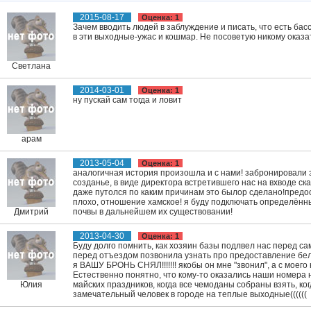
2015-08-17
Оценка: 1
Зачем вводить людей в заблуждение и писать, что есть бас
в эти выходные-ужас и кошмар. Не посоветую никому оказа
Светлана
2014-03-01
Оценка: 1
ну пускай сам тогда и ловит
арам
2013-05-04
Оценка: 1
аналогичная история произошла и с нами! забронировали з
созданье, в виде директора встретившего нас на вхводе ск
даже путолся по каким причинам это былор сделано!предост
плохо, отношение хамское! я буду подключать определённ
Дмитрий
почвы в дальнейшем их существовании!
2013-04-30
Оценка: 1
Буду долго помнить, как хозяин базы подлвел нас перед с
перед отъездом позвонила узнать про предоставление белья
я ВАШУ БРОНЬ СНЯЛ!!!!!!! якобы он мне "звонил", а с моего 
Естественно понятно, что кому-то оказались наши номера н
Юлия
майских праздников, когда все чемоданы собраны взять, ко
замечательный человек в городе на теплые выходные((((((