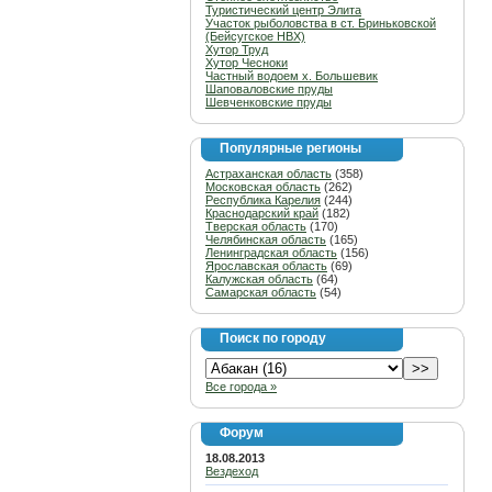
Туристический центр Элита
Участок рыболовства в ст. Бриньковской
(Бейсугское НВХ)
Хутор Труд
Хутор Чесноки
Частный водоем х. Большевик
Шаповаловские пруды
Шевченковские пруды
Популярные регионы
Астраханская область
(358)
Московская область
(262)
Республика Карелия
(244)
Краснодарский край
(182)
Тверская область
(170)
Челябинская область
(165)
Ленинградская область
(156)
Ярославская область
(69)
Калужская область
(64)
Самарская область
(54)
Поиск по городу
Все города »
Форум
18.08.2013
Вездеход