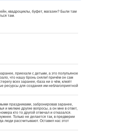
сейн, квадроциклы, буфет, магазин? Были там
ться там.
аранее, приехали с детьми, а это полупьяное
азало, что нашу бронь сняли! причём он сам
ерегу всех заранее,-база ни о чём, клюёт
ые ресурсы для создания им неблагоприятной
амыми праздниками, забронировав заранее,
 и мелкие другие вопросы, а он мне в ответ,
номера кто то другой отвечал и отказался.
ужнее. Только не делается так, в предверии
гда люди рассчитывают. Оставил нас этот