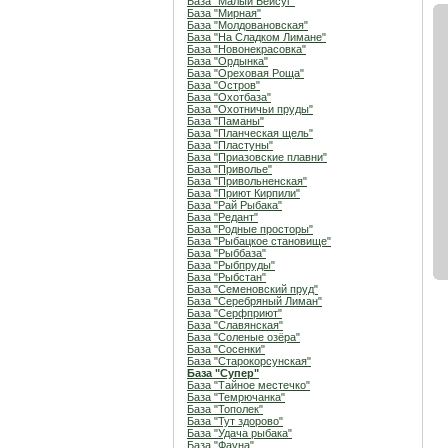
База "Малый Бейсуг"
База "Мирная"
База "Молдовановская"
База "На Сладком Лимане"
База "Новонекрасовка"
База "Ордынка"
База "Ореховая Роща"
База "Остров"
База "Охотбаза"
База "Охотничьи пруды"
База "Паманы"
База "Планческая щель"
База "Пластуны"
База "Приазовские плавни"
База "Приволье"
База "Привольненская"
База "Приют Кирпили"
База "Рай Рыбака"
База "Редант"
База "Родные просторы"
База "Рыбацкое становище"
База "Рыббаза"
База "Рыбпруды"
База "Рыбстан"
База "Семеновский пруд"
База "Серебряный Лиман"
База "Серфприют"
База "Славянская"
База "Соленые озёра"
База "Сосенки"
База "Старокорсунская"
База "Супер"
База "Тайное местечко"
База "Темрючанка"
База "Тополек"
База "Тут здорово"
База "Удача рыбака"
База "Фауна"