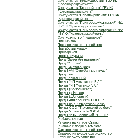
Охотучасток "Краснодарский" ГБУ КК
"Краснодаркрайохота"
Охотучасток "Красный лес" ГБУ КК
"Краснодаркрайохота"
Охотучасток "Новопокровский" ГБУ КК
"Краснодаркрайохота"
Охотучасток "Приморско-Ахтарский" №1
ГБУ КК "Краснодаркрайохота"
Охотучасток "Приморско-Ахтарский" №2
ГБУ КК "Краснодаркрайохота"
Охотхозяйство "Подгорное"
Пикникклаб
Приазовское охотхозяйство
Пригибский кордон
Приморская
Протока Кубани
Пруд "Балка без названия"
Пруд "Утятник"
Пруд (Брюховецкая)
Пруд БАМ (Серебряные пруды)
Пруд Зевс
Пруд Зеркальный
Пруды "ЧП Номоконов В.А."
Пруды "ЧП Фоменко А.А."
Пруды (Васюринская)
Пруды (х.Ивлев)
Пруды (х.Спорный)
Пруды Апшеронской РОООР
Пруды на р. Очеретова Балка
Пруды ООО "Тихорецкий рыбхоз"
Пруды Успенской РОООР
Пруды Усть-Лабинской РОООР
Рыбалка клевая
Рыбалка на хуторе Ставки
Рыбалка с лодки в Темрюке
Саратовское охотхозяйство
Сладко-Лиманское охотхозяйство
Степное охотхозяйство