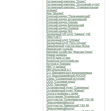
Гостиничный комплекс "Оазис"
Гостиничный комплекс "Охотничий хутор"
Гостиничный комплекс "Очаровательная
полянка"
Дом "Щукаря"
Егерский кордон "Пальчикиевский"
Егерский кордон Ахтанизовский
Егерский кордон Греково
Егерский кордон Кирпильский
Егерский кордон Поляков
Егерский кордон №1
Загородный VIP клуб "Заимка" (НЕ
РАБОТАЕТ)
Загородный клуб "Облака"
Загородный клуб "Пять прудов"
Зарыбленный участок реки Ясень
Ивановская усадьба
Карповое хозяйство "Красная Горка"
Клевая рыбалка
Клуб В дали от жен
Копанское охотхозяйство
Коттедж в Темрюке
КФХ "У рыбака"
КФХ Ильясовой А.Т.
О.п. Варнавинского водохранилища
О.п. Красноармейской РОООР
Озеро "Соломенный источник"
ООО "Сосновая роща"
ООО "Харчевня"
Остановочный пункт "Северянка"
Остановочный пункт "Южная"
Охота и рыбалка с лодки
Охотстанция "Кущеватый"
Охотучасток "Геленджикский" ГБУ КК
"Краснодаркрайохота"
Охотучасток "Кавказский" ГБУ КК
"Краснодаркрайохота"