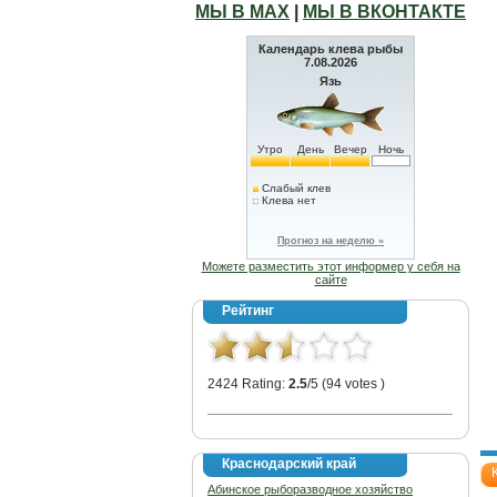
МЫ В МАХ
|
МЫ В ВКОНТАКТЕ
Календарь клева рыбы
7.08.2026
Язь
Утро
День
Вечер
Ночь
Слабый клев
Клева нет
Прогноз на неделю »
Можете разместить этот информер у себя на
сайте
Рейтинг
2424 Rating:
2.5
/5 (94 votes )
Краснодарский край
Абинское рыборазводное хозяйство