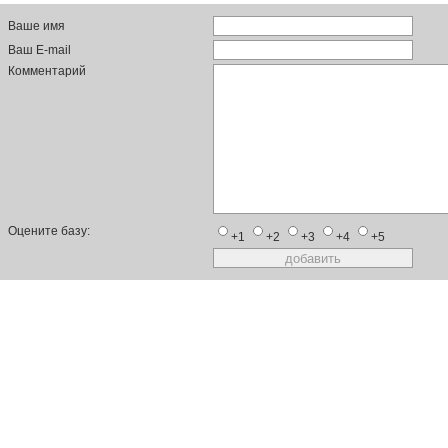
Ваше имя
Ваш E-mail
Комментарий
Оцените базу:
+1
+2
+3
+4
+5