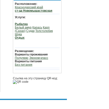
Расположение:
Краснодарский край
ст-ца Новомышастовская
Услуги:
Рыбалка
Белый амур
Карась
Карп
(Сазан)
Судак
Толстолобик
Щука
Отдых
Размещение:
Варианты проживания
Полулюкс
Эконом-класс
Варианты питания
Без питания
Ссылка на эту страницу QR-код: