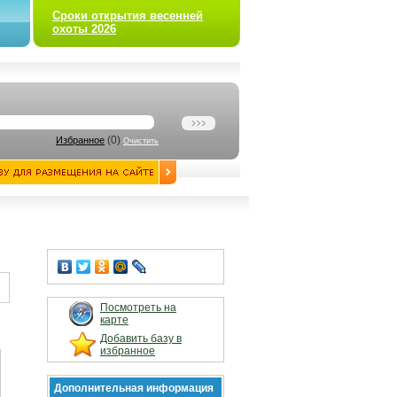
Сроки открытия весенней
охоты 2026
(
0
)
Избранное
Очистить
Посмотреть на
карте
Добавить базу в
избранное
Дополнительная информация