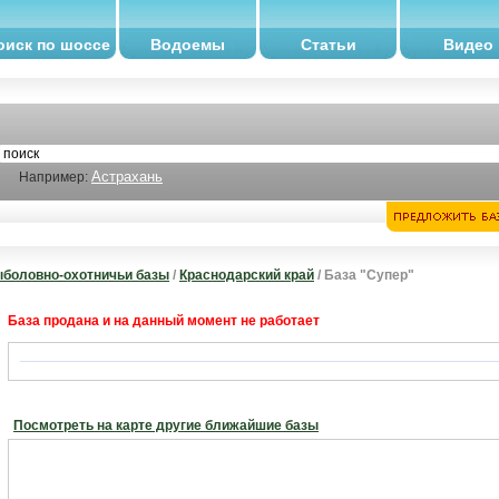
оиск по шоссе
Водоемы
Статьи
Видео
Астрахань
Например:
боловно-охотничьи базы
/
Краснодарский край
/ База "Супер"
База продана и на данный момент не работает
Посмотреть на карте другие ближайшие базы