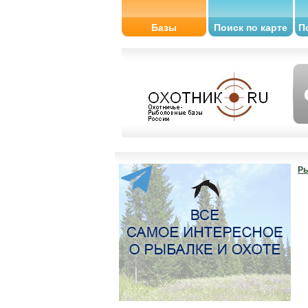
Базы
Поиск по карте
П
Ры