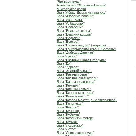
"Чистые пруды"
Автокемпинг "Лесопарк Ейский"
Ачигварское озеро
База "Абрау-Дюрсо на плавнях"
База "Азовские плавни"
База "Аква-Вита"
База "Албашская"
База "Балабоны"
База "Большая охота"
База "Верхний кордон"
База "Водолей"
База "Восход"
База "Горный воздух" (закрыта)
База "Григорьевский курень-Сафаны"
База "Дубрава Динская"
База "Дюрсо"
База "Екатерининская усадьба"
База "Ея"
База "Здрава"
База "Золотой карась"
База "Казачий берег"
База "Кастальская купель"
База "Каштановая роща"
База "Кемпинг"
База "Кияшкин лиман"
База "Клевое местечко"
База "Клевое место"
База "Клёвое место" (с.Великовечное)
База "Копанская"
База "Кочеты"
База "Кубанец"
База "Кубанец"
База "Кубанский хутор"
База "Кулики"
База "Лозовская"
База "Лотос"
База "Львовские пруды"