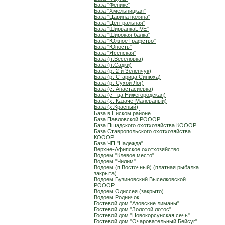
База "Феникс"
База "Хмельницкая"
База "Царина поляна"
База "Центральная"
База "ШирванкаLIVE"
База "Широкая балка"
База "Южное Графство"
База "Юность"
База "Ясенская"
База (п.Веселовка)
База (п.Садки)
База (р. 2-й Зеленчук)
База (р. Старица Синюха)
База (р. Сухой Лог)
База (с. Анастасиевка)
База (ст-ца Нижегородская)
База (х. Казаче-Малеваный)
База (х.Красный)
База в Ейском районе
База Павловской РОООР
База Пшадского охотхозяйства КОООР
База Ставропольского охотхозяйства
КОООР
База ЧП "Надежда"
Верхне-Афипское охотхозяйство
Водоем "Клевое место"
Водоем "Чилим"
Водоем (п.Восточный) (платная рыбалка
закрыта)
Водоем Бузиновский Выселковской
РОООР
Водоем Одиссея (закрыто)
Водоем Родничок
Гостевой дом "Азовские лиманы"
Гостевой дом "Золотой лотос"
Гостевой дом "Новокорсунская сечь"
Гостевой дом "Очаровательный Бейсуг"