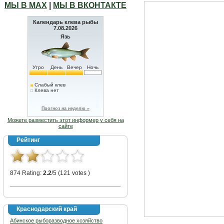
МЫ В МАХ
|
МЫ В ВКОНТАКТЕ
Календарь клева рыбы
7.08.2026
Язь
Утро
День
Вечер
Ночь
Слабый клев
Клева нет
Прогноз на неделю »
Можете разместить этот информер у себя на
сайте
Рейтинг
874 Rating:
2.2
/5 (121 votes )
Краснодарский край
Абинское рыборазводное хозяйство