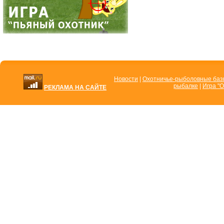
Новости
|
Охотничье-рыболовные ба
рыбалке
|
Игра "О
РЕКЛАМА НА САЙТЕ