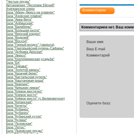
"Чистые пруды"
Автокемпинг "Лесопарк Ейский"
Ачигварское озеро
Комментарии
База "Абрау-Дюрсо на плавнях"
База "Азовские плавни"
База "Аква-Вита"
База "Албашская"
База "Балабоны"
Комментариев нет. Ваш комм
База "Большая охота"
База "Верхний кордон"
База "Водолей"
База "Восход"
Ваше имя
База "Горный воздух" (закрыта)
База "Григорьевский курень-Сафаны"
Ваш E-mail
База "Дубрава Динская"
Комментарий
База "Дюрсо"
База "Екатерининская усадьба"
База "Ея"
База "Здрава"
База "Золотой карась"
База "Казачий берег"
База "Кастальская купель"
База "Каштановая роща"
База "Кемпинг"
База "Кияшкин лиман"
База "Клевое местечко"
База "Клевое место"
База "Клёвое место" (с.Великовечное)
База "Копанская"
Оцените базу:
База "Кочеты"
База "Кубанец"
База "Кубанец"
База "Кубанский хутор"
База "Кулики"
База "Лозовская"
База "Лотос"
База "Львовские пруды"