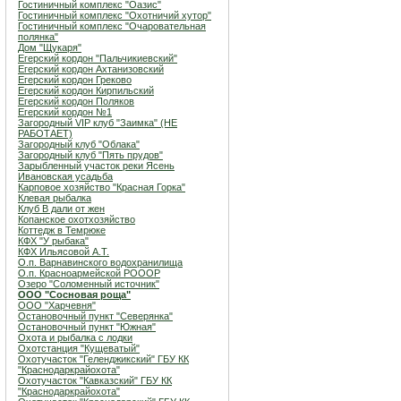
Гостиничный комплекс "Оазис"
Гостиничный комплекс "Охотничий хутор"
Гостиничный комплекс "Очаровательная
полянка"
Дом "Щукаря"
Егерский кордон "Пальчикиевский"
Егерский кордон Ахтанизовский
Егерский кордон Греково
Егерский кордон Кирпильский
Егерский кордон Поляков
Егерский кордон №1
Загородный VIP клуб "Заимка" (НЕ
РАБОТАЕТ)
Загородный клуб "Облака"
Загородный клуб "Пять прудов"
Зарыбленный участок реки Ясень
Ивановская усадьба
Карповое хозяйство "Красная Горка"
Клевая рыбалка
Клуб В дали от жен
Копанское охотхозяйство
Коттедж в Темрюке
КФХ "У рыбака"
КФХ Ильясовой А.Т.
О.п. Варнавинского водохранилища
О.п. Красноармейской РОООР
Озеро "Соломенный источник"
ООО "Сосновая роща"
ООО "Харчевня"
Остановочный пункт "Северянка"
Остановочный пункт "Южная"
Охота и рыбалка с лодки
Охотстанция "Кущеватый"
Охотучасток "Геленджикский" ГБУ КК
"Краснодаркрайохота"
Охотучасток "Кавказский" ГБУ КК
"Краснодаркрайохота"