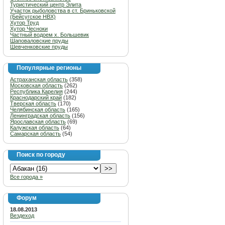
Туристический центр Элита
Участок рыболовства в ст. Бриньковской
(Бейсугское НВХ)
Хутор Труд
Хутор Чесноки
Частный водоем х. Большевик
Шаповаловские пруды
Шевченковские пруды
Популярные регионы
Астраханская область
(358)
Московская область
(262)
Республика Карелия
(244)
Краснодарский край
(182)
Тверская область
(170)
Челябинская область
(165)
Ленинградская область
(156)
Ярославская область
(69)
Калужская область
(64)
Самарская область
(54)
Поиск по городу
Все города »
Форум
18.08.2013
Вездеход