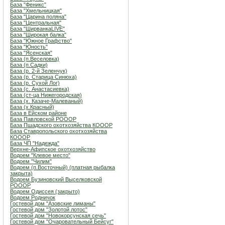
База "Феникс"
База "Хмельницкая"
База "Царина поляна"
База "Центральная"
База "ШирванкаLIVE"
База "Широкая балка"
База "Южное Графство"
База "Юность"
База "Ясенская"
База (п.Веселовка)
База (п.Садки)
База (р. 2-й Зеленчук)
База (р. Старица Синюха)
База (р. Сухой Лог)
База (с. Анастасиевка)
База (ст-ца Нижегородская)
База (х. Казаче-Малеваный)
База (х.Красный)
База в Ейском районе
База Павловской РОООР
База Пшадского охотхозяйства КОООР
База Ставропольского охотхозяйства
КОООР
База ЧП "Надежда"
Верхне-Афипское охотхозяйство
Водоем "Клевое место"
Водоем "Чилим"
Водоем (п.Восточный) (платная рыбалка
закрыта)
Водоем Бузиновский Выселковской
РОООР
Водоем Одиссея (закрыто)
Водоем Родничок
Гостевой дом "Азовские лиманы"
Гостевой дом "Золотой лотос"
Гостевой дом "Новокорсунская сечь"
Гостевой дом "Очаровательный Бейсуг"