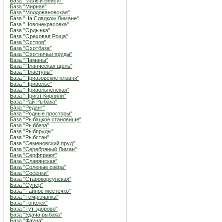
База "Малый Бейсуг"
База "Мирная"
База "Молдовановская"
База "На Сладком Лимане"
База "Новонекрасовка"
База "Ордынка"
База "Ореховая Роща"
База "Остров"
База "Охотбаза"
База "Охотничьи пруды"
База "Паманы"
База "Планческая щель"
База "Пластуны"
База "Приазовские плавни"
База "Приволье"
База "Привольненская"
База "Приют Кирпили"
База "Рай Рыбака"
База "Редант"
База "Родные просторы"
База "Рыбацкое становище"
База "Рыббаза"
База "Рыбпруды"
База "Рыбстан"
База "Семеновский пруд"
База "Серебряный Лиман"
База "Серфприют"
База "Славянская"
База "Соленые озёра"
База "Сосенки"
База "Старокорсунская"
База "Супер"
База "Тайное местечко"
База "Темрючанка"
База "Тополек"
База "Тут здорово"
База "Удача рыбака"
База "Фауна"