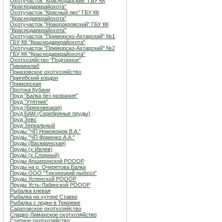
Охотучасток "Краснодарский" ГБУ КК
"Краснодаркрайохота"
Охотучасток "Красный лес" ГБУ КК
"Краснодаркрайохота"
Охотучасток "Новопокровский" ГБУ КК
"Краснодаркрайохота"
Охотучасток "Приморско-Ахтарский" №1
ГБУ КК "Краснодаркрайохота"
Охотучасток "Приморско-Ахтарский" №2
ГБУ КК "Краснодаркрайохота"
Охотхозяйство "Подгорное"
Пикникклаб
Приазовское охотхозяйство
Пригибский кордон
Приморская
Протока Кубани
Пруд "Балка без названия"
Пруд "Утятник"
Пруд (Брюховецкая)
Пруд БАМ (Серебряные пруды)
Пруд Зевс
Пруд Зеркальный
Пруды "ЧП Номоконов В.А."
Пруды "ЧП Фоменко А.А."
Пруды (Васюринская)
Пруды (х.Ивлев)
Пруды (х.Спорный)
Пруды Апшеронской РОООР
Пруды на р. Очеретова Балка
Пруды ООО "Тихорецкий рыбхоз"
Пруды Успенской РОООР
Пруды Усть-Лабинской РОООР
Рыбалка клевая
Рыбалка на хуторе Ставки
Рыбалка с лодки в Темрюке
Саратовское охотхозяйство
Сладко-Лиманское охотхозяйство
Степное охотхозяйство