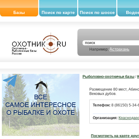
Базы
Поиск по карте
Поиск по шоссе
Водо
Астрахань
Например:
Рыболовно-охотничьи базы
/
Размещение 80 мест, Абинск
Вековых дубов.
Телефон:
8 (86150) 5-34-
Организация:
Краснодар
Посмотреть на карте дру