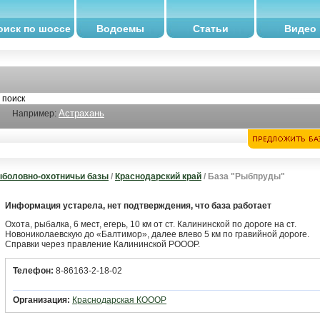
оиск по шоссе
Водоемы
Статьи
Видео
Астрахань
Например:
боловно-охотничьи базы
/
Краснодарский край
/ База "Рыбпруды"
Информация устарела, нет подтверждения, что база работает
Охота, рыбалка, 6 мест, егерь, 10 км от ст. Калининской по дороге на ст.
Новониколаевскую до «Балтимор», далее влево 5 км по гравийной дороге.
Справки через правление Калининской РОООР.
Телефон:
8-86163-2-18-02
Организация:
Краснодарская КОООР