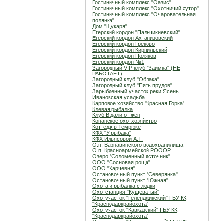
Гостиничный комплекс "Оазис"
Гостиничный комплекс "Охотничий хутор"
Гостиничный комплекс "Очаровательная
полянка"
Дом "Щукаря"
Егерский кордон "Пальчикиевский"
Егерский кордон Ахтанизовский
Егерский кордон Греково
Егерский кордон Кирпильский
Егерский кордон Поляков
Егерский кордон №1
Загородный VIP клуб "Заимка" (НЕ
РАБОТАЕТ)
Загородный клуб "Облака"
Загородный клуб "Пять прудов"
Зарыбленный участок реки Ясень
Ивановская усадьба
Карповое хозяйство "Красная Горка"
Клевая рыбалка
Клуб В дали от жен
Копанское охотхозяйство
Коттедж в Темрюке
КФХ "У рыбака"
КФХ Ильясовой А.Т.
О.п. Варнавинского водохранилища
О.п. Красноармейской РОООР
Озеро "Соломенный источник"
ООО "Сосновая роща"
ООО "Харчевня"
Остановочный пункт "Северянка"
Остановочный пункт "Южная"
Охота и рыбалка с лодки
Охотстанция "Кущеватый"
Охотучасток "Геленджикский" ГБУ КК
"Краснодаркрайохота"
Охотучасток "Кавказский" ГБУ КК
"Краснодаркрайохота"