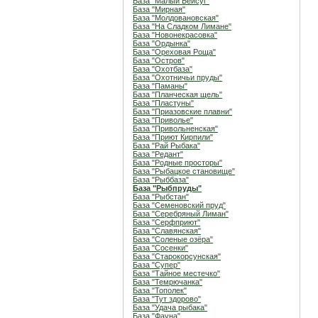
База "Малый Бейсуг"
База "Мирная"
База "Молдовановская"
База "На Сладком Лимане"
База "Новонекрасовка"
База "Ордынка"
База "Ореховая Роща"
База "Остров"
База "Охотбаза"
База "Охотничьи пруды"
База "Паманы"
База "Планческая щель"
База "Пластуны"
База "Приазовские плавни"
База "Приволье"
База "Привольненская"
База "Приют Кирпили"
База "Рай Рыбака"
База "Редант"
База "Родные просторы"
База "Рыбацкое становище"
База "Рыббаза"
База "Рыбпруды"
База "Рыбстан"
База "Семеновский пруд"
База "Серебряный Лиман"
База "Серфприют"
База "Славянская"
База "Соленые озёра"
База "Сосенки"
База "Старокорсунская"
База "Супер"
База "Тайное местечко"
База "Темрючанка"
База "Тополек"
База "Тут здорово"
База "Удача рыбака"
База "Фауна"