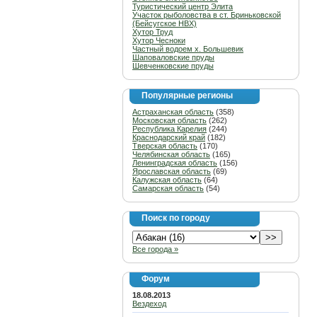
Туристический центр Элита
Участок рыболовства в ст. Бриньковской
(Бейсугское НВХ)
Хутор Труд
Хутор Чесноки
Частный водоем х. Большевик
Шаповаловские пруды
Шевченковские пруды
Популярные регионы
Астраханская область
(358)
Московская область
(262)
Республика Карелия
(244)
Краснодарский край
(182)
Тверская область
(170)
Челябинская область
(165)
Ленинградская область
(156)
Ярославская область
(69)
Калужская область
(64)
Самарская область
(54)
Поиск по городу
Все города »
Форум
18.08.2013
Вездеход