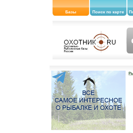
Базы
Поиск по карте
П
Ры