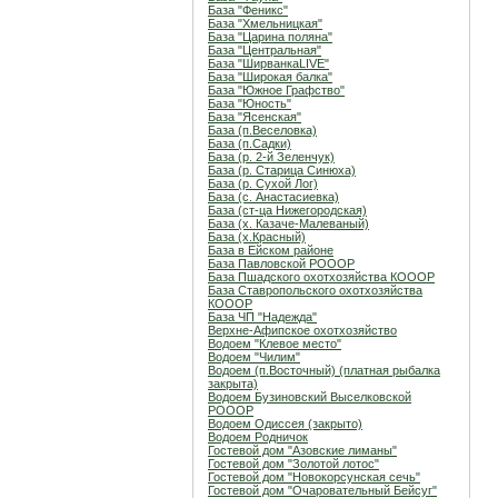
База "Феникс"
База "Хмельницкая"
База "Царина поляна"
База "Центральная"
База "ШирванкаLIVE"
База "Широкая балка"
База "Южное Графство"
База "Юность"
База "Ясенская"
База (п.Веселовка)
База (п.Садки)
База (р. 2-й Зеленчук)
База (р. Старица Синюха)
База (р. Сухой Лог)
База (с. Анастасиевка)
База (ст-ца Нижегородская)
База (х. Казаче-Малеваный)
База (х.Красный)
База в Ейском районе
База Павловской РОООР
База Пшадского охотхозяйства КОООР
База Ставропольского охотхозяйства
КОООР
База ЧП "Надежда"
Верхне-Афипское охотхозяйство
Водоем "Клевое место"
Водоем "Чилим"
Водоем (п.Восточный) (платная рыбалка
закрыта)
Водоем Бузиновский Выселковской
РОООР
Водоем Одиссея (закрыто)
Водоем Родничок
Гостевой дом "Азовские лиманы"
Гостевой дом "Золотой лотос"
Гостевой дом "Новокорсунская сечь"
Гостевой дом "Очаровательный Бейсуг"