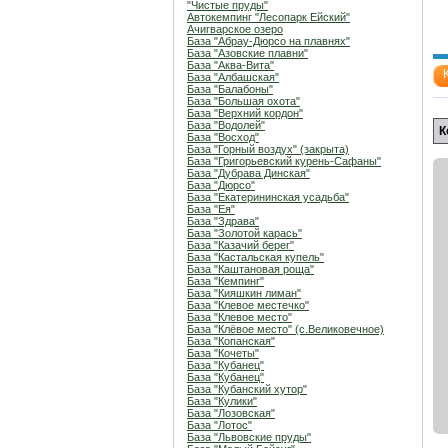
"Чистые пруды"
Автокемпинг "Лесопарк Ейский"
Ачигварское озеро
База "Абрау-Дюрсо на плавнях"
База "Азовские плавни"
База "Аква-Вита"
База "Албашская"
База "Балабоны"
База "Большая охота"
База "Верхний кордон"
База "Водолей"
К
База "Восход"
База "Горный воздух" (закрыта)
База "Григорьевский курень-Сафаны"
База "Дубрава Динская"
База "Дюрсо"
База "Екатерининская усадьба"
База "Ея"
База "Здрава"
База "Золотой карась"
База "Казачий берег"
База "Кастальская купель"
База "Каштановая роща"
База "Кемпинг"
База "Кияшкин лиман"
База "Клевое местечко"
База "Клевое место"
База "Клёвое место" (с.Великовечное)
База "Копанская"
База "Кочеты"
База "Кубанец"
База "Кубанец"
База "Кубанский хутор"
База "Кулики"
База "Лозовская"
База "Лотос"
База "Львовские пруды"