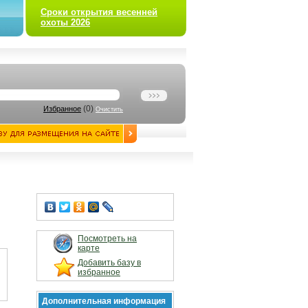
Сроки открытия весенней
охоты 2026
(
0
)
Избранное
Очистить
Посмотреть на
карте
Добавить базу в
избранное
Дополнительная информация