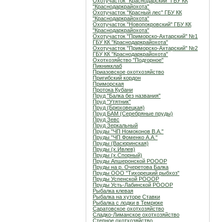
Охотучасток "Краснодарский" ГБУ КК
"Краснодаркрайохота"
Охотучасток "Красный лес" ГБУ КК
"Краснодаркрайохота"
Охотучасток "Новопокровский" ГБУ КК
"Краснодаркрайохота"
Охотучасток "Приморско-Ахтарский" №1
ГБУ КК "Краснодаркрайохота"
Охотучасток "Приморско-Ахтарский" №2
ГБУ КК "Краснодаркрайохота"
Охотхозяйство "Подгорное"
Пикникклаб
Приазовское охотхозяйство
Пригибский кордон
Приморская
Протока Кубани
Пруд "Балка без названия"
Пруд "Утятник"
Пруд (Брюховецкая)
Пруд БАМ (Серебряные пруды)
Пруд Зевс
Пруд Зеркальный
Пруды "ЧП Номоконов В.А."
Пруды "ЧП Фоменко А.А."
Пруды (Васюринская)
Пруды (х.Ивлев)
Пруды (х.Спорный)
Пруды Апшеронской РОООР
Пруды на р. Очеретова Балка
Пруды ООО "Тихорецкий рыбхоз"
Пруды Успенской РОООР
Пруды Усть-Лабинской РОООР
Рыбалка клевая
Рыбалка на хуторе Ставки
Рыбалка с лодки в Темрюке
Саратовское охотхозяйство
Сладко-Лиманское охотхозяйство
Степное охотхозяйство