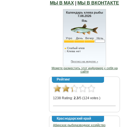
МЫ В МАХ
|
МЫ В ВКОНТАКТЕ
Календарь клева рыбы
7.08.2026
Язь
Утро
День
Вечер
Ночь
Слабый клев
Клева нет
Прогноз на неделю »
Можете разместить этот информер у себя на
сайте
Рейтинг
1238 Rating:
2.3
/5 (124 votes )
Краснодарский край
Абинское рыборазводное хозяйство