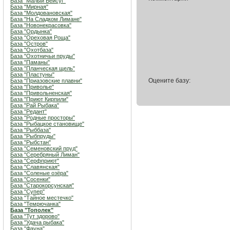
База "Малый Бейсуг"
База "Мирная"
База "Молдовановская"
База "На Сладком Лимане"
База "Новонекрасовка"
База "Ордынка"
База "Ореховая Роща"
База "Остров"
База "Охотбаза"
База "Охотничьи пруды"
База "Паманы"
База "Планческая щель"
База "Пластуны"
Оцените базу:
База "Приазовские плавни"
База "Приволье"
База "Привольненская"
База "Приют Кирпили"
База "Рай Рыбака"
База "Редант"
База "Родные просторы"
База "Рыбацкое становище"
База "Рыббаза"
База "Рыбпруды"
База "Рыбстан"
База "Семеновский пруд"
База "Серебряный Лиман"
База "Серфприют"
База "Славянская"
База "Соленые озёра"
База "Сосенки"
База "Старокорсунская"
База "Супер"
База "Тайное местечко"
База "Темрючанка"
База "Тополек"
База "Тут здорово"
База "Удача рыбака"
База "Фауна"