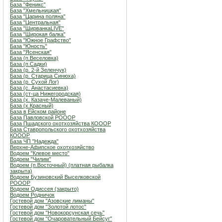
База "Феникс"
База "Хмельницкая"
База "Царина поляна"
База "Центральная"
База "ШирванкаLIVE"
База "Широкая балка"
База "Южное Графство"
База "Юность"
База "Ясенская"
База (п.Веселовка)
База (п.Садки)
База (р. 2-й Зеленчук)
База (р. Старица Синюха)
База (р. Сухой Лог)
База (с. Анастасиевка)
База (ст-ца Нижегородская)
База (х. Казаче-Малеваный)
База (х.Красный)
База в Ейском районе
База Павловской РОООР
База Пшадского охотхозяйства КОООР
База Ставропольского охотхозяйства
КОООР
База ЧП "Надежда"
Верхне-Афипское охотхозяйство
Водоем "Клевое место"
Водоем "Чилим"
Водоем (п.Восточный) (платная рыбалка
закрыта)
Водоем Бузиновский Выселковской
РОООР
Водоем Одиссея (закрыто)
Водоем Родничок
Гостевой дом "Азовские лиманы"
Гостевой дом "Золотой лотос"
Гостевой дом "Новокорсунская сечь"
Гостевой дом "Очаровательный Бейсуг"