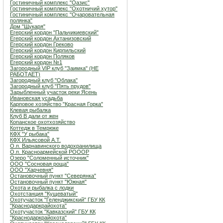
Гостиничный комплекс "Оазис"
Гостиничный комплекс "Охотничий хутор"
Гостиничный комплекс "Очаровательная
полянка"
Дом "Щукаря"
Егерский кордон "Пальчикиевский"
Егерский кордон Ахтанизовский
Егерский кордон Греково
Егерский кордон Кирпильский
Егерский кордон Поляков
Егерский кордон №1
Загородный VIP клуб "Заимка" (НЕ
РАБОТАЕТ)
Загородный клуб "Облака"
Загородный клуб "Пять прудов"
Зарыбленный участок реки Ясень
Ивановская усадьба
Карповое хозяйство "Красная Горка"
Клевая рыбалка
Клуб В дали от жен
Копанское охотхозяйство
Коттедж в Темрюке
КФХ "У рыбака"
КФХ Ильясовой А.Т.
О.п. Варнавинского водохранилища
О.п. Красноармейской РОООР
Озеро "Соломенный источник"
ООО "Сосновая роща"
ООО "Харчевня"
Остановочный пункт "Северянка"
Остановочный пункт "Южная"
Охота и рыбалка с лодки
Охотстанция "Кущеватый"
Охотучасток "Геленджикский" ГБУ КК
"Краснодаркрайохота"
Охотучасток "Кавказский" ГБУ КК
"Краснодаркрайохота"