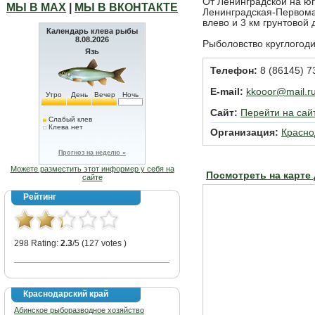
От Ленинградской на ю
МЫ В МАХ
|
МЫ В ВКОНТАКТЕ
Ленинградская-Первома
влево и 3 км грунтовой 
Календарь клева рыбы
8.08.2026
Рыболовство круглогоди
Язь
Телефон:
8 (86145) 7
E-mail:
kkooor@mail.r
Утро
День
Вечер
Ночь
Сайт:
Перейти на сай
Слабый клев
Клева нет
Организация:
Красн
Прогноз на неделю »
Можете разместить этот информер у себя на
Посмотреть на карте
сайте
Рейтинг
298 Rating:
2.3
/5 (127 votes )
Краснодарский край
Абинское рыборазводное хозяйство