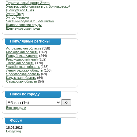
Туристический центр Элита
Участок рыболовства в ст. Бриньковской
(Бейсугское НВХ)
Хутор Труд
Хутор Чесноки
Частный водоем х. Большевик
Шаповаловские пруды
Шевченковские пруды
Популярные регионы
Астраханская область
(358)
Московская область
(262)
Республика Карелия
(244)
Краснодарский край
(182)
Тверская область
(170)
Челябинская область
(165)
Ленинградская область
(156)
Ярославская область
(69)
Калужская область
(64)
Самарская область
(54)
Поиск по городу
Все города »
Форум
18.08.2013
Вездеход