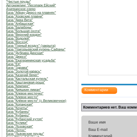
"Чистые пруды"
Автокемпинг "Лесопарк Ейский"
Ачигварское озеро
База "Абрау-Дюрсо на плавнях"
База "Азовские плавни"
База "Аква-Вита"
База "Албашская"
База "Балабоны"
База "Большая охота"
База "Верхний кордон"
База "Водолей"
База "Восход"
База "Горный воздух" (закрыта)
База "Григорьевский курень-Сафаны"
База "Дубрава Динская"
База "Дюрсо"
База "Екатерининская усадьба"
База "Ея"
База "Здрава"
База "Золотой карась"
База "Казачий берег"
База "Кастальская купель"
База "Каштановая роща"
База "Кемпинг"
База "Кияшкин лиман"
Комментарии
База "Клевое местечко"
База "Клевое место"
База "Клёвое место" (с.Великовечное)
База "Копанская"
Комментариев нет. Ваш комм
База "Кочеты"
База "Кубанец"
База "Кубанец"
База "Кубанский хутор"
Ваше имя
База "Кулики"
База "Лозовская"
Ваш E-mail
База "Лотос"
База "Львовские пруды"
Комментарий