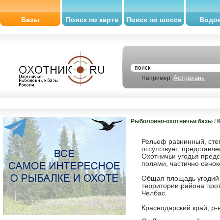
Базы
Поиск по карте
Поиск по шоссе
Водо
Астрахань
Например:
Рыболовно-охотничьи базы
/
Рельеф равнинный, степ
отсутствует, представ
Охотничьи угодья пред
полями, частично сенок
Общая площадь угодий со
территории района про
Челбас.
Краснодарский край, р-