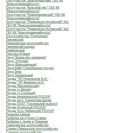
Охотучасток "Краснодарский" ГБУ КК
"Краснодаркрайохота"
Охотучасток "Красный лес" ГБУ КК
"Краснодаркрайохота"
Охотучасток "Новопокровский" ГБУ КК
"Краснодаркрайохота"
Охотучасток "Приморско-Ахтарский" №1
ГБУ КК "Краснодаркрайохота"
Охотучасток "Приморско-Ахтарский" №2
ГБУ КК "Краснодаркрайохота"
Охотхозяйство "Подгорное"
Пикникклаб
Приазовское охотхозяйство
Пригибский кордон
Приморская
Протока Кубани
Пруд "Балка без названия"
Пруд "Утятник"
Пруд (Брюховецкая)
Пруд БАМ (Серебряные пруды)
Пруд Зевс
Пруд Зеркальный
Пруды "ЧП Номоконов В.А."
Пруды "ЧП Фоменко А.А."
Пруды (Васюринская)
Пруды (х.Ивлев)
Пруды (х.Спорный)
Пруды Апшеронской РОООР
Пруды на р. Очеретова Балка
Пруды ООО "Тихорецкий рыбхоз"
Пруды Успенской РОООР
Пруды Усть-Лабинской РОООР
Рыбалка клевая
Рыбалка на хуторе Ставки
Рыбалка с лодки в Темрюке
Саратовское охотхозяйство
Сладко-Лиманское охотхозяйство
Степное охотхозяйство