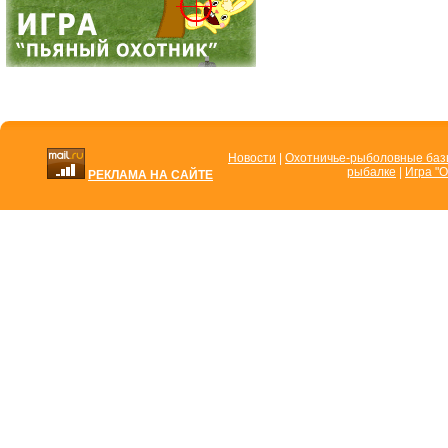
Новости
|
Охотничье-рыболовные ба
рыбалке
|
Игра "О
РЕКЛАМА НА САЙТЕ