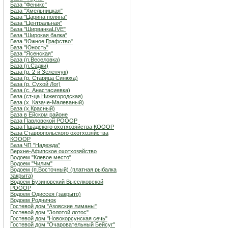
База "Феникс"
База "Хмельницкая"
База "Царина поляна"
База "Центральная"
База "ШирванкаLIVE"
База "Широкая балка"
База "Южное Графство"
База "Юность"
База "Ясенская"
База (п.Веселовка)
База (п.Садки)
База (р. 2-й Зеленчук)
База (р. Старица Синюха)
База (р. Сухой Лог)
База (с. Анастасиевка)
База (ст-ца Нижегородская)
База (х. Казаче-Малеваный)
База (х.Красный)
База в Ейском районе
База Павловской РОООР
База Пшадского охотхозяйства КОООР
База Ставропольского охотхозяйства
КОООР
База ЧП "Надежда"
Верхне-Афипское охотхозяйство
Водоем "Клевое место"
Водоем "Чилим"
Водоем (п.Восточный) (платная рыбалка
закрыта)
Водоем Бузиновский Выселковской
РОООР
Водоем Одиссея (закрыто)
Водоем Родничок
Гостевой дом "Азовские лиманы"
Гостевой дом "Золотой лотос"
Гостевой дом "Новокорсунская сечь"
Гостевой дом "Очаровательный Бейсуг"