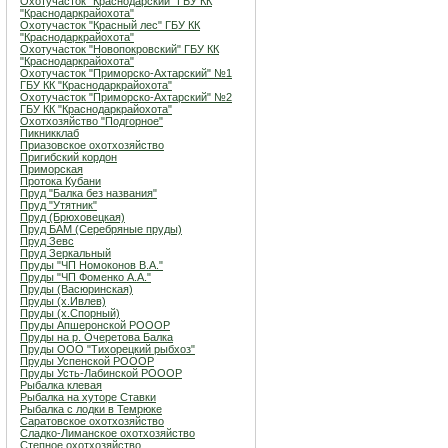
Охотучасток "Краснодарский" ГБУ КК
"Краснодаркрайохота"
Охотучасток "Красный лес" ГБУ КК
"Краснодаркрайохота"
Охотучасток "Новопокровский" ГБУ КК
"Краснодаркрайохота"
Охотучасток "Приморско-Ахтарский" №1
ГБУ КК "Краснодаркрайохота"
Охотучасток "Приморско-Ахтарский" №2
ГБУ КК "Краснодаркрайохота"
Охотхозяйство "Подгорное"
Пикникклаб
Приазовское охотхозяйство
Пригибский кордон
Приморская
Протока Кубани
Пруд "Балка без названия"
Пруд "Утятник"
Пруд (Брюховецкая)
Пруд БАМ (Серебряные пруды)
Пруд Зевс
Пруд Зеркальный
Пруды "ЧП Номоконов В.А."
Пруды "ЧП Фоменко А.А."
Пруды (Васюринская)
Пруды (х.Ивлев)
Пруды (х.Спорный)
Пруды Апшеронской РОООР
Пруды на р. Очеретова Балка
Пруды ООО "Тихорецкий рыбхоз"
Пруды Успенской РОООР
Пруды Усть-Лабинской РОООР
Рыбалка клевая
Рыбалка на хуторе Ставки
Рыбалка с лодки в Темрюке
Саратовское охотхозяйство
Сладко-Лиманское охотхозяйство
Степное охотхозяйство