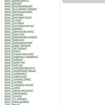
База "Малый Бейсуг"
База "Мирная"
База "Молдовановская"
База "На Сладком Лимане"
База "Новонекрасовка"
База "Ордынка"
База "Ореховая Роща"
База "Остров"
База "Охотбаза"
База "Охотничьи пруды"
База "Паманы"
База "Планческая щель"
База "Пластуны"
База "Приазовские плавни"
База "Приволье"
База "Привольненская"
База "Приют Кирпили"
База "Рай Рыбака"
База "Редант"
База "Родные просторы"
База "Рыбацкое становище"
База "Рыббаза"
База "Рыбпруды"
База "Рыбстан"
База "Семеновский пруд"
База "Серебряный Лиман"
База "Серфприют"
База "Славянская"
База "Соленые озёра"
База "Сосенки"
База "Старокорсунская"
База "Супер"
База "Тайное местечко"
База "Темрючанка"
База "Тополек"
База "Тут здорово"
База "Удача рыбака"
База "Фауна"