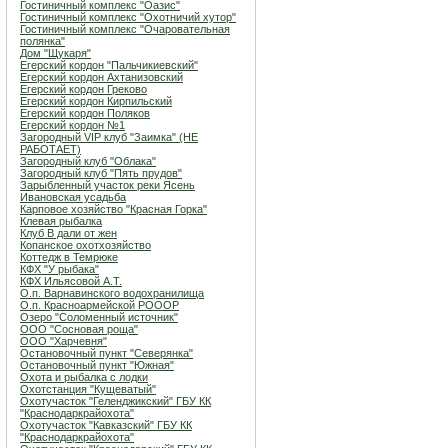
Гостиничный комплекс "Оазис"
Гостиничный комплекс "Охотничий хутор"
Гостиничный комплекс "Очаровательная
полянка"
Дом "Щукаря"
Егерский кордон "Пальчикиевский"
Егерский кордон Ахтанизовский
Егерский кордон Греково
Егерский кордон Кирпильский
Егерский кордон Поляков
Егерский кордон №1
Загородный VIP клуб "Заимка" (НЕ
РАБОТАЕТ)
Загородный клуб "Облака"
Загородный клуб "Пять прудов"
Зарыбленный участок реки Ясень
Ивановская усадьба
Карповое хозяйство "Красная Горка"
Клевая рыбалка
Клуб В дали от жен
Копанское охотхозяйство
Коттедж в Темрюке
КФХ "У рыбака"
КФХ Ильясовой А.Т.
О.п. Варнавинского водохранилища
О.п. Красноармейской РОООР
Озеро "Соломенный источник"
ООО "Сосновая роща"
ООО "Харчевня"
Остановочный пункт "Северянка"
Остановочный пункт "Южная"
Охота и рыбалка с лодки
Охотстанция "Кущеватый"
Охотучасток "Геленджикский" ГБУ КК
"Краснодаркрайохота"
Охотучасток "Кавказский" ГБУ КК
"Краснодаркрайохота"