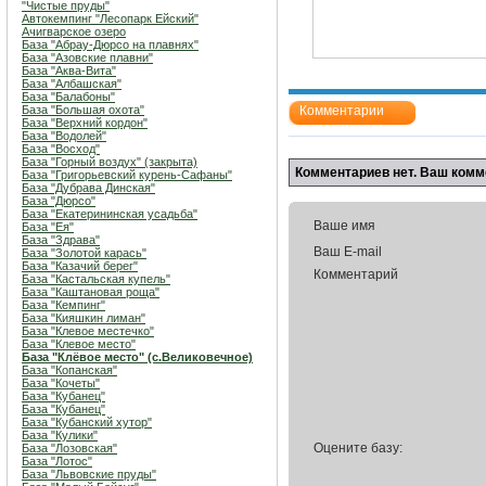
"Чистые пруды"
Автокемпинг "Лесопарк Ейский"
Ачигварское озеро
База "Абрау-Дюрсо на плавнях"
База "Азовские плавни"
База "Аква-Вита"
База "Албашская"
База "Балабоны"
База "Большая охота"
Комментарии
База "Верхний кордон"
База "Водолей"
База "Восход"
База "Горный воздух" (закрыта)
Комментариев нет. Ваш комм
База "Григорьевский курень-Сафаны"
База "Дубрава Динская"
База "Дюрсо"
База "Екатерининская усадьба"
Ваше имя
База "Ея"
База "Здрава"
Ваш E-mail
База "Золотой карась"
База "Казачий берег"
Комментарий
База "Кастальская купель"
База "Каштановая роща"
База "Кемпинг"
База "Кияшкин лиман"
База "Клевое местечко"
База "Клевое место"
База "Клёвое место" (с.Великовечное)
База "Копанская"
База "Кочеты"
База "Кубанец"
База "Кубанец"
База "Кубанский хутор"
База "Кулики"
Оцените базу:
База "Лозовская"
База "Лотос"
База "Львовские пруды"