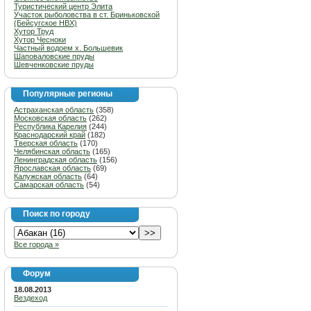
Туристический центр Элита
Участок рыболовства в ст. Бриньковской
(Бейсугское НВХ)
Хутор Труд
Хутор Чесноки
Частный водоем х. Большевик
Шаповаловские пруды
Шевченковские пруды
Популярные регионы
Астраханская область
(358)
Московская область
(262)
Республика Карелия
(244)
Краснодарский край
(182)
Тверская область
(170)
Челябинская область
(165)
Ленинградская область
(156)
Ярославская область
(69)
Калужская область
(64)
Самарская область
(54)
Поиск по городу
Все города »
Форум
18.08.2013
Вездеход