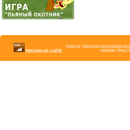
Новости
|
Охотничье-рыболовные ба
рыбалке
|
Игра "О
РЕКЛАМА НА САЙТЕ