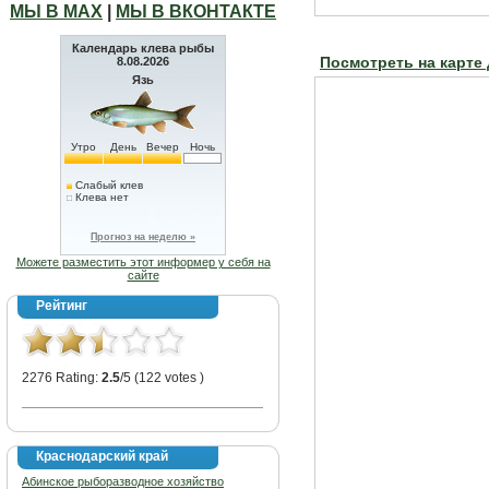
МЫ В МАХ
|
МЫ В ВКОНТАКТЕ
Календарь клева рыбы
8.08.2026
Посмотреть на карте
Язь
Утро
День
Вечер
Ночь
Слабый клев
Клева нет
Прогноз на неделю »
Можете разместить этот информер у себя на
сайте
Рейтинг
2276 Rating:
2.5
/5 (122 votes )
Краснодарский край
Абинское рыборазводное хозяйство