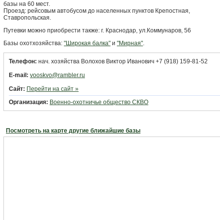
базы на 60 мест.
Проезд: рейсовым автобусом до населенных пунктов Крепостная,
Ставропольская.
Путевки можно приобрести также: г. Краснодар, ул.Коммунаров, 56
Базы охотхозяйства:
"Широкая балка"
и
"Мирная"
.
Телефон:
нач. хозяйства Волохов Виктор Иванович +7 (918) 159-81-52
E-mail:
vooskvo@rambler.ru
Сайт:
Перейти на сайт »
Организация:
Военно-охотничье общество СКВО
Посмотреть на карте другие ближайшие базы