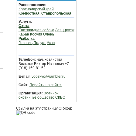
Расположение:
Краснодарский край
Крепостная
,
Ставропольская
Услуги:
Охота
Енотовидная собака
Заяц-русак
Кабан
Косуля
Олень
Рыбалка
Голавль
Подуст
Усач
Телефон:
нач. хозяйства
Волохов Виктор Иванович +7
(918) 159-81-52
E-mail:
vooskvo@rambler.ru
Сайт:
Перейти на сайт »
Организация:
Военно-
охотничье общество СКВО
Ссылка на эту страницу QR-код: