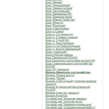
База "Феникс"
База "Хмельницкая"
База "Царина поляна"
База "Центральная"
База "ШирванкаLIVE"
База "Широкая балка"
База "Южное Графство"
База "Юность"
База "Ясенская"
База (п.Веселовка)
База (п.Садки)
База (р. 2-й Зеленчук)
База (р. Старица Синюха)
База (р. Сухой Лог)
База (с. Анастасиевка)
База (ст-ца Нижегородская)
База (х. Казаче-Малеваный)
База (х.Красный)
База в Ейском районе
База Павловской РОООР
База Пшадского охотхозяйства КОООР
База Ставропольского охотхозяйства
КОООР
База ЧП "Надежда"
Верхне-Афипское охотхозяйство
Водоем "Клевое место"
Водоем "Чилим"
Водоем (п.Восточный) (платная рыбалка
закрыта)
Водоем Бузиновский Выселковской
РОООР
Водоем Одиссея (закрыто)
Водоем Родничок
Гостевой дом "Азовские лиманы"
Гостевой дом "Золотой лотос"
Гостевой дом "Новокорсунская сечь"
Гостевой дом "Очаровательный Бейсуг"