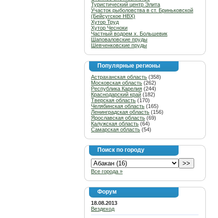
Туристический центр Элита
Участок рыболовства в ст. Бриньковской
(Бейсугское НВХ)
Хутор Труд
Хутор Чесноки
Частный водоем х. Большевик
Шаповаловские пруды
Шевченковские пруды
Популярные регионы
Астраханская область
(358)
Московская область
(262)
Республика Карелия
(244)
Краснодарский край
(182)
Тверская область
(170)
Челябинская область
(165)
Ленинградская область
(156)
Ярославская область
(69)
Калужская область
(64)
Самарская область
(54)
Поиск по городу
Все города »
Форум
18.08.2013
Вездеход