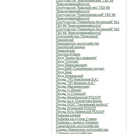
Охотучасток "Краснодарский" ГБУ КК
"Краснодаркрайохота"
Охотучасток "Красный лес" ГБУ КК
"Краснодаркрайохота"
Охотучасток "Новопокровский" ГБУ КК
"Краснодаркрайохота"
Охотучасток "Приморско-Ахтарский" №1
ГБУ КК "Краснодаркрайохота"
Охотучасток "Приморско-Ахтарский" №2
ГБУ КК "Краснодаркрайохота"
Охотхозяйство "Подгорное"
Пикникклаб
Приазовское охотхозяйство
Пригибский кордон
Приморская
Протока Кубани
Пруд "Балка без названия"
Пруд "Утятник"
Пруд (Брюховецкая)
Пруд БАМ (Серебряные пруды)
Пруд Зевс
Пруд Зеркальный
Пруды "ЧП Номоконов В.А."
Пруды "ЧП Фоменко А.А."
Пруды (Васюринская)
Пруды (х.Ивлев)
Пруды (х.Спорный)
Пруды Апшеронской РОООР
Пруды на р. Очеретова Балка
Пруды ООО "Тихорецкий рыбхоз"
Пруды Успенской РОООР
Пруды Усть-Лабинской РОООР
Рыбалка клевая
Рыбалка на хуторе Ставки
Рыбалка с лодки в Темрюке
Саратовское охотхозяйство
Сладко-Лиманское охотхозяйство
Степное охотхозяйство