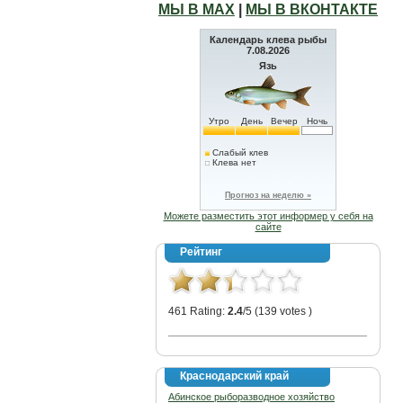
МЫ В МАХ
|
МЫ В ВКОНТАКТЕ
Календарь клева рыбы
7.08.2026
Язь
Утро
День
Вечер
Ночь
Слабый клев
Клева нет
Прогноз на неделю »
Можете разместить этот информер у себя на
сайте
Рейтинг
461 Rating:
2.4
/5 (139 votes )
Краснодарский край
Абинское рыборазводное хозяйство