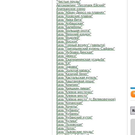
"Чистые пруды"
Автокемпинг "Лесопарк Ейский"
Ачигварское озеро
База "Абрау-Дюрсо на плавнях"
База "Азовские плавни"
База "Аква-Вита"
База "Албашская"
База "Балабоны"
База "Большая охота"
База "Верхний кордон"
База "Водолей"
База "Восход"
База "Горный воздух" (закрыта)
База "Григорьевский курень-Сафаны"
База "Дубрава Динская"
База "Дюрсо"
База "Екатерининская усадьба"
База "Ея"
База "Здрава"
База "Золотой карась"
База "Казачий берег"
База "Кастальская купель"
База "Каштановая роща"
База "Кемпинг"
База "Кияшкин лиман"
База "Клевое местечко"
База "Клевое место"
База "Клёвое место" (с.Великовечное)
База "Копанская"
База "Кочеты"
База "Кубанец"
К
База "Кубанец"
База "Кубанский хутор"
База "Кулики"
База "Лозовская"
База "Лотос"
База "Львовские пруды"