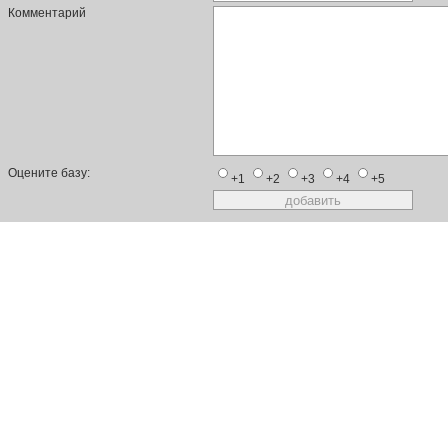
Комментарий
Оцените базу:
+1
+2
+3
+4
+5