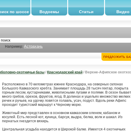
оиск по шоссе
Водоемы
Статьи
Видео
Астрахань
Например:
боловно-охотничьи базы
/
Краснодарский край
/ Верхне-Афипское охотхо
Расположено в 70 километрах южнее Краснодара, на северных склонах
Большого Кавказского хребта. Занимает площадь 28 тысяч гектар, покрыта
горным лесом, кустарниками, живописными лугами и полями. В сезон бывае
много грибов, орехов, фруктов, ягод. В долинах и ущельях множество мелких
речек и ручьев, на удочку ловятся голавль, усач, подуст. Вдоль реки Афипс
проходит туристский маршрут к Черному морю.
Животный мир представлен в основном кавказским оленем, кабаном и
косулей. Есть лесной кот, куница, барсук, выдра, белка, волк и шакал. Из
пернатых гнездится вяхирь.
Центральная усадьба находится в Широкой балке. Имеется 4 охотничьих