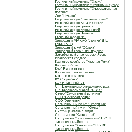
Гостиничный комплекс "Оазис"
Гостиничный комплекс "Охотничий хутор"
Гостиничный комплекс "Очаровательная
полянка"
Дом "Щукаря"
Егерский кордон "Пальчикиевский"
Егерский кордон Ахтанизовский
Егерский кордон Греково
Егерский кордон Кирпильский
Егерский кордон Поляков
Егерский кордон №1
Загородный VIP клуб "Заимка" (НЕ
РАБОТАЕТ)
Загородный клуб "Облака"
Загородный клуб "Пять прудов"
Зарыбленный участок реки Ясень
Ивановская усадьба
Карповое хозяйство "Красная Горка"
Клевая рыбалка
Клуб В дали от жен
Копанское охотхозяйство
Коттедж в Темрюке
КФХ "У рыбака"
КФХ Ильясовой А.Т.
О.п. Варнавинского водохранилища
О.п. Красноармейской РОООР
Озеро "Соломенный источник"
ООО "Сосновая роща"
ООО "Харчевня"
Остановочный пункт "Северянка"
Остановочный пункт "Южная"
Охота и рыбалка с лодки
Охотстанция "Кущеватый"
Охотучасток "Геленджикский" ГБУ КК
"Краснодаркрайохота"
Охотучасток "Кавказский" ГБУ КК
"Краснодаркрайохота"