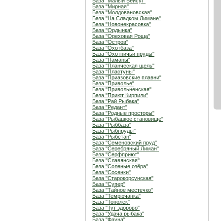
База "Малый Бейсуг"
База "Мирная"
База "Молдовановская"
База "На Сладком Лимане"
База "Новонекрасовка"
База "Ордынка"
База "Ореховая Роща"
База "Остров"
База "Охотбаза"
База "Охотничьи пруды"
База "Паманы"
База "Планческая щель"
База "Пластуны"
База "Приазовские плавни"
База "Приволье"
База "Привольненская"
База "Приют Кирпили"
База "Рай Рыбака"
База "Редант"
База "Родные просторы"
База "Рыбацкое становище"
База "Рыббаза"
База "Рыбпруды"
База "Рыбстан"
База "Семеновский пруд"
База "Серебряный Лиман"
База "Серфприют"
База "Славянская"
База "Соленые озёра"
База "Сосенки"
База "Старокорсунская"
База "Супер"
База "Тайное местечко"
База "Темрючанка"
База "Тополек"
База "Тут здорово"
База "Удача рыбака"
База "Фауна"