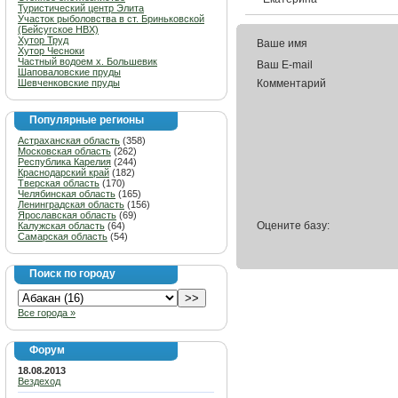
Туристический центр Элита
Участок рыболовства в ст. Бриньковской
(Бейсугское НВХ)
Хутор Труд
Ваше имя
Хутор Чесноки
Частный водоем х. Большевик
Ваш E-mail
Шаповаловские пруды
Шевченковские пруды
Комментарий
Популярные регионы
Астраханская область
(358)
Московская область
(262)
Республика Карелия
(244)
Краснодарский край
(182)
Тверская область
(170)
Челябинская область
(165)
Ленинградская область
(156)
Ярославская область
(69)
Оцените базу:
Калужская область
(64)
Самарская область
(54)
Поиск по городу
Все города »
Форум
18.08.2013
Вездеход