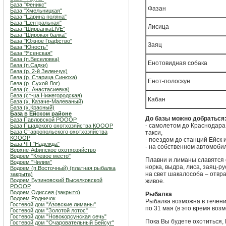
База "Феникс"
Фазан
База "Хмельницкая"
База "Царина поляна"
База "Центральная"
Лисица
База "ШирванкаLIVE"
База "Широкая балка"
База "Южное Графство"
Заяц
База "Юность"
База "Ясенская"
База (п.Веселовка)
Енотовидная собака
База (п.Садки)
База (р. 2-й Зеленчук)
База (р. Старица Синюха)
Енот-полоскун
База (р. Сухой Лог)
База (с. Анастасиевка)
База (ст-ца Нижегородская)
Кабан
База (х. Казаче-Малеваный)
База (х.Красный)
База в Ейском районе
До базы можно добраться
База Павловской РОООР
- самолетом до Краснодара,
База Пшадского охотхозяйства КОООР
База Ставропольского охотхозяйства
такси,
КОООР
- поездом до станций Ейск 
База ЧП "Надежда"
- на собственном автомоби
Верхне-Афипское охотхозяйство
Водоем "Клевое место"
Плавни и лиманы славятся 
Водоем "Чилим"
норка, выдра, лиса, заяц-р
Водоем (п.Восточный) (платная рыбалка
на свет шакалособа – отвра
закрыта)
Водоем Бузиновский Выселковской
живое.
РОООР
Водоем Одиссея (закрыто)
Рыбалка
Водоем Родничок
Рыбалка возможна в течение
Гостевой дом "Азовские лиманы"
по 31 мая (в это время воз
Гостевой дом "Золотой лотос"
Гостевой дом "Новокорсунская сечь"
Пока Вы будете охотиться,
Гостевой дом "Очаровательный Бейсуг"