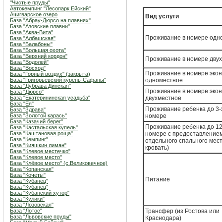
"Чистые пруды"
Автокемпинг "Лесопарк Ейский"
Ачигварское озеро
Вид услуги
База "Абрау-Дюрсо на плавнях"
База "Азовские плавни"
База "Аква-Вита"
Проживание в номере одн
База "Албашская"
База "Балабоны"
База "Большая охота"
База "Верхний кордон"
Проживание в номере дву
База "Водолей"
База "Восход"
Проживание в номере экон
База "Горный воздух" (закрыта)
База "Григорьевский курень-Сафаны"
одноместное
База "Дубрава Динская"
Проживание в номере экон
База "Дюрсо"
База "Екатерининская усадьба"
двухместное
База "Ея"
Проживание ребенка до 3-х
База "Здрава"
База "Золотой карась"
номере
База "Казачий берег"
Проживание ребенка до 12
База "Кастальская купель"
База "Каштановая роща"
номере с предоставление
База "Кемпинг"
отдельного спального мест
База "Кияшкин лиман"
кровать)
База "Клевое местечко"
База "Клевое место"
База "Клёвое место" (с.Великовечное)
База "Копанская"
База "Кочеты"
Питание
База "Кубанец"
База "Кубанец"
База "Кубанский хутор"
База "Кулики"
База "Лозовская"
База "Лотос"
Трансфер (из Ростова или
База "Львовские пруды"
Краснодара)