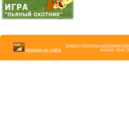
Новости
|
Охотничье-рыболовные ба
рыбалке
|
Игра "О
РЕКЛАМА НА САЙТЕ