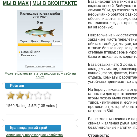
База находится в тихом и с
МЫ В МАХ
|
МЫ В ВКОНТАКТЕ
водных стихий: Бейсугского
лимана 50 м, до Азовского м
Календарь клева рыбы
необычайно богатое разно
7.08.2026
обеспечивается, прежде вс
Язь
скапливаются здесь при пер
на юг (осенью).
Некоторые из них остаются н
заказнике, часть перелетны
Утро
День
Вечер
Ночь
обитают лебеди, лысухи, сер
а также белые и серые цапл
Слабый клев
степные птицы: серые куро
Клева нет
базы отдыха, часто кормятс
База отдыха - это 2 дома, 
Прогноз на неделю »
холодильниками, телевизор
ванной, газом, факсом, Инт
Можете разместить этот информер у себя на
сайте
отдыха. Комнаты рассчитан
устойчиво принимает со сп
Рейтинг
На берегу лимана зона отд
мангалом для приготовлен
чтобы можно было себя ком
типов, - интимное и, если 
1569 Rating:
2.5
/5 (135 votes )
прожектора, который освети
метров на 500.
В поселке в магазинах и на
свежая и вяленая рыба, мя
безалкогольные напитки, п
Краснодарский край
Абинское рыборазводное хозяйство
Стоимость: