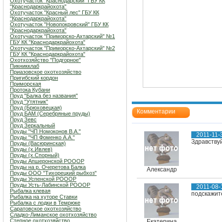
Охотучасток "Краснодарский" ГБУ КК
"Краснодаркрайохота"
Охотучасток "Красный лес" ГБУ КК
"Краснодаркрайохота"
Охотучасток "Новопокровский" ГБУ КК
"Краснодаркрайохота"
Охотучасток "Приморско-Ахтарский" №1
ГБУ КК "Краснодаркрайохота"
Охотучасток "Приморско-Ахтарский" №2
ГБУ КК "Краснодаркрайохота"
Охотхозяйство "Подгорное"
Пикникклаб
Приазовское охотхозяйство
Пригибский кордон
Приморская
Протока Кубани
Пруд "Балка без названия"
Пруд "Утятник"
Пруд (Брюховецкая)
Комментарии
Пруд БАМ (Серебряные пруды)
Пруд Зевс
Пруд Зеркальный
Пруды "ЧП Номоконов В.А."
2011-11-
Пруды "ЧП Фоменко А.А."
Здравствуй
Пруды (Васюринская)
Пруды (х.Ивлев)
Пруды (х.Спорный)
Пруды Апшеронской РОООР
Пруды на р. Очеретова Балка
Александр
Пруды ООО "Тихорецкий рыбхоз"
Пруды Успенской РОООР
Пруды Усть-Лабинской РОООР
2011-08-
Рыбалка клевая
подскажите
Рыбалка на хуторе Ставки
Рыбалка с лодки в Темрюке
Саратовское охотхозяйство
Сладко-Лиманское охотхозяйство
Степное охотхозяйство
Екатерина