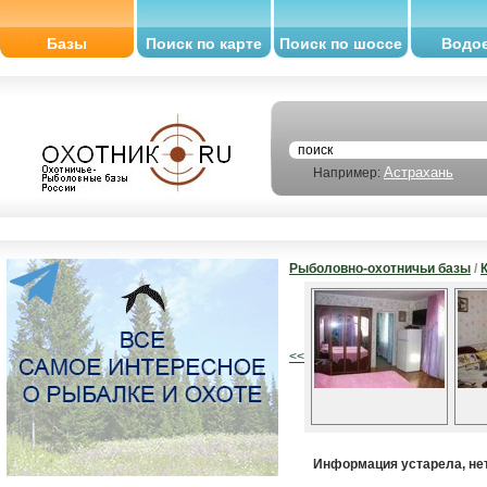
Базы
Поиск по карте
Поиск по шоссе
Водо
Астрахань
Например:
Рыболовно-охотничьи базы
/
<<
Информация устарела, нет