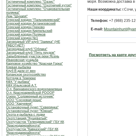
моря. Возможна доставка в 
Гостиничный комплекс "Оазис"
Гостиничный комплекс "Охотничий хутор"
Гостиничный комплекс "Очаровательная
Наши координаты:
г.Сочи, 
полянка"
Дом "Щукаря"
Егерский кордон "Пальчикиевский"
Телефон:
+7 (988) 235-12
Егерский кордон Ахтанизовский
Егерский кордон Греково
E-mail:
Mountainhunt@yan
Егерский кордон Кирпильский
Егерский кордон Поляков
Егерский кордон №1
Загородный VIP клуб "Заимка" (НЕ
РАБОТАЕТ)
Загородный клуб "Облака"
Загородный клуб "Пять прудов"
Посмотреть на карте дру
Зарыбленный участок реки Ясень
Ивановская усадьба
Карповое хозяйство "Красная Горка"
Клевая рыбалка
Клуб В дали от жен
Копанское охотхозяйство
Коттедж в Темрюке
КФХ "У рыбака"
КФХ Ильясовой А.Т.
О.п. Варнавинского водохранилища
О.п. Красноармейской РОООР
Озеро "Соломенный источник"
ООО "Сосновая роща"
ООО "Харчевня"
Остановочный пункт "Северянка"
Остановочный пункт "Южная"
Охота и рыбалка с лодки
Охотстанция "Кущеватый"
Охотучасток "Геленджикский" ГБУ КК
"Краснодаркрайохота"
Охотучасток "Кавказский" ГБУ КК
"Краснодаркрайохота"