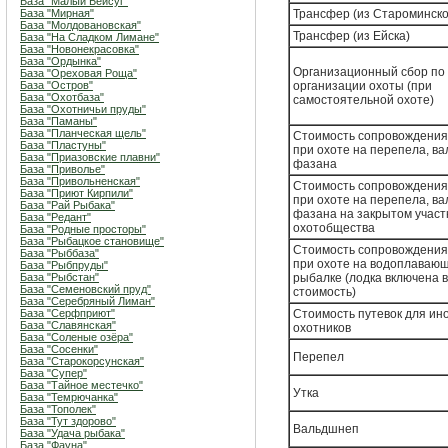
База "Малый Бейсуг"
База "Мирная"
Трансфер (из Староминско
База "Молдовановская"
Трансфер (из Ейска)
База "На Сладком Лимане"
База "Новонекрасовка"
База "Ордынка"
Организационный сбор по
База "Ореховая Роща"
База "Остров"
организации охоты (при
База "Охотбаза"
самостоятельной охоте)
База "Охотничьи пруды"
База "Паманы"
База "Планческая щель"
Стоимость сопровождения
База "Пластуны"
при охоте на перепела, в
База "Приазовские плавни"
фазана
База "Приволье"
База "Привольненская"
Стоимость сопровождения
База "Приют Кирпили"
при охоте на перепела, в
База "Рай Рыбака"
фазана на закрытом участ
База "Редант"
охотобщества
База "Родные просторы"
База "Рыбацкое становище"
Стоимость сопровождения
База "Рыббаза"
при охоте на водоплавающ
База "Рыбпруды"
База "Рыбстан"
рыбалке (лодка включена в
База "Семеновский пруд"
стоимость)
База "Серебряный Лиман"
База "Серфприют"
Стоимость путевок для ин
База "Славянская"
охотников
База "Соленые озёра"
База "Сосенки"
Перепел
База "Старокорсунская"
База "Супер"
База "Тайное местечко"
Утка
База "Темрючанка"
База "Тополек"
База "Тут здорово"
Вальдшнеп
База "Удача рыбака"
База "Фауна"