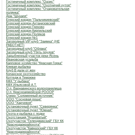
Гостиничный комплекс "Оазис"
Гостиничный комплекс "Охотничий хутор"
Гостиничный комплекс "Очаровательная
полянка"
Дом "Щукаря"
Егерский кордон "Пальчикиевский"
Егерский кордон Ахтанизовский
Егерский кордон Греково
Егерский кордон Кирпильский
Егерский кордон Поляков
Егерский кордон №1
Загородный VIP клуб "Заимка" (НЕ
РАБОТАЕТ)
Загородный клуб "Облака"
Загородный клуб "Пять прудов"
Зарыбленный участок реки Ясень
Ивановская усадьба
Карповое хозяйство "Красная Горка"
Клевая рыбалка
Клуб В дали от жен
Копанское охотхозяйство
Коттедж в Темрюке
КФХ "У рыбака"
КФХ Ильясовой А.Т.
О.п. Варнавинского водохранилища
О.п. Красноармейской РОООР
Озеро "Соломенный источник"
ООО "Сосновая роща"
ООО "Харчевня"
Остановочный пункт "Северянка"
Остановочный пункт "Южная"
Охота и рыбалка с лодки
Охотстанция "Кущеватый"
Охотучасток "Геленджикский" ГБУ КК
"Краснодаркрайохота"
Охотучасток "Кавказский" ГБУ КК
"Краснодаркрайохота"