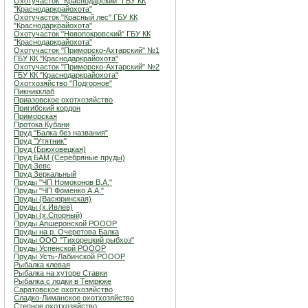
Охотучасток "Краснодарский" ГБУ КК
"Краснодаркрайохота"
Охотучасток "Красный лес" ГБУ КК
"Краснодаркрайохота"
Охотучасток "Новопокровский" ГБУ КК
"Краснодаркрайохота"
Охотучасток "Приморско-Ахтарский" №1
ГБУ КК "Краснодаркрайохота"
Охотучасток "Приморско-Ахтарский" №2
ГБУ КК "Краснодаркрайохота"
Охотхозяйство "Подгорное"
Пикникклаб
Приазовское охотхозяйство
Пригибский кордон
Приморская
Протока Кубани
Пруд "Балка без названия"
Пруд "Утятник"
Пруд (Брюховецкая)
Пруд БАМ (Серебряные пруды)
Пруд Зевс
Пруд Зеркальный
Пруды "ЧП Номоконов В.А."
Пруды "ЧП Фоменко А.А."
Пруды (Васюринская)
Пруды (х.Ивлев)
Пруды (х.Спорный)
Пруды Апшеронской РОООР
Пруды на р. Очеретова Балка
Пруды ООО "Тихорецкий рыбхоз"
Пруды Успенской РОООР
Пруды Усть-Лабинской РОООР
Рыбалка клевая
Рыбалка на хуторе Ставки
Рыбалка с лодки в Темрюке
Саратовское охотхозяйство
Сладко-Лиманское охотхозяйство
Степное охотхозяйство