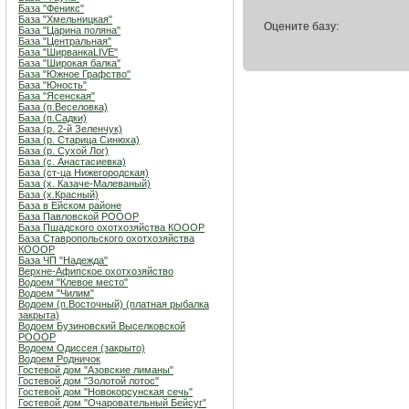
База "Феникс"
База "Хмельницкая"
Оцените базу:
База "Царина поляна"
База "Центральная"
База "ШирванкаLIVE"
База "Широкая балка"
База "Южное Графство"
База "Юность"
База "Ясенская"
База (п.Веселовка)
База (п.Садки)
База (р. 2-й Зеленчук)
База (р. Старица Синюха)
База (р. Сухой Лог)
База (с. Анастасиевка)
База (ст-ца Нижегородская)
База (х. Казаче-Малеваный)
База (х.Красный)
База в Ейском районе
База Павловской РОООР
База Пшадского охотхозяйства КОООР
База Ставропольского охотхозяйства
КОООР
База ЧП "Надежда"
Верхне-Афипское охотхозяйство
Водоем "Клевое место"
Водоем "Чилим"
Водоем (п.Восточный) (платная рыбалка
закрыта)
Водоем Бузиновский Выселковской
РОООР
Водоем Одиссея (закрыто)
Водоем Родничок
Гостевой дом "Азовские лиманы"
Гостевой дом "Золотой лотос"
Гостевой дом "Новокорсунская сечь"
Гостевой дом "Очаровательный Бейсуг"