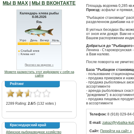
МЫ В МАХ
|
МЫ В ВКОНТАКТЕ
Площадь водоема 0,285 кв.к
Проезд:
асфальт и прямая,
Календарь клева рыбы
8.08.2026
"Рыбацкое становище" расп
разделенном дамбами на о
Язь
В уютных беседках Вы може
от зноя или дождя. Вам не 
Вашем распоряжении индив
Утро
День
Вечер
Ночь
Добраться до "Рыбацкого 
Ленина - Старокорсунская -
Слабый клев
а Вам налево.
Клева нет
После поворота не умчитесь
Прогноз на неделю »
База "Рыбацкое становищ
Можете разместить этот информер у себя на
- пользование стационарны
сайте
- продажа прикормок и нажи
- продажа рыболовных аксесс
Рейтинг
ассортименте
- аренда рыболовных снасте
"дождевики"): в ассортимен
- продажа пищевых продукт
в ассортименте
2289 Rating:
2.6
/5 (132 votes )
Телефон:
8 (918) 029-84-
E-mail:
zakaz@rybalka-kub
Краснодарский край
Сайт:
Перейти на сайт »
Абинское рыборазводное хозяйство