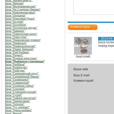
База "Малый Бейсуг"
База "Мирная"
База "Молдовановская"
База "На Сладком Лимане"
База "Новонекрасовка"
База "Ордынка"
База "Ореховая Роща"
База "Остров"
База "Охотбаза"
Комментарии
База "Охотничьи пруды"
База "Паманы"
База "Планческая щель"
База "Пластуны"
2019-04-
База "Приазовские плавни"
База полно
База "Приволье"
перед пере
База "Привольненская"
База "Приют Кирпили"
База "Рай Рыбака"
База "Редант"
Анатолий
База "Родные просторы"
База "Рыбацкое становище"
База "Рыббаза"
База "Рыбпруды"
Ваше имя
База "Рыбстан"
База "Семеновский пруд"
Ваш E-mail
База "Серебряный Лиман"
База "Серфприют"
Комментарий
База "Славянская"
База "Соленые озёра"
База "Сосенки"
База "Старокорсунская"
База "Супер"
База "Тайное местечко"
База "Темрючанка"
База "Тополек"
База "Тут здорово"
База "Удача рыбака"
База "Фауна"