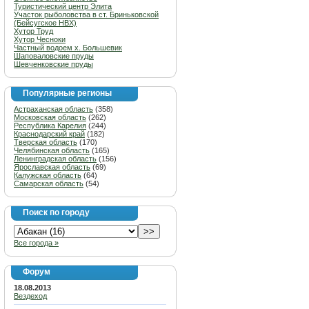
Туристический центр Элита
Участок рыболовства в ст. Бриньковской
(Бейсугское НВХ)
Хутор Труд
Хутор Чесноки
Частный водоем х. Большевик
Шаповаловские пруды
Шевченковские пруды
Популярные регионы
Астраханская область
(358)
Московская область
(262)
Республика Карелия
(244)
Краснодарский край
(182)
Тверская область
(170)
Челябинская область
(165)
Ленинградская область
(156)
Ярославская область
(69)
Калужская область
(64)
Самарская область
(54)
Поиск по городу
Все города »
Форум
18.08.2013
Вездеход