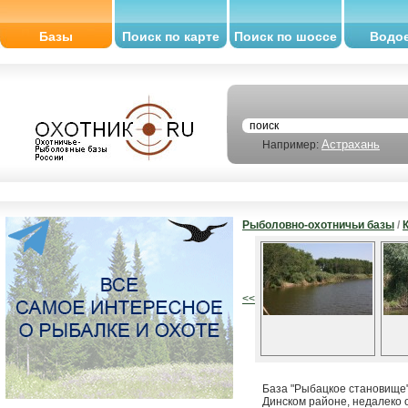
Базы
Поиск по карте
Поиск по шоссе
Водо
Астрахань
Например:
Рыболовно-охотничьи базы
/
<<
База "Рыбацкое становище"
Динском районе, недалеко 