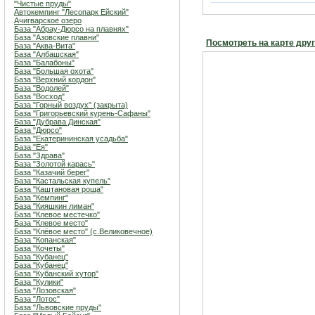
"Чистые пруды"
Автокемпинг "Лесопарк Ейский"
Ачигварское озеро
База "Абрау-Дюрсо на плавнях"
База "Азовские плавни"
Посмотреть на карте дру
База "Аква-Вита"
База "Албашская"
База "Балабоны"
База "Большая охота"
База "Верхний кордон"
База "Водолей"
База "Восход"
База "Горный воздух" (закрыта)
База "Григорьевский курень-Сафаны"
База "Дубрава Динская"
База "Дюрсо"
База "Екатерининская усадьба"
База "Ея"
База "Здрава"
База "Золотой карась"
База "Казачий берег"
База "Кастальская купель"
База "Каштановая роща"
База "Кемпинг"
База "Кияшкин лиман"
База "Клевое местечко"
База "Клевое место"
База "Клёвое место" (с.Великовечное)
База "Копанская"
База "Кочеты"
База "Кубанец"
База "Кубанец"
База "Кубанский хутор"
База "Кулики"
База "Лозовская"
База "Лотос"
База "Львовские пруды"