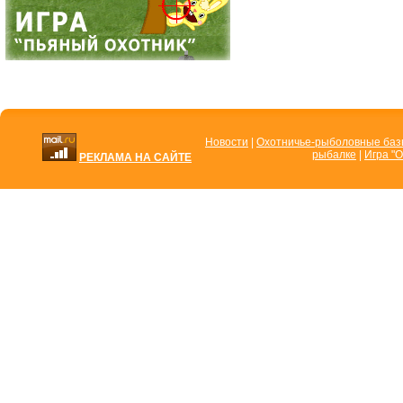
Новости
|
Охотничье-рыболовные ба
рыбалке
|
Игра "О
РЕКЛАМА НА САЙТЕ